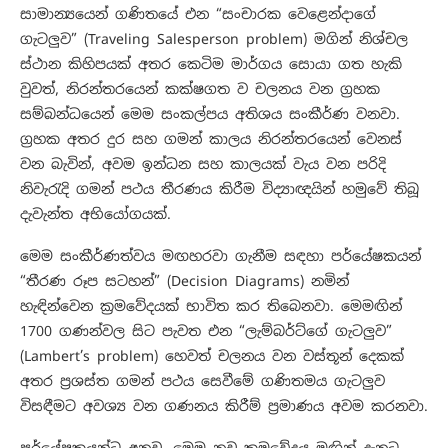
සාමාන්‍යයෙන් ගණිතයේ එන “සංචාරක වෙළෙන්දාගේ
ගැටලුව” (Traveling Salesperson problem) මගින් නිශ්චල
ස්ථාන කිහිපයක් අතර කෙටිම මාර්ගය සොයා ගත හැකි
වුවත්, නිරන්තරයෙන් කක්ෂගත ව චලනය වන ග්‍රහක
සම්බන්ධයෙන් මෙම සංකල්පය අතිශය සංකීර්ණ වනවා.
ග්‍රහක අතර දුර සහ ගමන් කාලය නිරන්තරයෙන් වෙනස්
වන බැවින්, අවම ඉන්ධන සහ කාලයක් වැය වන පරිදි
නිවැරැදි ගමන් පථය තීරණය කිරීම විද්‍යාඥයින් හමුවේ තිබූ
දැවැන්ත අභියෝගයක්.
මෙම සංකීර්ණත්වය මඟහරවා ගැනීම සඳහා පර්යේෂකයන්
“තීරණ රූප සටහන්” (Decision Diagrams) නමින්
හැඳින්වෙන ක්‍රමවේදයක් භාවිත කර තිබෙනවා. මෙමඟින්
1700 ගණන්වල සිට පැවත එන “ලැම්බර්ට්ගේ ගැටලුව”
(Lambert’s problem) හෙවත් චලනය වන වස්තූන් දෙකක්
අතර ප්‍රශස්ත ගමන් පථය සෙවීමේ ගණිතමය ගැටලුව
විසඳීමට අවශ්‍ය වන ගණනය කිරීම් ප්‍රමාණය අවම කරනවා.