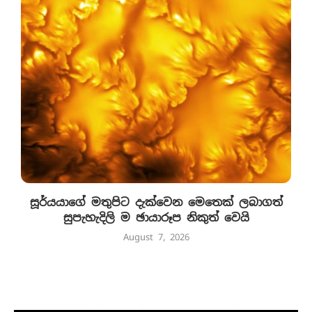
සූර්යයාගේ මතුපිට දැක්වෙන මෙතෙක් ලබාගත්
සුපැහැදිලි ම ඡායාරූප නිකුත් වෙයි
August 7, 2026