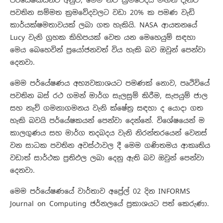
පර්යේෂකයන්ට අනුව, මෙම නව ක්‍රමවේදය මඟින් දැනට
පවතින සම්මත ක්‍රමවේදවලට වඩා 20% ක පමණ වැඩි
කාර්යක්ෂමතාවයක් ලබා ගත හැකියි. NASA ආයතනයේ
Lucy වැනි ග්‍රහක කිහිපයක් වෙත යන මෙහෙයුම් සඳහා
මෙය බෙහෙවින් ප්‍රයෝජනවත් විය හැකි බව ඔවුන් පෙන්වා
දෙනවා.
මෙම පර්යේෂණය අභ්‍යවකාශයට පමණක් නොව, පෘථිවියේ
පවතින බස් රථ ගමන් මාර්ග සැලසුම් කිරීම, සැපයුම් ජාල
සහ නැව් ගමනාගමනය වැනි ක්ෂේත්‍ර සඳහා ද යොදා ගත
හැකි බවයි පර්යේෂකයන් පෙන්වා දෙන්නේ. විශේෂයෙන් ම
කාලගුණය සහ මාර්ග තදබදය වැනි නිරන්තරයෙන් වෙනස්
වන සාධක පවතින අවස්ථාවල දී මෙම ගණිතමය ආකෘතිය
වඩාත් සාර්ථක ප්‍රතිඵල ලබා දෙනු ඇති බව ඔවුන් පෙන්වා
දෙනවා.
මෙම පර්යේෂණයේ වාර්තාව අප්‍රේල් 02 දින INFORMS
Journal on Computing ජර්නලයේ ප්‍රකාශයට පත් කෙරුණා.