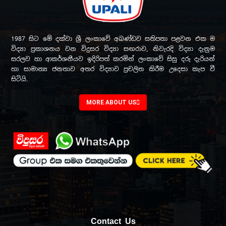
1987 සිට මේ දක්වා ශ්‍රී ලංකාවේ අඛණ්ඩව සතිපතා පළවන එක ම
විද්‍යා ප්‍රකාශනය වන විදුසර විද්‍යා සඟරාව, නිවැරදි විද්‍යා දැනුම
සරලව හා ආකර්ශනීයව ඉදිරිපත් කරමින් ලංකාවේ සිසු දරු දැරියන්
හා සාමාන්‍ය ජනතාව අතර විද්‍යාව ප්‍රචලිත කිරීම උදෙසා කැප වී
සිටියි.
MORE ABOUT US
Contact Us