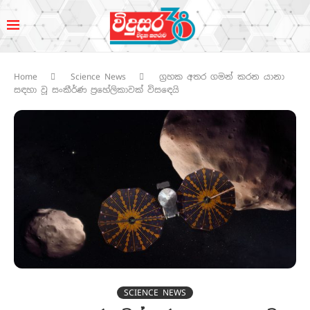
Home
Science News
ග්‍රහක අතර ගමන් කරන යානා
සඳහා වූ සංකීර්ණ ප්‍රහේලිකාවක් විසඳෙයි
SCIENCE NEWS