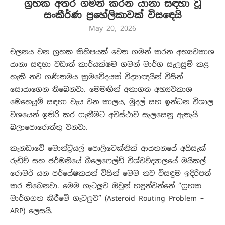
ග්‍රහක අතර ගමන් කරන යානා සඳහා වූ
සංකීර්ණ ප්‍රහේලිකාවක් විසඳෙයි
May 20, 2026
චලනය වන ග්‍රහක කිහිපයක් වෙත ගමන් කරන අභ්‍යවකාශ
යානා සඳහා වඩාත් කාර්යක්ෂම ගමන් මාර්ග සැලසුම් කළ
හැකි නව ගණිතමය ක්‍රමවේදයක් විද්‍යාඥයින් විසින්
සොයාගෙන තිබෙනවා. මෙමඟින් අනාගත අභ්‍යවකාශ
මෙහෙයුම් සඳහා වැය වන කාලය, මුදල් සහ ඉන්ධන විශාල
වශයෙන් ඉතිරි කර ගැනීමට අවස්ථාව සැලසෙනු ඇතැයි
බලාපොරොත්තු වනවා.
කැනඩාවේ මොන්ට්‍රියල් පොලිටෙක්නික් ආයතනයේ අයිසැක්
රුඩිච් සහ ජර්මනියේ බීලෙෆෙල්ඩ් විශ්වවිද්‍යාලයේ මයිකල්
රොමර් යන පර්යේෂකයන් විසින් මෙම නව විසඳුම ඉදිරිපත්
කර තිබෙනවා. මෙම ගැටලුව ඔවුන් හඳුන්වන්නේ “ග්‍රහක
මාර්ගගත කිරීමේ ගැටලුව” (Asteroid Routing Problem –
ARP) ලෙසයි.