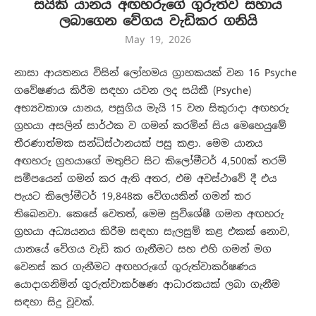
සයිකි යානය අඟහරුගේ ගුරුත්ව සහාය
ලබාගෙන වේගය වැඩිකර ගනියි
May 19, 2026
නාසා ආයතනය විසින් ලෝහමය ග්‍රාහකයක් වන 16 Psyche
ගවේෂණය කිරීම සඳහා යවන ලද සයිකී (Psyche)
අභ්‍යවකාශ යානය, පසුගිය මැයි 15 වන සිකුරාදා අඟහරු
ග්‍රහයා අසලින් සාර්ථක ව ගමන් කරමින් සිය මෙහෙයුමේ
තීරණාත්මක සන්ධිස්ථානයක් පසු කළා. මෙම යානය
අඟහරු ග්‍රහයාගේ මතුපිට සිට කිලෝමීටර් 4,500ක් තරම්
සමීපයෙන් ගමන් කර ඇති අතර, එම අවස්ථාවේ දී එය
පැයට කිලෝමීටර් 19,848ක වේගයකින් ගමන් කර
තිබෙනවා. කෙසේ වෙතත්, මෙම සුවිශේෂී ගමන අඟහරු
ග්‍රහයා අධ්‍යයනය කිරීම සඳහා සැලසුම් කළ එකක් නොව,
යානයේ වේගය වැඩි කර ගැනීමට සහ එහි ගමන් මග
වෙනස් කර ගැනීමට අඟහරුගේ ගුරුත්වාකර්ෂණය
යොදාගනිමින් ගුරුත්වාකර්ෂණ ආධාරකයක් ලබා ගැනීම
සඳහා සිදු වූවක්.