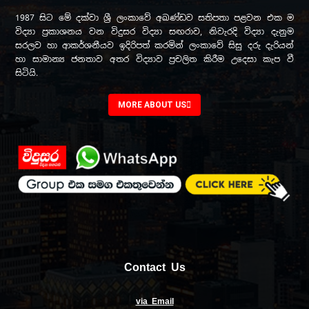
1987 සිට මේ දක්වා ශ්‍රී ලංකාවේ අඛණ්ඩව සතිපතා පළවන එක ම
විද්‍යා ප්‍රකාශනය වන විදුසර විද්‍යා සඟරාව, නිවැරදි විද්‍යා දැනුම
සරලව හා ආකර්ශනීයව ඉදිරිපත් කරමින් ලංකාවේ සිසු දරු දැරියන්
හා සාමාන්‍ය ජනතාව අතර විද්‍යාව ප්‍රචලිත කිරීම උදෙසා කැප වී
සිටියි.
MORE ABOUT US
Contact Us
via Email