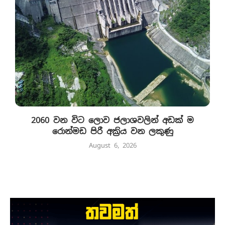
2060 වන විට ලොව ජලාශවලින් අඩක් ම
රොන්මඩ පිරී අක්‍රිය වන ලකුණු
August 6, 2026