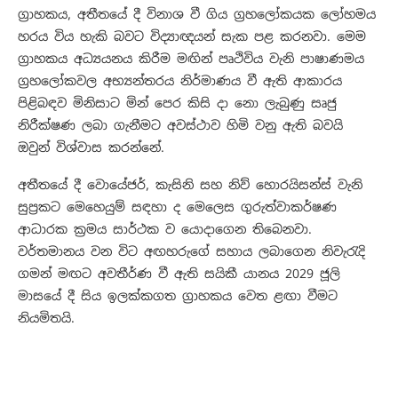
ග්‍රාහකය, අතීතයේ දී විනාශ වී ගිය ග්‍රහලෝකයක ලෝහමය
හරය විය හැකි බවට විද්‍යාඥයන් සැක පළ කරනවා. මෙම
ග්‍රාහකය අධ්‍යයනය කිරීම මඟින් පෘථිවිය වැනි පාෂාණමය
ග්‍රහලෝකවල අභ්‍යන්තරය නිර්මාණය වී ඇති ආකාරය
පිළිබඳව මිනිසාට මින් පෙර කිසි දා නො ලැබුණු සෘජු
නිරීක්ෂණ ලබා ගැනීමට අවස්ථාව හිමි වනු ඇති බවයි
ඔවුන් විශ්වාස කරන්නේ.
අතීතයේ දී වොයේජර්, කැසිනි සහ නිව් හොරයිසන්ස් වැනි
සුප්‍රකට මෙහෙයුම් සඳහා ද මෙලෙස ගුරුත්වාකර්ෂණ
ආධාරක ක්‍රමය සාර්ථක ව යොදාගෙන තිබෙනවා.
වර්තමානය වන විට අඟහරුගේ සහාය ලබාගෙන නිවැරැදි
ගමන් මඟට අවතීර්ණ වී ඇති සයිකී යානය 2029 ජූලි
මාසයේ දී සිය ඉලක්කගත ග්‍රාහකය වෙත ළඟා වීමට
නියමිතයි.