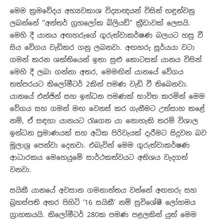
මෙම ක්‍රමවේදය අභ්‍යවකාශ විද්‍යාඥයන් විසින් හඳුන්වනු
ලබන්නේ “අන්තර් ග්‍රහලෝක බිලියඩ්” ක්‍රීඩාවක් ලෙසයි.
මෙහි දී යානය අඟහරුගේ ගුරුත්වාකර්ෂණ බලයට හසු වී
සිය වේගය වැඩිකර ගනු ලබනවා. අඟහරු සූර්යයා වටා
ගමන් කරන ශක්තියෙන් ඉතා සුළු කොටසක් යානය විසින්
මෙහි දී ලබා ගන්නා අතර, මෙමඟින් යානයේ වේගය
තත්පරයට කිලෝමීටර් 2කින් පමණ වැඩි වී තිබෙනවා.
යානයේ එන්ජින් සහ ඉන්ධන පමණක් භාවිත කරමින් මෙම
වේගය සහ ගමන් මඟ වෙනස් කර ගැනීමට උත්සාහ කළේ
නම්, ඒ සඳහා යානයට රැගෙන යා නොහැකි තරම් විශාල
ඉන්ධන ප්‍රමාණයක් සහ අධික පිරිවැයක් දැරීමට සිදුවන බව
මූලාශ්‍ර පෙන්වා දෙනවා. එබැවින් මෙම ගුරුත්වාකර්ෂණ
ආධාරකය මෙහෙයුමේ සාර්ථකත්වයට අතිශය වැදගත්
වනවා.
සයිකී යානයේ අවසාන ගමනාන්තය වන්නේ අඟහරු සහ
බ්‍රහස්පති අතර පිහිටි ’16 සයිකී’ නම් සුවිශේෂී ලෝහමය
ග්‍රාහකයයි. කිලෝමීටර් 280ක පමණ පළලකින් යුත් මෙම