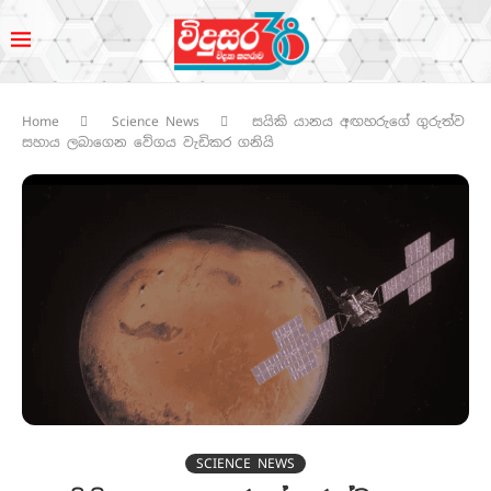
Home
Science News
සයිකි යානය අඟහරුගේ ගුරුත්ව
සහාය ලබාගෙන වේගය වැඩිකර ගනියි
SCIENCE NEWS