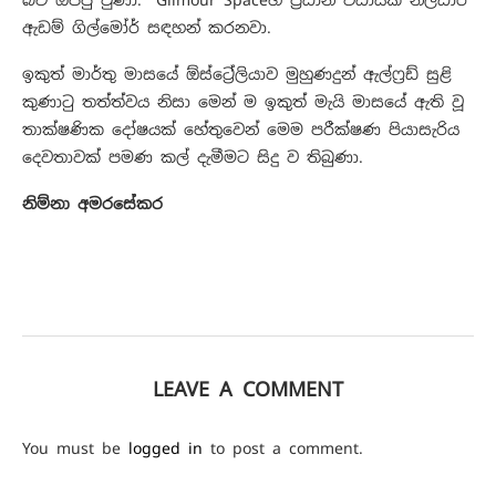
බව ඔප්පු වුණා.” Gilmour Spaceහි ප්‍රධාන විධායක නිලධාරී
ඇඩම් ගිල්මෝර් සඳහන් කරනවා.
ඉකුත් මාර්තු මාසයේ ඕස්ට්‍රේලියාව මුහුණදුන් ඇල්ෆ්‍රඩ් සුළි
කුණාටු තත්ත්වය නිසා මෙන් ම ඉකුත් මැයි මාසයේ ඇති වූ
තාක්ෂණික දෝෂයක් හේතුවෙන් මෙම පරීක්ෂණ පියාසැරිය
දෙවතාවක් පමණ කල් දැමීමට සිදු ව තිබුණා.
නිම්නා අමරසේකර
LEAVE A COMMENT
You must be
logged in
to post a comment.