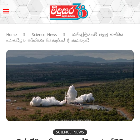
Home
Science News
ඔස්ට්‍රේලියාවේ පළමු කක්ෂීය
රොකට්ටුව පරීක්ෂණ පියාසැරියේ දී කඩාවැටේ
SCIENCE NEWS