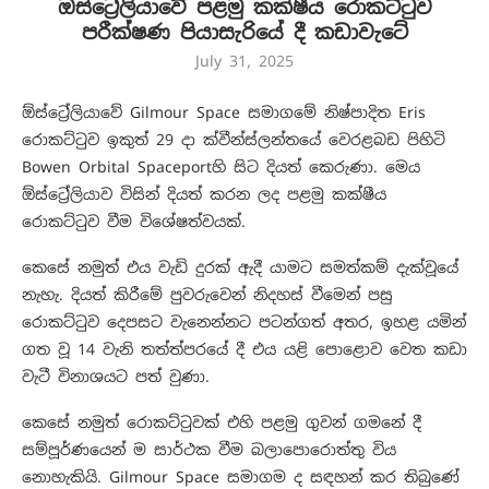
ඔස්ට්‍රේලියාවේ පළමු කක්ෂීය රොකට්ටුව
පරීක්ෂණ පියාසැරියේ දී කඩාවැටේ
July 31, 2025
ඕස්ට්‍රේලියාවේ Gilmour Space සමාගමේ නිෂ්පාදිත Eris
රොකට්ටුව ඉකුත් 29 දා ක්වීන්ස්ලන්තයේ වෙරළබඩ පිහිටි
Bowen Orbital Spaceportහි සිට දියත් කෙරුණා. මෙය
ඕස්ට්‍රේලියාව විසින් දියත් කරන ලද පළමු කක්ෂීය
රොකට්ටුව වීම විශේෂත්වයක්.
කෙසේ නමුත් එය වැඩි දුරක් ඇදී යාමට සමත්කම් දැක්වූයේ
නැහැ. දියත් කිරීමේ පුවරුවෙන් නිදහස් වීමෙන් පසු
රොකට්ටුව දෙපසට වැනෙන්නට පටන්ගත් අතර, ඉහළ යමින්
ගත වූ 14 වැනි තත්ත්පරයේ දී එය යළි පොළොව වෙත කඩා
වැටී විනාශයට පත් වුණා.
කෙසේ නමුත් රොකට්ටුවක් එහි පළමු ගුවන් ගමනේ දී
සම්පූර්ණයෙන් ම සාර්ථක වීම බලාපොරොත්තු විය
නොහැකියි. Gilmour Space සමාගම ද සඳහන් කර තිබුණේ