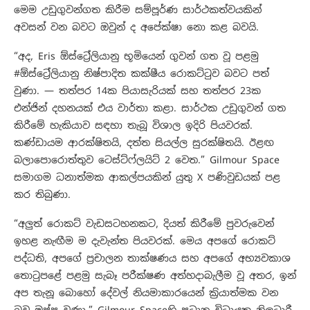
මෙම උඩුගුවන්ගත කිරීම සම්පූර්ණ සාර්ථකත්වයකින්
අවසන් වන බවට ඔවුන් ද අපේක්ෂා නො කළ බවයි.
“අද, Eris ඕස්ට්‍රේලියානු භූමියෙන් ගුවන් ගත වූ පළමු
#ඕස්ට්‍රේලියානු නිෂ්පාදිත කක්ෂීය රොකට්ටුව බවට පත්
වුණා. — තත්පර 14ක පියාසැරියක් සහ තත්පර 23ක
එන්ජින් දහනයක් එය වාර්තා කළා. සාර්ථක උඩුගුවන් ගත
කිරීමේ හැකියාව සඳහා තැබූ විශාල ඉදිරි පියවරක්.
කණ්ඩායම ආරක්ෂිතයි, දත්ත සියල්ල සුරක්ෂිතයි. ඊළඟ
බලාපොරොත්තුව ටෙස්ට්ෆ්ලයිට් 2 වෙත.” Gilmour Space
සමාගම ධනාත්මක ආකල්පයකින් යුතු X පණිවුඩයක් පළ
කර තිබුණා.
“අලුත් රොකට් වැඩසටහනකට, දියත් කිරීමේ පුවරුවෙන්
ඉහළ නැඟීම ම දැවැන්ත පියවරක්. මෙය අපගේ රොකට්
පද්ධති, අපගේ ප්‍රචාලන තාක්ෂණය සහ අපගේ අභ්‍යවකාශ
තොටුපළේ පළමු සැබෑ පරීක්ෂණ අත්හදාබැලීම වූ අතර, ඉන්
අප තැනූ බොහෝ දේවල් නියමාකාරයෙන් ක්‍රියාත්මක වන