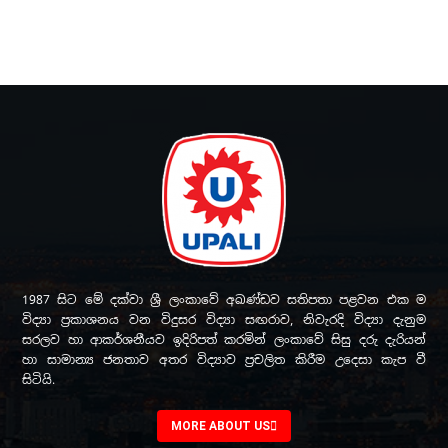
1987 සිට මේ දක්වා ශ්‍රී ලංකාවේ අඛණ්ඩව සතිපතා පළවන එක ම
විද්‍යා ප්‍රකාශනය වන විදුසර විද්‍යා සඟරාව, නිවැරදි විද්‍යා දැනුම
සරලව හා ආකර්ශනීයව ඉදිරිපත් කරමින් ලංකාවේ සිසු දරු දැරියන්
හා සාමාන්‍ය ජනතාව අතර විද්‍යාව ප්‍රචලිත කිරීම උදෙසා කැප වී
සිටියි.
MORE ABOUT US