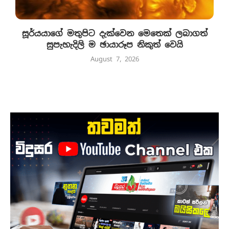
සූර්යයාගේ මතුපිට දැක්වෙන මෙතෙක් ලබාගත්
සුපැහැදිලි ම ඡායාරූප නිකුත් වෙයි
August 7, 2026