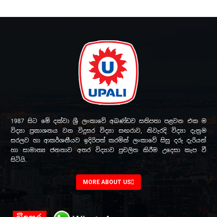
1987 සිට මේ දක්වා ශ්‍රී ලංකාවේ අඛණ්ඩව සතිපතා පළවන එක ම
විද්‍යා ප්‍රකාශනය වන විදුසර විද්‍යා සඟරාව, නිවැරදි විද්‍යා දැනුම
සරලව හා ආකර්ශනීයව ඉදිරිපත් කරමින් ලංකාවේ සිසු දරු දැරියන්
හා සාමාන්‍ය ජනතාව අතර විද්‍යාව ප්‍රචලිත කිරීම උදෙසා කැප වී
සිටියි.
MORE ABOUT US