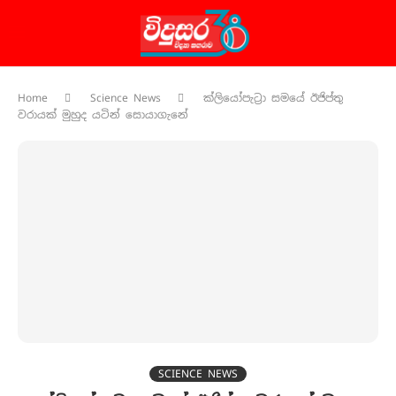
Home
Science News
ක්ලියෝපැට්‍රා සමයේ ඊජිප්තු
වරායක් මුහුද යටින් සොයාගැනේ
SCIENCE NEWS