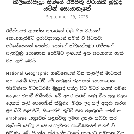
ක්ලියෝපැට්‍රා සමයේ ඊජිප්තු වරායක් මුහුද
යටින් සොයාගැනේ
September 29, 2025
ඊජිප්තුවට ආසන්න සාගරයේ ගිලී ගිය වරායක්
සොයාගැනීමට පුරාවිද්‍යාඥයන් සමත් වී සිටිනවා.
පර්යේෂකයන් පෙන්වා දෙන්නේ ක්ලියෝපැට්‍රා රැජිනගේ
සැඟවුණු සොහොන සෙවීමට ඉඟියක් ඉන් සපයාගත හැකි
වනු ඇති බවයි.
National Geographic ගවේෂකයන් වන කැත්ලීන් මාටිනස්
සහ බොබ් බැලාර්ඩ් මේ නටඹුන් ව්‍යුහයන් සොයාගෙන
තිබෙන්නේ මධ්‍යධරණී මුහුදේ පත්ල සිට මීටර හයක් පමණ
ඉහළට එසැවී තිබියදීයි. මේ අතර සිරස් කණු විය යුතු ව්‍යුහ
දෙකක් කැපී පෙනෙමින් තිබුණා. මදින ලද ගල් අතුරා කරන
ලද බිම් සැකසීම්, සිමෙන්ති කුට්ටි සහ නැංගුරම් මෙන් ම
amphorae යනුවෙන් හඳුන්වනු ලබන උසැති ගබඩා කර
තැබීමේ ජෝගු ද සොයාගැනීමට ගවේෂකයන් සමත් වී
තිබුණා. මේ සියල්ල ක්ලියෝපැට්‍රාගේ කාලයට සමපාත වන