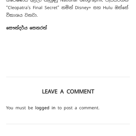
ගවේෂණය අළලා තැනුණු National Geographic වැඩසටහන
“Cleopatra’s Final Secret” නමින් Disney+ සහ Hulu ඔස්සේ
විකාශය වනවා.
සෞන්දර්ය සෙනරත්
LEAVE A COMMENT
You must be
logged in
to post a comment.