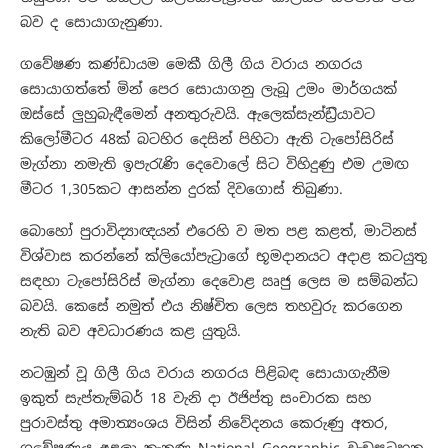
බව ද සොයාගැනුණා.
ගවේෂණ කණ්ඩායම මෙකී ගිලී ගිය වරාය නගරය
සොයාගත්තේ මින් පෙර සොයාගනු ලැබූ උමං මාර්ගයක්
ඔස්සේ ලුහුබැඳීමෙන් අනතුරුවයි. ඇලෙක්සැන්ඩ්‍රියාවට
කිලෝමීටර 48ක් බටහිර දෙසින් පිහිටා ඇති ටැපෝසිරිස්
මැග්නා නමැති ඉපැරැණි දෙවොලේ සිට විහිදුණු එම උමඟ
මීටර 1,305කට ආසන්න දුරක් දිවගොස් තිබුණා.
බොහෝ පුරාවිද්‍යාඥයන් එරෙහි ව මත පළ කළත්, මාටිනස්
විශ්වාස කරන්නේ ක්ලියෝපැට්‍රාගේ භූමදානයට අදාළ කටයුතු
සඳහා ටැපෝසිරිස් මැග්නා දෙවොළ ඍජු ලෙස ම සම්බන්ධ
බවයි. කෙසේ නමුත් එය නිෂ්චිත ලෙස තහවුරු කරගෙන
නැති බව අවධාරණය කළ යුතුයි.
නටඹුන් වූ ගිලී ගිය වරාය නගරය පිළිබඳ සොයාගැනීම
ඉකුත් සැප්තැම්බර් 18 වැනි දා ඊජිප්තු සංචාරක සහ
පුරාවස්තු අමාත්‍යංශය විසින් නිවේදනය කෙරුණු අතර,