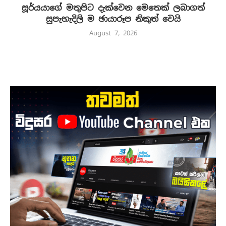
සූර්යයාගේ මතුපිට දැක්වෙන මෙතෙක් ලබාගත්
සුපැහැදිලි ම ඡායාරූප නිකුත් වෙයි
August 7, 2026