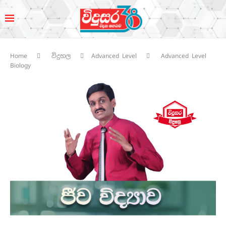
Home
විදුහල
Advanced Level
Advanced Level
Biology