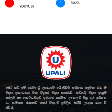
EMAIL
YOUTUBE
1987 සිට මේ දක්වා ශ්‍රී ලංකාවේ අඛණ්ඩව සතිපතා පළවන එක ම
විද්‍යා ප්‍රකාශනය වන විදුසර විද්‍යා සඟරාව, නිවැරදි විද්‍යා දැනුම
සරලව හා ආකර්ශනීයව ඉදිරිපත් කරමින් ලංකාවේ සිසු දරු දැරියන්
හා සාමාන්‍ය ජනතාව අතර විද්‍යාව ප්‍රචලිත කිරීම උදෙසා කැප වී
සිටියි.