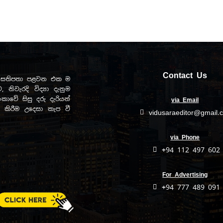
Contact Us
ඩව සතිපතා පළවන එක ම
, නිවැරදි විද්‍යා දැනුම
ාවේ සිසු දරු දැරියන්
via Email
ිත කිරීම උදෙසා කැප වී
vidusaraeditor@gmail.
via Phone
+94 112 497 602
For Advertising
+94 777 489 091