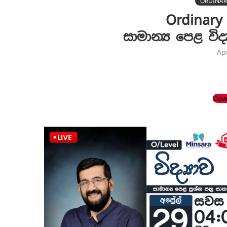
ORDINAR
Ordinary
සාමාන්‍ය පෙළ වි
Ap
Dow