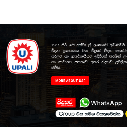
1987 සිට මේ දක්වා ශ්‍රී ලංකාවේ අඛණ්
විද්‍යා ප්‍රකාශනය වන විදුසර විද්‍යා සඟරාව
සරලව හා ආකර්ශනීයව ඉදිරිපත් කරමින් ලංක
හා සාමාන්‍ය ජනතාව අතර විද්‍යාව ප්‍රචල
සිටියි.
MORE ABOUT US