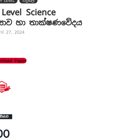
Y LEVEL
විදුහල
 Level Science
ද්‍යාව හා තාක්ෂණවේදය
ril 27, 2024
nload Paper