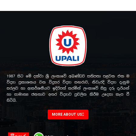
1987 සිට මේ දක්වා ශ්‍රී ලංකාවේ අඛණ්ඩව සතිපතා පළවන එක ම
විද්‍යා ප්‍රකාශනය වන විදුසර විද්‍යා සඟරාව, නිවැරදි විද්‍යා දැනුම
සරලව හා ආකර්ශනීයව ඉදිරිපත් කරමින් ලංකාවේ සිසු දරු දැරියන්
හා සාමාන්‍ය ජනතාව අතර විද්‍යාව ප්‍රචලිත කිරීම උදෙසා කැප වී
සිටියි.
MORE ABOUT US