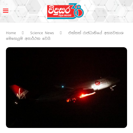
Home
Science News
එක්සත් රාජධානියේ අභ්‍යවකාශ
මෙහෙයුම අසාර්ථක වෙයි