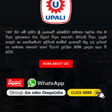
1987 සිට මේ දක්වා ශ්‍රී ලංකාවේ අඛණ්ඩව සතිපතා පළවන එක ම
විද්‍යා ප්‍රකාශනය වන විදුසර විද්‍යා සඟරාව, නිවැරදි විද්‍යා දැනුම
සරලව හා ආකර්ශනීයව ඉදිරිපත් කරමින් ලංකාවේ සිසු දරු දැරියන්
හා සාමාන්‍ය ජනතාව අතර විද්‍යාව ප්‍රචලිත කිරීම උදෙසා කැප වී
සිටියි.
MORE ABOUT US