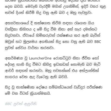
කිරීමේ ක්‍රියාන්විතය කෙතරම් අපහසු දෙයක් දැයි පෙන්වා
දෙන බවයි. මෙවැනි වැරදීම් මගින් උගනිමින්, ඉදිරි වසර තුළ
තවත් දියත් කිරීම් සිදු වනු ඇති බව ද ඔහු පැවසුවා.
අභ්‍යවකාශයේ දී කක්ෂගත කිරීම සඳහා රැගෙන ගිය
චන්ද්‍රිකා කිහිපය ද මේ සිදු වීම නිසා අත් හැර දමන්නට
සිදුවනවා. ඒවායේ හිමිකරුවන් රක්ෂණය කර ඇති බැවින්
ඔවුන් හට මූල්‍යමය අගතියක් සිදු නො වනු ඇති බව BBC
පුවත් සේවය වාර්තා කරනවා.
අකර්මණ්‍ය වූ LauncherOne රොකට්ටුව නිසා ජීවිත හෝ
දේපළ හානි සිදු වීමට කිසිඳු ඉඩකඩක් නොමැති බව මැට්
ආචර් සඳහන් කරනවා. ඔහු පවසන්නේ එය අත්ලාන්තික්
සාගරය වෙත ඇද වැටෙනු ඇති බවයි.
සිදු වූ තාක්ෂණික දෝෂය සම්බන්ධයෙන් වැඩිදුර පරීක්ෂණ
මේ වන විටත් ක්‍රියාත්මකයි.
BBC පුවත් ඇසුරිනි.