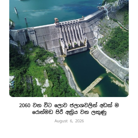
2060 වන විට ලොව ජලාශවලින් අඩක් ම
රොන්මඩ පිරී අක්‍රිය වන ලකුණු
August 6, 2026