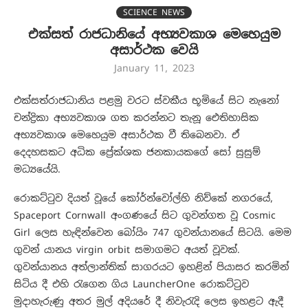
SCIENCE NEWS
එක්සත් රාජධානියේ අභ්‍යවකාශ මෙහෙයුම
අසාර්ථක වෙයි
January 11, 2023
එක්සත්රාජධානිය පළමු වරට ස්වකීය භූමියේ සිට නැනෝ
චන්ද්‍රිකා අභ්‍යවකාශ ගත කරන්නට තැනූ ඓතිහාසික
අභ්‍යවකාශ මෙහෙයුම අසාර්ථක වී තිබෙනවා. ඒ
දෙදහසකට අධික ප්‍රේක්ශක ජනකායකගේ සෝ සුසුම්
මධ්‍යයේයි.
රොකට්ටුව දියත් වූයේ කෝර්න්වෝල්හි නිව්කේ නගරයේ,
Spaceport Cornwall අංගණයේ සිට ගුවන්ගත වූ Cosmic
Girl ලෙස හැඳින්වෙන බෝයිං 747 ගුවන්යානයේ සිටයි. මෙම
ගුවන් යානය virgin orbit සමාගමට අයත් වූවක්.
ගුවන්යානය අත්ලාන්තික් සාගරයට ඉහළින් පියාසර කරමින්
සිටිය දී එහි රැගෙන ගිය LauncherOne රොකට්ටුව
මුදාහැරුණු අතර මුල් අදියරේ දී නිවැරැදි ලෙස ඉහළට ඇදී