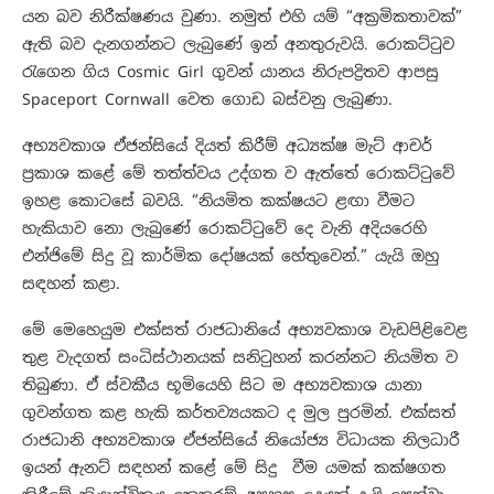
යන බව නිරීක්ෂණය වුණා. නමුත් එහි යම් “අක්‍රමිකතාවක්”
ඇති බව දැනගන්නට ලැබුණේ ඉන් අනතුරුවයි. රොකට්ටුව
රැගෙන ගිය Cosmic Girl ගුවන් යානය නිරුපද්‍රිතව ආපසු
Spaceport Cornwall වෙත ගොඩ බස්වනු ලැබුණා.
අභ්‍යවකාශ ඒජන්සියේ දියත් කිරීම් අධ්‍යක්ෂ මැට් ආචර්
ප්‍රකාශ කළේ මේ තත්ත්වය උද්ගත ව ඇත්තේ රොකට්ටුවේ
ඉහළ කොටසේ බවයි. “නියමිත කක්ෂයට ළඟා වීමට
හැකියාව නො ලැබුණේ රොකට්ටුවේ දෙ වැනි අදියරෙහි
එන්ජිමේ සිදු වූ කාර්මික දෝෂයක් හේතුවෙන්.” යැයි ඔහු
සඳහන් කළා.
මේ මෙහෙයුම එක්සත් රාජධානියේ අභ්‍යවකාශ වැඩපිළිවෙළ
තුළ වැදගත් සංධිස්ථානයක් සනිටුහන් කරන්නට නියමිත ව
තිබුණා. ඒ ස්වකීය භූමියෙහි සිට ම අභ්‍යවකාශ යානා
ගුවන්ගත කළ හැකි කර්තව්‍යයකට ද මුල පුරමින්. එක්සත්
රාජධානි අභ්‍යවකාශ ඒජන්සියේ නියෝජ්‍ය විධායක නිලධාරී
ඉයන් ඇනට් සඳහන් කළේ මේ සිදු වීම යමක් කක්ෂගත