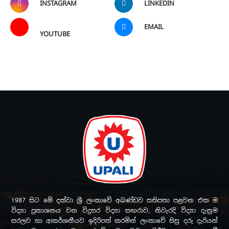
INSTAGRAM
LINKEDIN
EMAIL
YOUTUBE
1987 සිට මේ දක්වා ශ්‍රී ලංකාවේ අඛණ්ඩව සතිපතා පළවන එක ම
විද්‍යා ප්‍රකාශනය වන විදුසර විද්‍යා සඟරාව, නිවැරදි විද්‍යා දැනුම
සරලව හා ආකර්ශනීයව ඉදිරිපත් කරමින් ලංකාවේ සිසු දරු දැරියන්