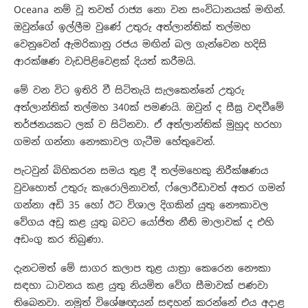
Oceana නම් වූ තවත් රාජ්‍ය නො වන සංවිධානයක් මඟින්.
ඔවුන්ගේ ඉල්ලීම වුණේ උතුරු අත්ලාන්තික් තල්මහ
වෙනුවෙන් ඇමරිකානු රජය මඟින් බල ගැන්වෙන හදිසි
ආරක්ෂණ වැඩපිළිවෙළක් දියත් කරීමයි.
මේ වන විට ඉතිරි වී සිටිතැයි සැලකෙන්නේ උතුරු
අත්ලාන්තික් තල්මහ 340ක් පමණයි. ඔවුන් ද සීඝ්‍ර වඳවීමේ
තර්ජනයකට ලක් ව සිටිනවා. ඒ අත්ලාන්තික් මුහුද හරහා
ගමන් ගන්නා නෞකාවල ගැටීම හේතුවෙන්.
පැටවුන් බිහිකරන සමය තුළ දී තල්මහෙකු නිරීක්ෂණය
වුවහොත් උතුරු කැරොලිනාවත්, ෆ්ලොරීඩාවත් අතර ගමන්
ගන්නා අඩි 35 හෝ ඊ⁣ට විශාල දිගකින් යුතු නෞකාවල
වේගය අඩු කළ යුතු බවට යෝජිත නීති මාලාවක් ද එහි
අඩංගු කර තිබුණා.
දැනටමත් මේ සාගර කලාප තුළ යාත්‍රා කෙරෙන නෞකා
සඳහා ධාවනය කළ යුතු නියමිත වේග සීමාවක් පණවා
තිබෙනවා. නමුත් විශේෂඥයන් සඳහන් කරන්නේ එය අදාළ