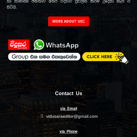
හා සාමාන්‍ය ජනතාව අතර විද්‍යාව ප්‍රචලිත කිරීම උදෙසා කැප වී
සිටියි.
MORE ABOUT US
Contact Us
via Email
vidusaraeditor@gmail.com
via Phone