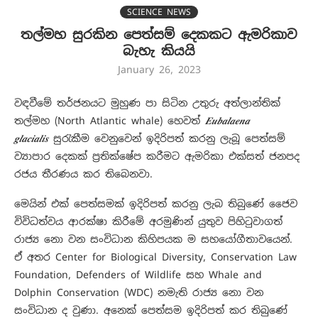
SCIENCE NEWS
තල්මහ සුරකින පෙත්සම් දෙකකට ඇමරිකාව
බැහැ කියයි
January 26, 2023
වඳවීමේ තර්ජනයට මුහුණ පා සිටින උතුරු අත්ලාන්තික්
තල්මහ (North Atlantic whale) හෙවත්
𝑬𝒖𝒃𝒂𝒍𝒂𝒆𝒏𝒂
𝒈𝒍𝒂𝒄𝒊𝒂𝒍𝒊𝒔
සුරැකීම වෙනුවෙන් ඉදිරිපත් කරනු ලැබූ පෙත්සම්
ව්‍යාපාර දෙකක් ප්‍රතික්ෂේප කරීමට ඇමරිකා එක්සත් ජනපද
රජය තීරණය කර තිබෙනවා.
මෙයින් එක් පෙත්සමක් ඉදිරිපත් කරනු ලැබ තිබුණේ ජෛව
විවිධත්වය ආරක්ෂා කිරීමේ අරමුණින් යුතුව පිහිටුවාගත්
රාජ්‍ය නො වන සංවිධාන කිහිපයක ම සහයෝගීතාවයෙන්.
ඒ අතර Center for Biological Diversity, Conservation Law
Foundation, Defenders of Wildlife සහ Whale and
Dolphin Conservation (WDC) නමැති රාජ්‍ය නො වන
සංවිධාන ද වුණා. අනෙක් පෙත්සම ඉදිරිපත් කර තිබුණේ