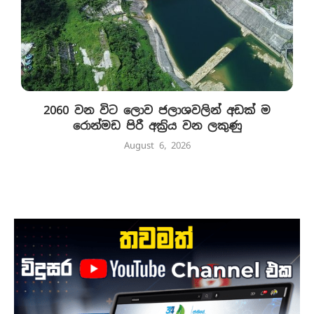
2060 වන විට ලොව ජලාශවලින් අඩක් ම
රොන්මඩ පිරී අක්‍රිය වන ලකුණු
August 6, 2026