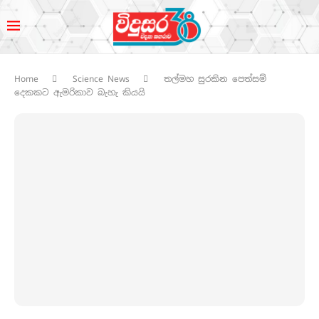
Home
Science News
තල්මහ සුරකින පෙත්සම්
දෙකකට ඇමරිකාව බැහැ කියයි