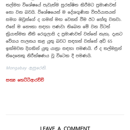
තල්මහ විශේෂයේ පැවැත්ම සුරක්ෂිත කිරීමට ප්‍රමාණවත්
නො වන බවයි. විශේෂයෙන් ම දේශගුණික විපර්යාසයන්
සමග ඔවුන්ගේ ද ගමන් මඟ වෙනස් වීම ඊට හේතු වනවා.
එසේ ම නෞකා සඳහා පණවා තිබෙන මේ වන විටත්
ක්‍රියාත්මක නීති රෙගුලාසි ද ප්‍රමාණවත් වන්නේ නැහැ. දැනට
වේගය පාලනය කළ යුතු බවට සඳහන් වන්නේ අඩි 65
ඉක්මවන දිගකින් යුතු යාත්‍රා සඳහා පමණයි. ඒ ද තල්මසුන්
තිදෙනෙකු නිරීක්ෂණය වූ විටෙක දී පමණයි.
Mongabay ඇසුරෙනි.
සත්‍ය හෙට්ටිආරච්චි
LEAVE A COMMENT