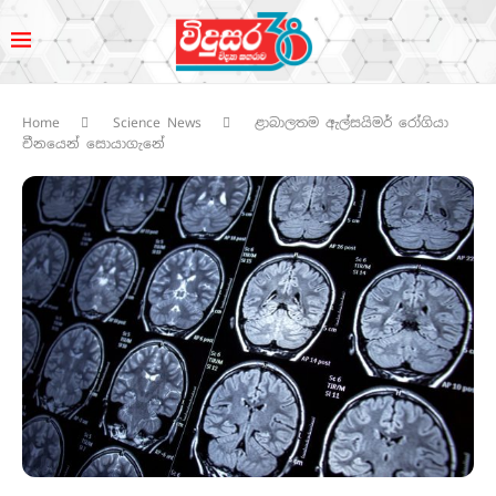
Home
Science News
ළාබාලතම ඇල්සයිමර් රෝගියා
චීනයෙන් සොයාගැනේ