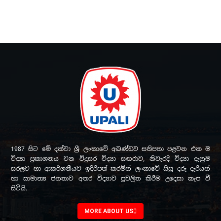
1987 සිට මේ දක්වා ශ්‍රී ලංකාවේ අඛණ්ඩව සතිපතා පළවන එක ම
විද්‍යා ප්‍රකාශනය වන විදුසර විද්‍යා සඟරාව, නිවැරදි විද්‍යා දැනුම
සරලව හා ආකර්ශනීයව ඉදිරිපත් කරමින් ලංකාවේ සිසු දරු දැරියන්
හා සාමාන්‍ය ජනතාව අතර විද්‍යාව ප්‍රචලිත කිරීම උදෙසා කැප වී
සිටියි.
MORE ABOUT US