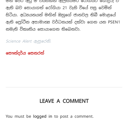
මින් පෙර අඩු ම වයසකින් ඇල්සයිමර් රෝගයට ගොදුරු වී
ඇති බව සොයාගත් රෝගියා 21 වැනි වියේ පසු වෙමින්
සිටියා. අධ්‍යයනයන් මඟින් ඔහුගේ ජානවල තිබී මොළයේ
ඇති ප්‍රෝටීන අසාමාන්‍ය වර්ධනයක් දක්වා ගෙන යන PSEN1
නමැති විකෘතිය සොයාගෙන තිබෙනවා.
Science Alert ඇසුරෙනි.
සෞන්දර්ය සෙනරත්
LEAVE A COMMENT
You must be
logged in
to post a comment.