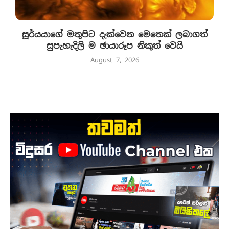
සූර්යයාගේ මතුපිට දැක්වෙන මෙතෙක් ලබාගත්
සුපැහැදිලි ම ඡායාරූප නිකුත් වෙයි
August 7, 2026