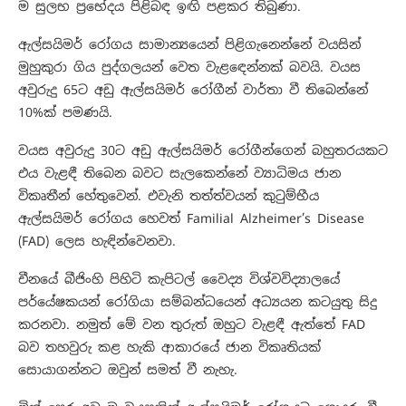
ම සුලභ ප්‍රභේදය පිළිබඳ ඉඟි පළකර තිබුණා.
ඇල්සයිමර් රෝගය සාමාන්‍යයෙන් පිළිගැනෙන්නේ වයසින්
මුහුකුරා ගිය පුද්ගලයන් වෙත වැළඳෙන්නක් බවයි. වයස
අවුරුදු 65ට අඩු ඇල්සයිමර් රෝගීන් වාර්තා වී තිබෙන්නේ
10%ක් පමණයි.
වයස අවුරුදු 30ට අඩු ඇල්සයිමර් රෝගීන්ගෙන් බහුතරයකට
එය වැළඳී තිබෙන බවට සැලකෙන්නේ ව්‍යාධිමය ජාන
විකෘතීන් හේතුවෙන්. එවැනි තත්ත්වයන් කුටුම්භීය
ඇල්සයිමර් රෝගය හෙවත් Familial Alzheimer’s Disease
(FAD) ලෙස හැඳින්වෙනවා.
චීනයේ බීජිංහි පිහිටි කැපිටල් වෛද්‍ය විශ්වවිද්‍යාලයේ
පර්යේෂකයන් රෝගියා සම්බන්ධයෙන් අධ්‍යයන කටයුතු සිදු
කරනවා. නමුත් මේ වන තුරුත් ඔහුට වැළඳී ඇත්තේ FAD
බව තහවුරු කළ හැකි ආකාරයේ ජාන විකෘතියක්
සොයාගන්නට ඔවුන් සමත් වී නැහැ.