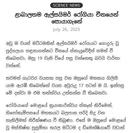
SCIENCE NEWS
ළාබාලතම ඇල්සයිමර් රෝගියා චීනයෙන්
සොයාගැනේ
July 26, 2023
අඩු ම වයස් මට්ටමකින් ඇල්සයිමර් රෝගයට ගොදුරු වූ
පුද්ගලයා හඳුනාගන්නට චීනයේ ස්නායුවේදීන් සමත් වී
තිබෙනවා. ඔහු 19 වැනි වියේ පසු වන්නෙකු බවයි වාර්තා
වන්නේ.
තවමත් ගැටවර වයසක පසු වන ඔහුගේ මතකය ගිලිහී
යාම ඇරඹී තිබෙන්නේ වයස අවුරුදු 17 පටන් ම යි. ඉන්පසු
මේ දක්වා ම එම තත්ත්වය උත්සන්න වී තිබෙනවා.
රෝගියාගේ මොළයේ ක්‍රයාකාරිත්වය ස්කෑන් කිරීමෙන්,
හිපෝකැම්පසයේ මතකයට බලපාන පරිදි සිදු වන
හැකිලීමක් නිරීක්ෂණය වී තිබුණා. එසේ ම ඔහුගේ මොළයේ
වූ මස්තිෂ්ක සුසුම්නා තරල මට්ටම ද ඩිමෙන්ෂියාවේ වඩාත්