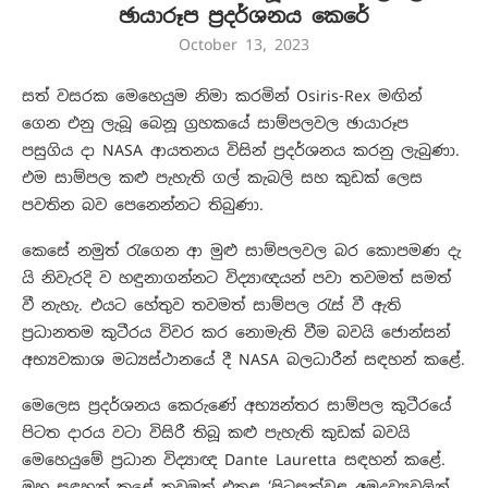
ඡායාරූප ප්‍රදර්ශනය කෙරේ
October 13, 2023
සත් වසරක මෙහෙයුම නිමා කරමින් Osiris-Rex මඟින්
ගෙන එනු ලැබූ බෙනූ ග්‍රහකයේ සාම්පලවල ඡායාරූප
පසුගිය දා NASA ආයතනය විසින් ප්‍රදර්ශනය කරනු ලැබුණා.
එම සාම්පල කළු පැහැති ගල් කැබලි සහ කුඩක් ලෙස
පවතින බව පෙනෙන්නට තිබුණා.
කෙසේ නමුත් රැගෙන ආ මුළු සාම්පලවල බර කොපමණ දැ
යි නිවැරදි ව හඳුනාගන්නට විද්‍යාඥයන් පවා තවමත් සමත්
වී නැහැ. එයට හේතුව තවමත් සාම්පල රැස් වී ඇති
ප්‍රධානතම කුටීරය විවර කර නොමැති වීම බවයි ජොන්සන්
අභ්‍යවකාශ මධ්‍යස්ථානයේ දී NASA බලධාරීන් සඳහන් කළේ.
මෙලෙස ප්‍රදර්ශනය කෙරු‌ණේ අභ්‍යන්තර සාම්පල කුටීරයේ
පිටත දාරය වටා විසිරී තිබූ කළු පැහැති කුඩක් බවයි
මෙහෙයුමේ ප්‍රධාන විද්‍යාඥ Dante Lauretta සඳහන් කළේ.
ඔහු සඳහන් කළේ තවමත් එතුළ ‘පිටසක්වළ අමුද්‍රව්‍යවලින්