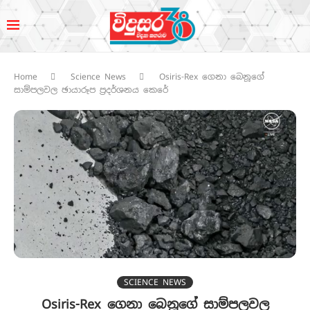
Home
Science News
Osiris-Rex ගෙනා බෙනූගේ
සාම්පලවල ඡායාරූප ප්‍රදර්ශනය කෙරේ
SCIENCE NEWS
Osiris-Rex ගෙනා බෙනූගේ සාම්පලවල