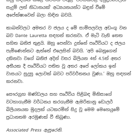
සැදුම් ලත් නිධානයක්’ අධ්‍යයනයන්ට බඳුන් වීමේ
අපේක්ෂාවෙන් බලා හිඳින බවයි.
කාබන්වලට අමතර ව ජලය ද මේ සාම්පලවල අඩංගු වන
බව Dante Lauretta සඳහන් කරනවා. ඒ මැටි වැනි තෙත
සහිත ඛනිජ තුළයි. ඔහු පෙන්වා දුන්නේ පෘථිවියට ද ජලය
පැමිණෙන්නට ඇත්තේ එලෙසින් බවයි. ‘අපි බෙනූගෙන්
දකිනවා වගේ ඛනිජ අදින් වසර බිලියන 4ත් 4.5ත් අතර
අතීයක දී පෘථිවියට පතිත වූ අතර අපේ ලෝකය ඉන්
වාසයට සුදුසු ලොවක් බවට පරිවර්තනය වුණා.’ ඔහු සඳහන්
කරනවා.
සෞරග්‍රහ මණ්ඩලය සහ පෘථිවිය පිළිබඳ මිනිසාගේ
වටහාගැනීම වර්ධනය කරගැනීම ඇමරිකානු ඩොලර්
බිලියනයක මුදලක් යටකරමින් සිදු වූ මෙ‌ම මෙහෙයුමේ
ප්‍රධානතම අරමුණක් වී තිබුණා.
Associated Press ඇසුරෙනි.