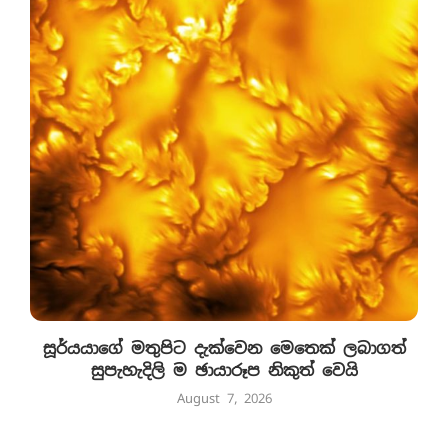
සූර්යයාගේ මතුපිට දැක්වෙන මෙතෙක් ලබාගත්
සුපැහැදිලි ම ඡායාරූප නිකුත් වෙයි
August 7, 2026