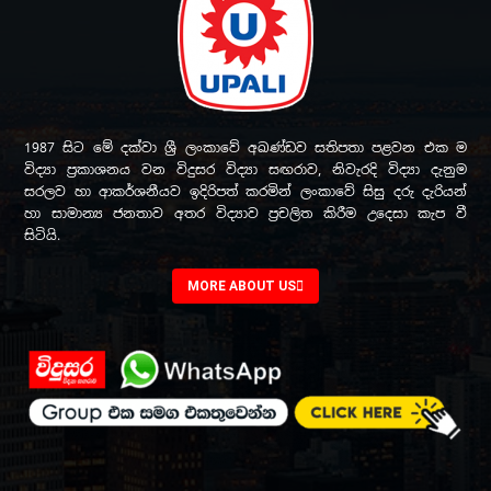
1987 සිට මේ දක්වා ශ්‍රී ලංකාවේ අඛණ්ඩව සතිපතා පළවන එක ම
විද්‍යා ප්‍රකාශනය වන විදුසර විද්‍යා සඟරාව, නිවැරදි විද්‍යා දැනුම
සරලව හා ආකර්ශනීයව ඉදිරිපත් කරමින් ලංකාවේ සිසු දරු දැරියන්
හා සාමාන්‍ය ජනතාව අතර විද්‍යාව ප්‍රචලිත කිරීම උදෙසා කැප වී
සිටියි.
MORE ABOUT US