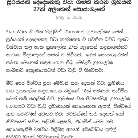
සූර්යයන් දෙදෙනෙකු වටා ගමන් කරන ග්‍රහයන්
27ක් අලුතෙන් සොයාගැනේ
May 5, 2026
Star Wars හි එන ‘ටැටූයින්’ (Tatooine) ග්‍රහලෝකය මෙන්
සූර්යයන් දෙදෙනෙකු වටා කක්ෂගත ව පවතින බවට දැනට
විශ්වාස කළ හැකි ග්‍රහලෝක 27ක් අලුතෙන් හඳුනාගන්නට
තාරකා විද්‍යාඥයන් සමත් ව සිටිනවා. මෙම සොයාගැනීමත්
සමඟ මෙතෙක් හඳුනාගෙන තිබූ මෙවැනි ග්‍රහලෝක
සංඛ්‍යාව දෙගුණයකටත් වඩා වැඩි වී තිබෙනවා.
මීට පෙර විශ්වය පුරා මෙවැනි තරු දෙකක් වටා භ්‍රමණය
වන ග්‍රහලෝක හඳුනාගෙන තිබුණේ 18ක් පමණයි. පෘථිවිය
මෙන් තනි තරුවක් වටා භ්‍රමණය වන පිටසක්වළ ග්‍රහලෝක
6,000කට වඩා වැඩි ප්‍රමාණයක් සොයාගෙන ඇතත්, විශ්වයේ
ඇති තරුවලින් අඩකට වඩා පවතින්නේ තරු දෙකක් හෝ
කිහිපයක් සහිත පද්ධති ලෙසයි,. එබැවින් මෙම නව
සොයාගැනීම විශ්වය පිළිබඳ අපගේ අවබෝධය පුළුල්
කිරීමට මහත් පිටුවහලක් වනවා.