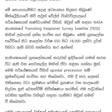
මේ සොයාගැනීමට අදාළ අධ්‍යයනය සිදුකර තිබුණේ
ඕස්ට්‍රේලියාවේ නිව් සවුත් වේල්ස් විශ්වවිද්‍යාලයේ
පර්යේෂකයන් කණ්ඩායමක් විසින්. ඔවුන් මේ සඳහා NASA
ආයතනයේ Transiting Exoplanet Survey Satellite (TESS)
මඟින් ලබාගත් දත්ත භාවිත කර තිබුණා. මෙම ග්‍රහලෝක
පෘථිවියේ සිට ආලෝක වර්ෂ 650 සිට 18,000 දක්වා දුරින්
පිහිටා ඇති බවයි තක්සේරු කර ඇත්තේ.
සාමාන්‍යයෙන් ග්‍රහලෝකයක් තරුවක් ඉදිරියෙන් ගමන් කරන
විට ඇති වන සෙවනැල්ල මඟින් ඒවා හඳුනා ගන්නා මුත්,
මෙම පර්යේෂකයන් විසින් apsidal precession නම්
ක්‍රමවේදයක් භාවිතා කර තිබෙනවා,. එහි දී තරු දෙකක්
එකිනෙකා වටා භ්‍රමණය වෙමින් ග්‍රහණය වන කාලයෙහි
සිදුවන සුළු වෙනස්වීම් නිරීක්ෂණය කරමින්, එම පද්ධතියේ
පවතින තුන්වන වස්තුව හඳුනා ගැනීමට ඔවුන් සමත්
වී තිබෙනවා.