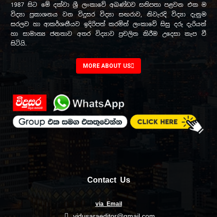
1987 සිට මේ දක්වා ශ්‍රී ලංකාවේ අඛණ්ඩව සතිපතා පළවන එක ම
විද්‍යා ප්‍රකාශනය වන විදුසර විද්‍යා සඟරාව, නිවැරදි විද්‍යා දැනුම
සරලව හා ආකර්ශනීයව ඉදිරිපත් කරමින් ලංකාවේ සිසු දරු දැරියන්
හා සාමාන්‍ය ජනතාව අතර විද්‍යාව ප්‍රචලිත කිරීම උදෙසා කැප වී
සිටියි.
MORE ABOUT US
Contact Us
via Email
vidusaraeditor@gmail.com