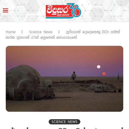
Home
Science News
සූර්යයන් දෙදෙනෙකු වටා ගමන්
කරන ග්‍රහයන් 27ක් අලුතෙන් සොයාගැනේ
SCIENCE NEWS