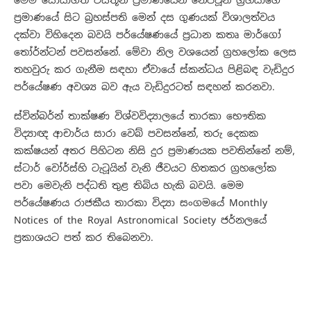
මෙම සොයාගත් වස්තූන් ප්‍රමාණයෙන් නෙප්චූන් ග්‍රහයාගේ
ප්‍රමාණයේ සිට බ්‍රහස්පති මෙන් දස ගුණයක් විශාලත්වය
දක්වා විහිදෙන බවයි පර්යේෂණයේ ප්‍රධාන කතෘ මාර්ගෝ
තෝර්න්ටන් පවසන්නේ. මේවා නිල වශයෙන් ග්‍රහලෝක ලෙස
තහවුරු කර ගැනීම සඳහා ඒවායේ ස්කන්ධය පිළිබඳ වැඩිදුර
පර්යේෂණ අවශ්‍ය බව ඇය වැඩිදුරටත් සඳහන් කරනවා.
ස්වින්බර්න් තාක්ෂණ විශ්වවිද්‍යාලයේ තාරකා භෞතික
විද්‍යාඥ ආචාර්ය සාරා වෙබ් පවසන්නේ, තරු දෙකක
කක්ෂයන් අතර පිහිටන නිසි දුර ප්‍රමාණයක පවතින්නේ නම්,
ස්ටාර් වෝර්ස්හි ටැටූයින් වැනි ජීවයට හිතකර ග්‍රහලෝක
පවා මෙවැනි පද්ධති තුළ තිබිය හැකි බවයි. මෙම
පර්යේෂණය රාජකීය තාරකා විද්‍යා සංගමයේ Monthly
Notices of the Royal Astronomical Society ජර්නලයේ
ප්‍රකාශයට පත් කර තිබෙනවා.