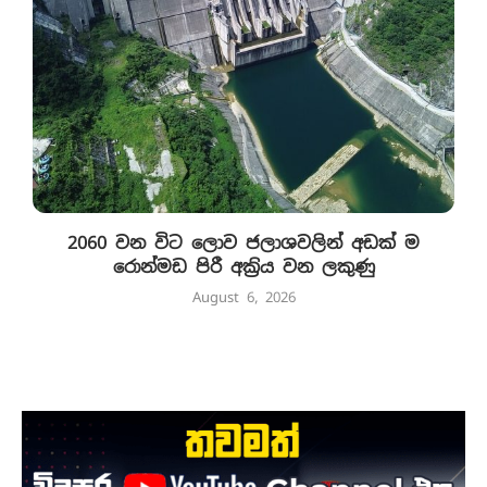
2060 වන විට ලොව ජලාශවලින් අඩක් ම
රොන්මඩ පිරී අක්‍රිය වන ලකුණු
August 6, 2026