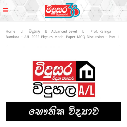
Home
විදුහල
Advanced Level
Prof. Kalinga
Bandara – A/L 2022 Physics Model Paper MCQ Discussion – Part 1