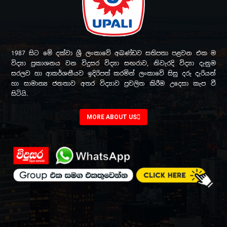
1987 සිට මේ දක්වා ශ්‍රී ලංකාවේ අඛණ්ඩව සතිපතා පළවන එක ම
විද්‍යා ප්‍රකාශනය වන විදුසර විද්‍යා සඟරාව, නිවැරදි විද්‍යා දැනුම
සරලව හා ආකර්ශනීයව ඉදිරිපත් කරමින් ලංකාවේ සිසු දරු දැරියන්
හා සාමාන්‍ය ජනතාව අතර විද්‍යාව ප්‍රචලිත කිරීම උදෙසා කැප වී
සිටියි.
MORE ABOUT US