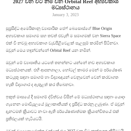
2027 වන විට නිම වන Orbital Reef අභ්‍යවකාශ
මධ්‍යස්ථානය
January 3, 2023
සුප්‍රසිද්ධ අමෙරිකානු ව්‍යාපාරික ජෙෆ් බෙසොස්ගේ Blue Origin
අභ්‍යවකාශ සමාගම සහ තවත් එවැනි ම සමාගමක් වන Sierra Space
එක් වී නවමු අභ්‍යවකාශ වැඩපිළිවෙළක් සැලසුම් කරමින් සිටිනවා.
ඔවුන් මෙය හඳුන්වන්නේ Orbital Reef යන නමින්.
ඔවුන් මේ ව්‍යාපෘතිය යටතේ තනන්නට යන්නේ නව අභ්‍යවකාශ
මධ්‍යස්ථානයක්. එහි ආපනශාලා, හෝටල් කාමර මෙන් ම පර්යේෂණ
කටයුතු සඳහා සමාගම් හා විද්‍යාඥයන් වෙනුවෙන් වෙන් කරවාගත
හැකි විද්‍යාගාර ද ඇතුළත් කර තිබෙනවා.
ඉකුත් මාසයේ දී සමාගම් ද්විත්වය විසින් මේ මධ්‍යස්ථානය සඳහා යොදා
ගැනෙන මොඩියුලයේ මූලාකෘතියක් ද ප්‍රසිද්ධ කරනු ලැබුණා. ඒ ඔවුන්
දැනටමත් ක්‍රියාවට නංවා ඇති පර්යේෂණාත්මක ක්‍රියාන්විතයේ එක්
ප්‍රතිඵලයක් හැටියටයි.