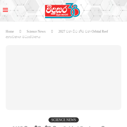
Home
Science News
2027 වන විට නිම වන Orbital Reef
අභ්‍යවකාශ මධ්‍යස්ථානය
SCIENCE NEWS