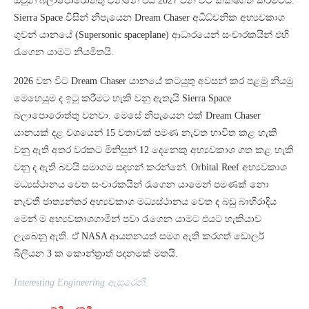
ඔවුන් බලාපොරොත්තු වන්නේ එය 2027 වන විට කක්ෂගත කිරීමටයි.
Sierra Space විසින් නිපැයෙන Dream Chaser අධිධ්වනික අභ්‍යවකාශ
ගුවන් යානයේ (Supersonic spaceplane) ආධාරයෙන් සංචාරකයින් එහි
රැගෙන යාමට නියමිතයි.
2026 වන විට Dream Chaser යානයේ කටයුතු අවසන් කර පළමු නියමු
මෙහෙයුම ද ඉටු කරීමට හැකි වනු ඇතැයි Sierra Space
බලාපොරොත්තු වනවා. මෙසේ නිපැයෙන එක් Dream Chaser
යානයක් දළ වශයෙන් 15 වතාවක් පමණ නැවත භාවිත කළ හැකි
වනු ඇති අතර වරකට මිනිසුන් 12 දෙනෙකු අභ්‍යවකාශ ගත කළ හැකි
වනු ද ඇති බවයි සමාගම සඳහන් කරන්නේ. Orbital Reef අභ්‍යවකාශ
මධ්‍යස්ථානය වෙත සංචාරකයින් රැගෙන යාමෙන් පමණක් නො
නැවතී ජාත්‍යන්තර අභ්‍යවකාශ මධ්‍යස්ථානය වෙත ද බඩු බාහිරාදිය
මෙන් ම අභ්‍යවකාශගාමීන් පවා රැගෙන යාමට එයට හැකියාව
⁣ලැබෙනු ඇති. ඒ NASA ආයතනයත් සමග ඇති කරගත් ඩොලර්
බිලියන 3 ක කොන්ත්‍රාත් පදනමක් මතයි.
Interesting Engineering ඇසුරෙනි.