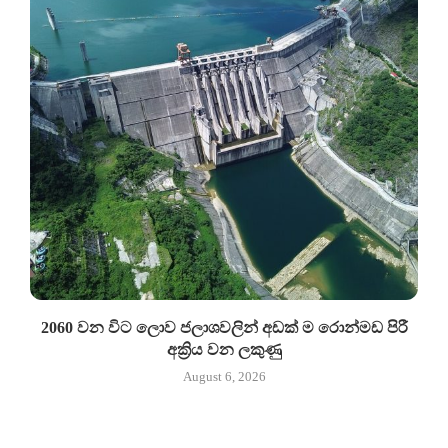
2060 වන විට ලොව ජලාශවලින් අඩක් ම රොන්මඩ පිරී
අක්‍රිය වන ලකුණු
August 6, 2026