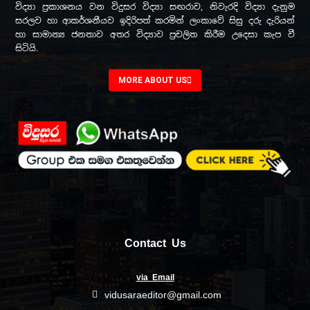
විද්‍යා ප්‍රකාශනය වන විදුසර විද්‍යා සඟරාව, නිවැරදි විද්‍යා දැනුම
සරලව හා ආකර්ශනීයව ඉදිරිපත් කරමින් ලංකාවේ සිසු දරු දැරියන්
හා සාමාන්‍ය ජනතාව අතර විද්‍යාව ප්‍රචලිත කිරීම උදෙසා කැප වී
සිටියි.
MORE ABOUT US
Contact Us
via Email
vidusaraeditor@gmail.com