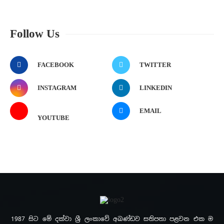
Follow Us
FACEBOOK
TWITTER
INSTAGRAM
LINKEDIN
EMAIL
YOUTUBE
1987 සිට මේ දක්වා ශ්‍රී ලංකාවේ අඛණ්ඩව සතිපතා පළවන එක ම