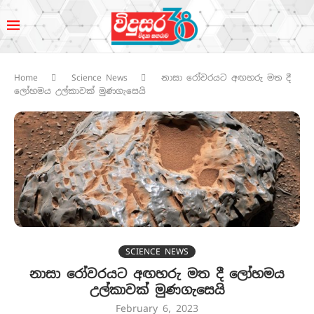
Home
Science News
නාසා රෝවරයට අඟහරු මත දී
ලෝහමය උල්කාවක් මුණගැසෙයි
SCIENCE NEWS
නාසා රෝවරයට අඟහරු මත දී ලෝහමය
උල්කාවක් මුණගැසෙයි
February 6, 2023