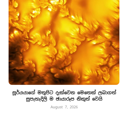
සූර්යයාගේ මතුපිට දැක්වෙන මෙතෙක් ලබාගත්
සුපැහැදිලි ම ඡායාරූප නිකුත් වෙයි
August 7, 2026