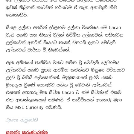
මේ උල්කාව අඟහරු මත සෑහෙන කාලයක් තිබෙන්නට
ඉඩක් තිබුනත් කාටවත් හරියටම ඒ ගැන අනාවැකි කිව
නොහැකියි.
සියලු උල්කා අතරින් දුර්ලභම උල්කා විශේෂය මේ Cacao
වැනි යකඩ සහ නිකල් වලින් නිර්මිත උල්කාවන්. පතිතවන
උල්කාවන් අතරින් සියයට හයක් විතරයි දැනට මෙවැනි
උල්කාවන් වාර්තා වී තිබෙන්නේ.
ඈත අතීතයේ පෘතිවිය මතට පතිත වූ මෙවැනි ලෝහමය
උල්කාවන් යකඩ යුගය ආරම්භ කරන්නට මනුෂ්‍ය වර්ගයාට
උදව් වූ බවයි පැවසෙන්නේ. මනුෂ්‍යයාගේ ප්‍රථම යකඩ
මූලාශ්‍රය වුණේ පොළවට පතිත වූ මෙවැනි උල්කාවන්.
එහෙත් අඟහරු මත සිටින Cacao ට නම් සිටින්නේ එකම
එක ආගන්තුකයෙක් පමණයි. ඒ පෘථීවියෙන් අඟහරු බලා
ගිය MSL Curiosity පමණයි.
Space ඇසුරෙනි.
සුනන්ද කරුණාරත්න