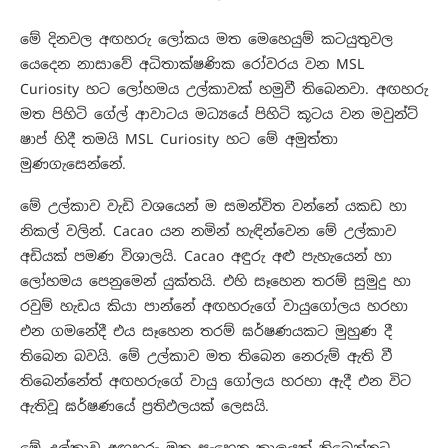
මේ දිනවල අඟහරු ලෝකය මත මෙහෙයුම් කටයුතුවල
යෙදෙන නාසාවේ අධිතාක්ෂණික රෝවරය වන MSL
Curiosity හට ලෝහමය උල්කාවක් හමුවී තිබෙනවා. අඟහරු
මත පිහිටි ගේල් ආවාටය මධ්‍යයේ පිහිටි කූටය වන මවුන්ට්
ෂාප් හිදී තමයි MSL Curiosity හට මේ අමුත්තා
මුණගැසෙන්නේ.
මේ උල්කාව වැඩි වශයෙන් ම සමන්විත වන්නේ යකඩ හා
නිකල් වලින්. Cacao යන නමින් හැඳින්වෙන මේ උල්කාව
අඩියක් පමණ විශාලයි. Cacao අඳුරු අළු පැහැයෙන් හා
ලෝහමය පෙනුමෙන් යුක්තයි. එහි සෑහෙන තරම් සුමුදු හා
රවුම් හැඩය කියා පාන්නේ අඟහරුගේ වායුගෝලය හරහා
එන ගමනේදී එය සෑහෙන තරම් ඝර්ෂණයකට මුහුණ දී
තිබෙන බවයි. මේ උල්කාව මත තිබෙන නෙරුම් ඇති වී
තිබෙන්නේත් අඟහරුගේ වායු ගෝලය හරහා ඇදී එන විට
ඇතිවූ ඝර්ෂණයේ ප්‍රතිඵලයක් ලෙසයි.