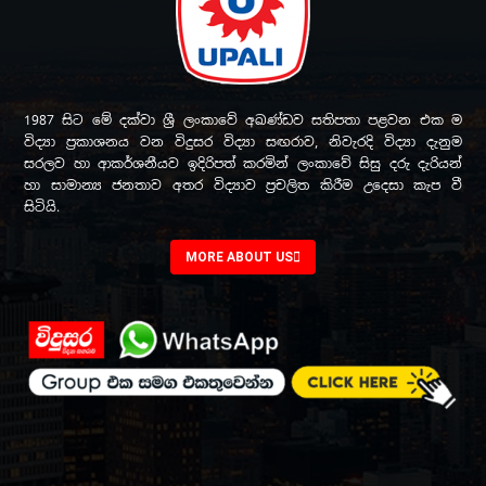
1987 සිට මේ දක්වා ශ්‍රී ලංකාවේ අඛණ්ඩව සතිපතා පළවන එක ම
විද්‍යා ප්‍රකාශනය වන විදුසර විද්‍යා සඟරාව, නිවැරදි විද්‍යා දැනුම
සරලව හා ආකර්ශනීයව ඉදිරිපත් කරමින් ලංකාවේ සිසු දරු දැරියන්
හා සාමාන්‍ය ජනතාව අතර විද්‍යාව ප්‍රචලිත කිරීම උදෙසා කැප වී
සිටියි.
MORE ABOUT US