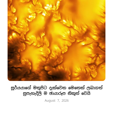
සූර්යයාගේ මතුපිට දැක්වෙන මෙතෙක් ලබාගත්
සුපැහැදිලි ම ඡායාරූප නිකුත් වෙයි
August 7, 2026