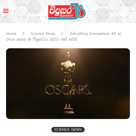
Home
Science News
Everything Everywhere All at
Once හොඳ ම චිත්‍රපටය බවට පත් වෙයි
SCIENCE NEWS