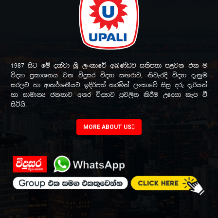
1987 සිට මේ දක්වා ශ්‍රී ලංකාවේ අඛණ්ඩව සතිපතා පළවන එක ම
විද්‍යා ප්‍රකාශනය වන විදුසර විද්‍යා සඟරාව, නිවැරදි විද්‍යා දැනුම
සරලව හා ආකර්ශනීයව ඉදිරිපත් කරමින් ලංකාවේ සිසු දරු දැරියන්
හා සාමාන්‍ය ජනතාව අතර විද්‍යාව ප්‍රචලිත කිරීම උදෙසා කැප වී
සිටියි.
MORE ABOUT US