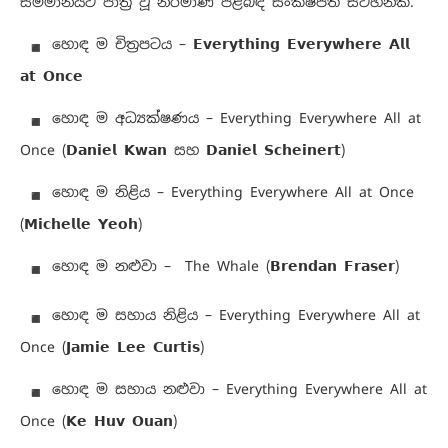
සම්මානයට පාත්‍ර වූ නිර්මාණ පිළිබඳ සංක්ෂිප්ත සටහනක්.
හොඳ ම චිත්‍රපටය – 𝗘𝘃𝗲𝗿𝘆𝘁𝗵𝗶𝗻𝗴 𝗘𝘃𝗲𝗿𝘆𝘄𝗵𝗲𝗿𝗲 𝗔𝗹𝗹
𝗮𝘁 𝗢𝗻𝗰𝗲
හොඳ ම අධ්‍යක්ෂණය – Everything Everywhere All at
Once (𝗗𝗮𝗻𝗶𝗲𝗹 𝗞𝘄𝗮𝗻 සහ 𝗗𝗮𝗻𝗶𝗲𝗹 𝗦𝗰𝗵𝗲𝗶𝗻𝗲𝗿𝘁)
හොඳ ම නිළිය – Everything Everywhere All at Once
(𝗠𝗶𝗰𝗵𝗲𝗹𝗹𝗲 𝗬𝗲𝗼𝗵)
හොඳ ම නළුවා – The Whale (𝗕𝗿𝗲𝗻𝗱𝗮𝗻 𝗙𝗿𝗮𝘀𝗲𝗿)
හොඳ ම සහාය නිළිය – Everything Everywhere All at
Once (𝗝𝗮𝗺𝗶𝗲 𝗟𝗲𝗲 𝗖𝘂𝗿𝘁𝗶𝘀)
හොඳ ම සහාය නළුවා – Everything Everywhere All at
Once (𝗞𝗲 𝗛𝘂𝘃 𝗢𝘂𝗮𝗻)