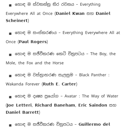
හොඳ ම ස්වතන්ත්‍ර තිර රචනය – Everything
Everywhere All at Once (𝗗𝗮𝗻𝗶𝗲𝗹 𝗞𝘄𝗮𝗻 සහ 𝗗𝗮𝗻𝗶𝗲𝗹
𝗦𝗰𝗵𝗲𝗶𝗻𝗲𝗿𝘁)
හොඳ ම සංස්කරණය – Everything Everywhere All at
Once (𝗣𝗮𝘂𝗹 𝗥𝗼𝗴𝗲𝗿𝘀)
හොඳ ම සජීවීකරණ කෙටි චිත්‍රපටය – The Boy, the
Mole, the Fox and the Horse
හොඳ ම වස්ත්‍රාභරණ සැලසුම – Black Panther :
Wakanda Forever (𝗥𝘂𝘁𝗵 𝗘. 𝗖𝗮𝗿𝘁𝗲𝗿)
හොඳ ම දෘෂ්‍ය ප්‍රයෝග – Avatar : The Way of Water
(𝗝𝗼𝗲 𝗟𝗲𝘁𝘁𝗲𝗿𝗶, 𝗥𝗶𝗰𝗵𝗮𝗿𝗱 𝗕𝗮𝗻𝗲𝗵𝗮𝗺, 𝗘𝗿𝗶𝗰 𝗦𝗮𝗶𝗻𝗱𝗼𝗻 සහ
𝗗𝗮𝗻𝗶𝗲𝗹 𝗕𝗮𝗿𝗿𝗲𝘁𝘁)
හොඳ ම සජීවීකරණ චිත්‍රපටය – 𝗚𝘂𝗶𝗹𝗹𝗲𝗿𝗺𝗼 𝗱𝗲𝗹