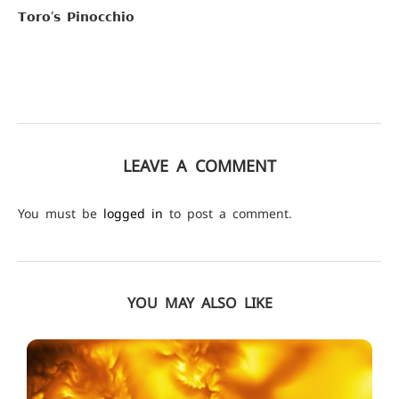
𝗧𝗼𝗿𝗼’𝘀 𝗣𝗶𝗻𝗼𝗰𝗰𝗵𝗶𝗼
LEAVE A COMMENT
You must be
logged in
to post a comment.
YOU MAY ALSO LIKE