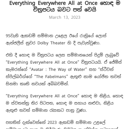
Everything Everywhere All at Once හොඳ ම
චිත්‍රපටය බවට පත් වෙයි
March 13, 2023
95වැනි ඇකඩමි සම්මාන ⁣උළෙල ඊයේ රාත්‍රියේ ලොස්
ඇන්ජලීස් නුවර Dolby Theater හි දී පැවැත්වුණා.
එහි දී හොඳ ම චිත්‍රපටය ලෙස සම්මානයෙන් පිදුම් ලැබුවේ
“Everything Everywhere All at Once” චිත්‍රපටයයි. ඒ ජේම්ස්
කැමරන්ගේ “Avatar : The Way of Water” සහ “ස්ටීවන්
ස්පිල්බර්⁣ග්ගේ “The Fabelmans” ඇතුළු නාම යෝජිත තවත්
සිනමා කෘති නවයක් අබිබවමින්.
“Everything Everywhere All at Once” හොඳ ම නිළිය, හොඳ
ම ස්වතන්ත්‍ර තිර පිටපත, හොඳ ම සහාය නළුවා, නිළිය
ඇතුළු තවත් සම්මාන රැසකට පාත්‍ර වුණා.
පහතින් දැක්වෙන්නේ 2023 ඇකඩමි සම්මාන උළලේ