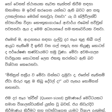
හෝ වෙනත් ස්ථානයක නැවත තැන්පත් කිරීම සඳහා
හිතාමතා ම ඉවත් කරගෙන යන්නට ඇති බවට අප සතු
උපකල්පනය මෙයින් තහවුරු වනවා” යැ යි ක්ලීව්ලන්ඩ්
ස්වභාවික විද්‍යා කෞතුකාගාරයේ ආචාර්ය එබෙත් සව්චුක්
පවසනවා ඇය ද මෙම අධ්‍යයනයේ සම-කතෘවරියක වනවා.
​එමෙන් ම, ආදාහනය සඳහා දැල්වූ දර සෑය තුළ තිබී ගල්
ආයුධ තැනීමේ දී ඉතිරි වන ගල් පතුරු සහ තියුණු කොටස්
ද පර්යේෂණ කණ්ඩායමට හමු වුණා. මේවා අවමංගල්‍ය
චාරිත්‍රයක කොටසක් ලෙස එකතු කරන්නට ඇති බව
විශ්වාස කෙරෙනවා.
​“මිනිසුන් සක්‍රීය ව මේවා ගින්නට දැමුවා ද, එසේත් නැතිනම්
ඒවා සිරුර තුළ ම තිබූ දේවල් ද?” යව පැනය තොම්සන්
නඟනවා.
​එම දර සෑය ‘ක්වීන්’ (Queen-sized) ප්‍රමාණයේ මෙට්ටයකට
සමාන විශාලත්වයකින් යුක්ත වූ බවත්, එය නිවැරදිව
නිර්මාණය කිරීමට සහ පවත්වාගෙන යාමට විශාල දැනුමක්,