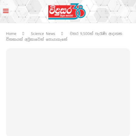
Home
Science News
වසර 9,500ක් පැරැණි ආදාහන
චිතකයක් අප්‍රිකාවෙන් සොයාගැනේ