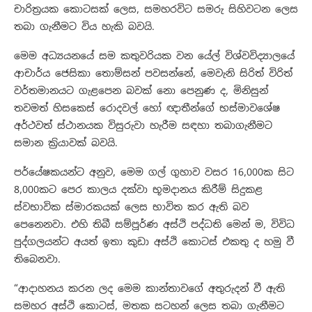
චාරිත්‍රයක කොටසක් ලෙස, සමහරවිට සමරු සිහිවටන ලෙස
තබා ගැනීමට විය හැකි බවයි.
මෙම අධ්‍යයනයේ සම කතුවරියක වන යේල් විශ්වවිද්‍යාලයේ
ආචාර්ය ජෙසිකා තොම්සන් පවසන්නේ, මෙවැනි සිරිත් විරිත්
වර්තමානයට ගැළපෙන බවක් නො පෙනුණ ද, මිනිසුන්
තවමත් හිසකෙස් රොදවල් හෝ ඥාතීන්ගේ භස්මාවශේෂ
අර්ථවත් ස්ථානයක විසුරුවා හැරීම සඳහා තබාගැනීමට
සමාන ක්‍රියාවක් බවයි.
​පර්යේෂකයන්ට අනුව, මෙම ගල් ගුහාව වසර 16,000ක සිට
8,000කට පෙර කාලය දක්වා භූමදානය කිරීම් සිදුකළ
ස්වභාවික ස්මාරකයක් ලෙස භාවිත කර ඇති බව
පෙනෙනවා. එහි තිබී සම්පූර්ණ අස්ථි පද්ධති මෙන් ම, විවිධ
පුද්ගලයන්ට අයත් ඉතා කුඩා අස්ථි කොටස් එකතු ද හමු වී
තිබෙනවා.
​“ආදාහනය කරන ලද මෙම කාන්තාවගේ අතුරුදන් වී ඇති
සමහර අස්ථි කොටස්, මතක සටහන් ලෙස තබා ගැනීමට