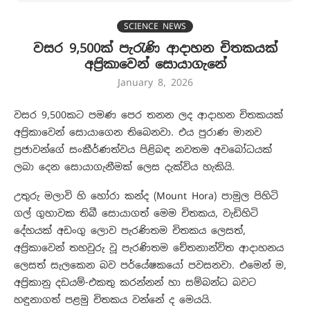
SCIENCE NEWS
වසර 9,500ක් පැරැණි ආදාහන චිතකයක්
අප්‍රිකාවෙන් සොයාගැනේ
January 8, 2026
වසර 9,500කට පමණ පෙර තනන ලද ආදාහන චිතකයක්
අප්‍රිකාවෙන් සොයාගෙන තිබෙනවා. එය පුරාණ මානව
ප්‍රජාවන්ගේ සංකීර්ණත්වය පිළිබඳ නවතම අවබෝධයක්
ලබා දෙන සොයාගැනීමක් ලෙස දැක්විය හැකියි.
​උතුරු මලාවි හි හෝරා කන්ද (Mount Hora) පාමුල පිහිටි
ගල් ගුහාවක තිබී සොයාගත් මෙම චිතකය, වැඩිහිටි
දේහයක් අඩංගු ලොව පැරණිතම චිතකය ලෙසත්,
අප්‍රිකාවෙන් තහවුරු වූ පැරණිතම චේතනාන්විත ආදාහනය
ලෙසත් සැලකෙන බව පර්යේෂකයෝ පවසනවා. එමෙන් ම,
අප්‍රිකානු දඩයම්-එකතු කරන්නන් හා සම්බන්ධ බවට
හඳුනාගත් පළමු චිතකය වන්නේ ද මෙයයි.