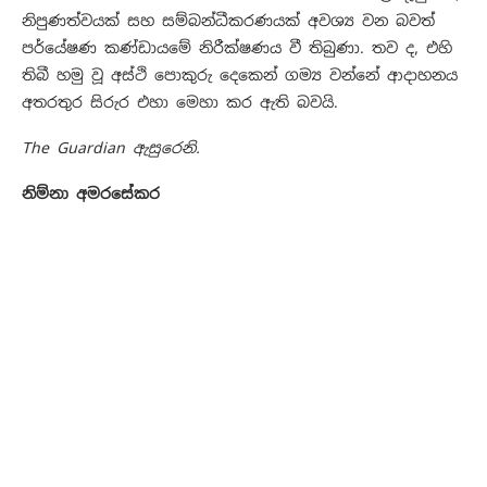
නිපුණත්වයක් සහ සම්බන්ධීකරණයක් අවශ්‍ය වන බවත්
පර්යේෂණ කණ්ඩායමේ නිරීක්ෂණය වී තිබුණා. තව ද, එහි
තිබී හමු වූ අස්ථි පොකුරු දෙකෙන් ගම්‍ය වන්නේ ආදාහනය
අතරතුර සිරුර එහා මෙහා කර ඇති බවයි.
The Guardian ඇසුරෙනි.
නිම්නා අමරසේකර