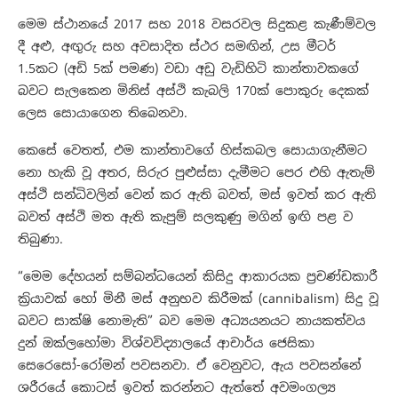
මෙම ස්ථානයේ ​2017 සහ 2018 වසරවල සිදුකළ කැණීම්වල
දී අළු, අඟුරු සහ අවසාදිත ස්ථර සමඟින්, උස මීටර්
1.5කට (අඩි 5ක් පමණ) වඩා අඩු වැඩිහිටි කාන්තාවකගේ
බවට සැලකෙන මිනිස් අස්ථි කැබලි 170ක් පොකුරු දෙකක්
ලෙස සොයාගෙන තිබෙනවා.
කෙසේ වෙතත්, එම කාන්තාවගේ හිස්කබල සොයාගැනීමට
නො හැකි වූ අතර, සිරුර පුළුස්සා දැමීමට පෙර එහි ඇතැම්
අස්ථි සන්ධිවලින් වෙන් කර ඇති බවත්, මස් ඉවත් කර ඇති
බවත් අස්ථි මත ඇති කැපුම් සලකුණු මගින් ඉඟි පළ ව
තිබුණා.
“මෙම දේහයන් සම්බන්ධයෙන් කිසිදු ආකාරයක ප්‍රචණ්ඩකාරී
ක්‍රියාවක් හෝ මිනී මස් අනුභව කිරීමක් (cannibalism) සිදු වූ
බවට සාක්ෂි නොමැති” බව මෙම අධ්‍යයනයට නායකත්වය
දුන් ඔක්ලහෝමා විශ්වවිද්‍යාලයේ ආචාර්ය ජෙසිකා
සෙරෙසෝ-රෝමන් පවසනවා. ඒ වෙනුවට, ඇය පවසන්නේ
ශරීරයේ කොටස් ඉවත් කරන්නට ඇත්තේ අවමංගල්‍ය