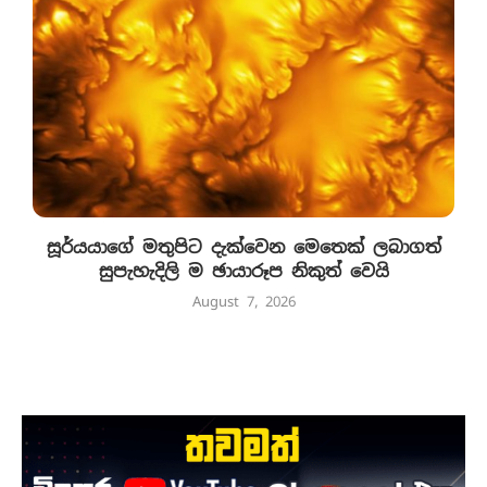
සූර්යයාගේ මතුපිට දැක්වෙන මෙතෙක් ලබාගත්
සුපැහැදිලි ම ඡායාරූප නිකුත් වෙයි
August 7, 2026