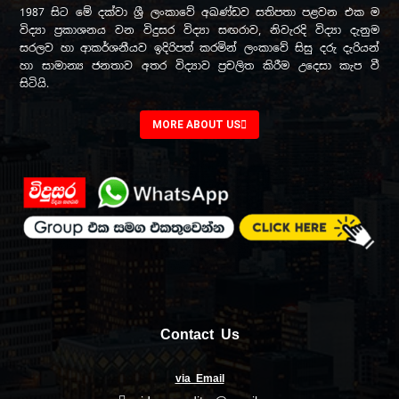
1987 සිට මේ දක්වා ශ්‍රී ලංකාවේ අඛණ්ඩව සතිපතා පළවන එක ම
විද්‍යා ප්‍රකාශනය වන විදුසර විද්‍යා සඟරාව, නිවැරදි විද්‍යා දැනුම
සරලව හා ආකර්ශනීයව ඉදිරිපත් කරමින් ලංකාවේ සිසු දරු දැරියන්
හා සාමාන්‍ය ජනතාව අතර විද්‍යාව ප්‍රචලිත කිරීම උදෙසා කැප වී
සිටියි.
MORE ABOUT US
Contact Us
via Email