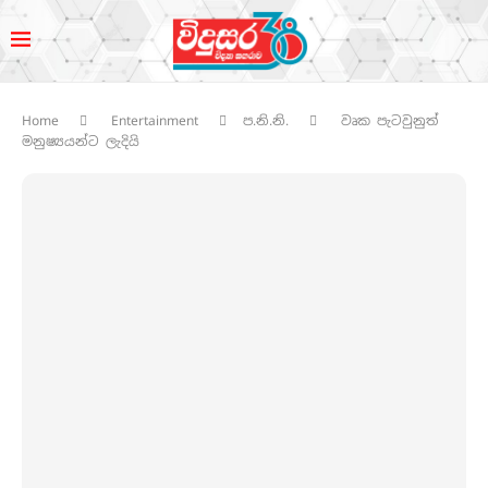
Home
Entertainment
ප.නි.නි.
වෘක පැටවුනුත්
මනුෂ්‍යයන්ට ලැදියි