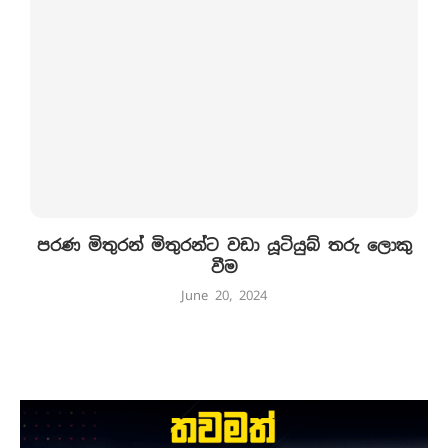
පරණ මිතුරන් මිතුරන්ට වඩා යූටියුබ් තරු ලොකු
වීම
June 20, 2024