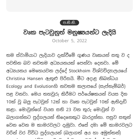
ප.නි.නි.
වෘක පැටවුනුත් මනුෂ්‍යයන්ට ලැදියි
October 5, 2022
තම ස්වාමියාට ලැදියාව දැක්වීමේ ගුණය වෘකයන් සතු ව ද
පවතින බව නවතම අධ්‍යයනයක් පෙන්වා දෙනවා. මේ
අධ්‍යයනය මෙහෙයවන ලද්දේ Stockhoim විශ්වවිද්‍යාලයයේ
Christina Hansen ඇතුළු පිරිසයි. මීට අදාළ නිබන්ධය
Ecology and Evolutionහි නවතම කලාපයේ (සැප්තැම්බර්)
පළ වනවා. මෙය තහවුරු කිරීමට පර්යේෂකයන් වයස දින
10ක් වූ බලු පැටවුන් 12ක් හා වෘක පැටවුන් 10ක් ඇතිදැඩි
කළා. මොවුන්ගේ වයස සති 23 වන තුරු මොවුන් ව
බලාගන්නට පුද්ගලයන් තිදෙනෙකුට බාරදුන්නා. පසුව සතුන්
වෙන වෙන ම කාමරවලට දැමුවා. එසේ දමා මේ කාමරවලට
වරින් වර විවිධ පුද්ගලයන් (බලාගත් අය හා අමුත්තන්)