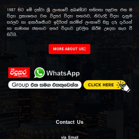
1987 සිට මේ දක්වා ශ්‍රී ලංකාවේ අඛණ්ඩව සතිපතා පළවන එක ම
විද්‍යා ප්‍රකාශනය වන විදුසර විද්‍යා සඟරාව, නිවැරදි විද්‍යා දැනුම
සරලව හා ආකර්ශනීයව ඉදිරිපත් කරමින් ලංකාවේ සිසු දරු දැරියන්
හා සාමාන්‍ය ජනතාව අතර විද්‍යාව ප්‍රචලිත කිරීම උදෙසා කැප වී
සිටියි.
MORE ABOUT US
Contact Us
via Email