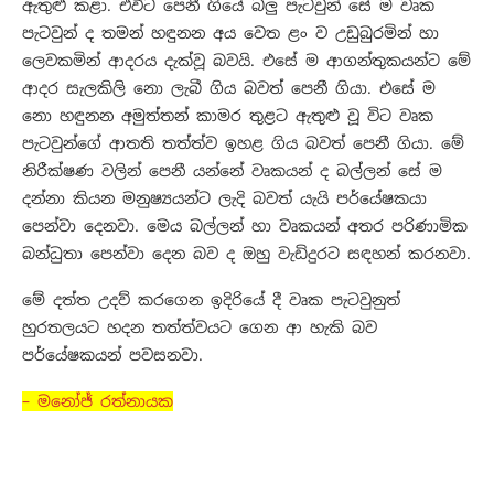
ඇතුළු කළා. එවිට පෙනී ගියේ බලු පැටවුන් සේ ම වෘක
පැටවුන් ද තමන් හඳුනන අය වෙත ළං ව උඩුබුරමින් හා
ලෙවකමින් ආදරය දැක්වූ බවයි. එසේ ම ආගන්තුකයන්ට මේ
ආදර සැලකිලි නො ලැබී ගිය බවත් පෙනී ගියා. එසේ ම
නො හඳුනන අමුත්තන් කාමර තුළට ඇතුළු වූ විට වෘක
පැටවුන්ගේ ආතති තත්ත්ව ඉහළ ගිය බවත් පෙනී ගියා. මේ
නිරීක්ෂණ වලින් පෙනී යන්නේ වෘකයන් ද බල්ලන් සේ ම
දන්නා කියන මනුෂ්‍යයන්ට ලැදි බවත් යැයි පර්යේෂකයා
පෙන්වා දෙනවා. මෙය බල්ලන් හා වෘකයන් අතර පරිණාමික
බන්ධුතා පෙන්වා දෙන බව ද ඔහු වැඩිදුරට සඳහන් කරනවා.
මේ දත්ත උදව් කරගෙන ඉදිරියේ දී වෘක පැටවුනුත්
හුරතලයට හදන තත්ත්වයට ගෙන ආ හැකි බව
පර්යේෂකයන් පවසනවා.
– මනෝජ් රත්නායක