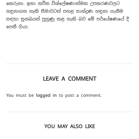
කෙරුනා. ඉතා නවීන විශ්ලේෂණාත්මක උපකරණවලට
හඳුනාගත හැකි සීමාවටත් පහළ සාන්ද්‍රණ හඳුනා ගැනීම
සඳහා සුනඛයන් පුහුණු කළ හැකි බව මේ පර්යේෂණයේ දී
පෙනී ගියා.
LEAVE A COMMENT
You must be
logged in
to post a comment.
YOU MAY ALSO LIKE