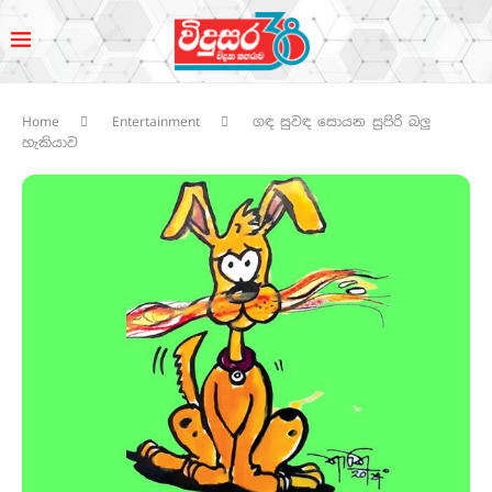
Home
Entertainment
ගඳ සුවඳ සොයන සුපිරි බලු
හැකියාව