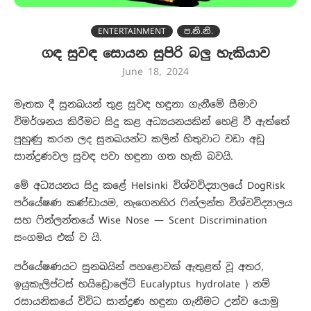
ENTERTAINMENT
ප.නි.නි.
ගඳ සුවඳ සොයන සුපිරි බලු හැකියාව
June 18, 2024
මෑතක දී සුනඛයන් තුළ සුවඳ හඳුනා ගැනීමේ සීමාව
විමර්ශනය කිරීමට සිදු කළ අධ්‍යයනයකින් හෙළි වී ඇත්තේ
පුහුණු කරන ලද සුනඛයන්ට කලින් හිතුවාට වඩා අඩු
සාන්ද්‍රණවල සුවඳ පවා හඳුනා ගත හැකි බවයි.
මේ අධ්‍යයනය සිදු කළේ Helsinki විශ්වවිද්‍යාලයේ DogRisk
පර්යේෂණ කණ්ඩායම, නැගෙනහිර ෆින්ලන්ත විශ්වවිද්‍යාලය
සහ ෆින්ලන්තයේ Wise Nose — Scent Discrimination
සංගමය එක් ව යි.
පර්යේෂණයට සුනඛයින් පහළොවක් ඇතුළත් වූ අතර,
ඉයුකැලිප්ටස් හයිඩ්‍රොලේට් Eucalyptus hydrolate ) නම්
රසායනිකයේ විවිධ සාන්ද්‍රණ හඳුනා ගැනීමට උන්ව යොමු