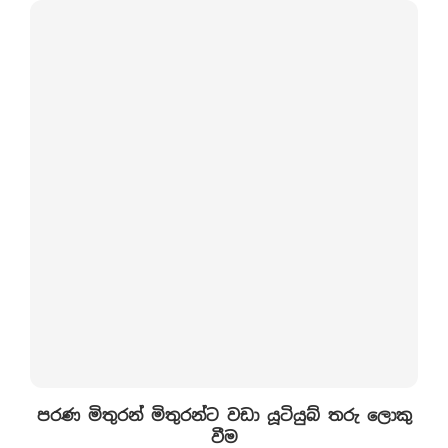
පරණ මිතුරන් මිතුරන්ට වඩා යූටියුබ් තරු ලොකු
වීම