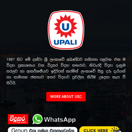
1987 සිට මේ දක්වා ශ්‍රී ලංකාවේ අඛණ්ඩව සතිපතා පළවන එක ම
විද්‍යා ප්‍රකාශනය වන විදුසර විද්‍යා සඟරාව, නිවැරදි විද්‍යා දැනුම
සරලව හා ආකර්ශනීයව ඉදිරිපත් කරමින් ලංකාවේ සිසු දරු දැරියන්
හා සාමාන්‍ය ජනතාව අතර විද්‍යාව ප්‍රචලිත කිරීම උදෙසා කැප වී
සිටියි.
MORE ABOUT US