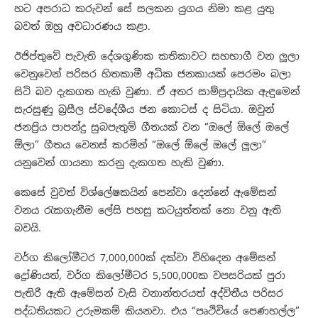
හට අපරාධ කරුවන් සේ සලකන යුගය නිමා කළ යුතු
බවත් ඔහු අවධාරණය කළා.
ඊජිප්තුවේ පැවැති දේශගුණික කතිකාවට සහභාගී වන ලූලා
වෙනුවෙන් පරිසර හිතකාමී අධික ජනකායක් පෙරමං බලා
සිටි බව දැකගත හැකි වුණා. ඒ අතර සාම්ප්‍රදායික ඇඳුමෙන්
සැරසුණු බ්‍රසීල ස්වදේශීය ජන කොටස් ද සිටියා. ඔවුන්
ජනප්‍රිය පාපන්දු සුබපැතුම් ගීතයක් වන “ඔලේ ඕලේ ඔලේ
ඕලා” ගීතය වෙනස් කරමින් “ඔලේ ඕලේ ඔලේ ලූලා”
යනුවෙන් ගායනා කරනු දැකගත හැකි වුණා.
කෙසේ වුවත් විශ්ලේෂකයින් පෙන්වා දෙන්නේ ඇමේසන්
වනය රැකගැනීම ලේසි පහසු කටයුත්තක් නො වනු ඇති
බවයි.
වර්ග කිලෝමීටර 7,000,000ක් දක්වා විහිදෙන අමේසන්
ද්‍රෝණියත්, වර්ග කිලෝමීටර 5,500,000ක වපසරියක් පුරා
පැතිරී ඇති ඇමේසන් වැසි වනාන්තරයත් අද්විතීය පරිසර
පද්ධතියකට උරුමකම් කියනවා. එය “පෘථිවියේ පෙණහල්ල”