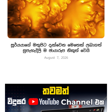
සූර්යයාගේ මතුපිට දැක්වෙන මෙතෙක් ලබාගත්
සුපැහැදිලි ම ඡායාරූප නිකුත් වෙයි
August 7, 2026