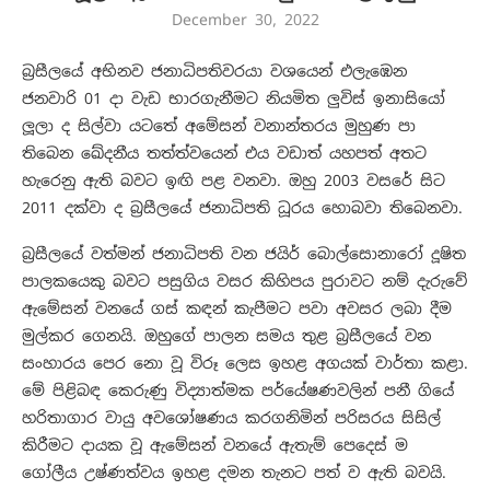
December 30, 2022
බ්‍රසීලයේ අභිනව ජනාධිපතිවරයා වශයෙන් එලැඹෙන
ජනවාරි 01 දා වැඩ භාරගැනීමට නියමිත ලුවිස් ඉනාසියෝ
ලූලා ද සිල්වා යටතේ අමේසන් වනාන්තරය මුහුණ පා
තිබෙන ඛේදනීය තත්ත්වයෙන් එය වඩාත් යහපත් අතට
හැරෙනු ඇති බවට ඉඟි පළ වනවා. ඔහු 2003 වසරේ සිට
2011 දක්වා ද බ්‍රසීලයේ ජනාධිපති ධූරය හොබවා තිබෙනවා.
බ්‍රසීලයේ වත්මන් ජනාධිපති වන ජයිර් බොල්සොනාරෝ දූෂිත
පාලකයෙකු බවට පසුගිය වසර කිහිපය පුරාවට නම් දැරුවේ
ඇමේසන් වනයේ ගස් කඳන් කැපීමට පවා අවසර ලබා දීම
මුල්කර ගෙනයි. ඔහුගේ පාලන සමය තුළ බ්‍රසීලයේ වන
සංහාරය පෙර නො වූ විරූ ලෙස ඉහළ අගයක් වාර්තා කළා.
මේ පිළිබඳ කෙරුණු විද්‍යාත්මක පර්යේෂණවලින් පනී ගියේ
හරිතාගාර වායු අව⁣ශෝෂණය කරගනිමින් පරිසරය සිසිල්
කිරීමට දායක වූ ඇමේසන් වනයේ ඇතැම් පෙදෙස් ම
ගෝලීය උෂ්ණත්වය ඉහළ දමන තැනට පත් ව ඇති බවයි.