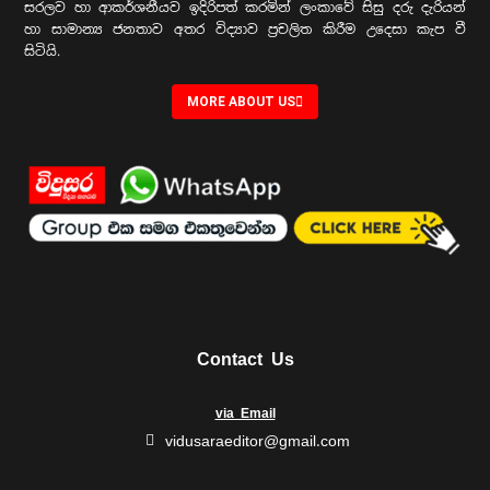
සරලව හා ආකර්ශනීයව ඉදිරිපත් කරමින් ලංකාවේ සිසු දරු දැරියන්
හා සාමාන්‍ය ජනතාව අතර විද්‍යාව ප්‍රචලිත කිරීම උදෙසා කැප වී
සිටියි.
MORE ABOUT US
Contact Us
via Email
vidusaraeditor@gmail.com