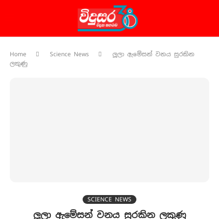
Home
Science News
ලූලා ඇමේසන් වනය සුරකින
ලකුණු
SCIENCE NEWS
ලූලා ඇමේසන් වනය සුරකින ලකුණු