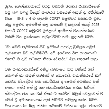
ලූලා, බොල්සොනාරෝ පරදා ජනපති තරගය ජයගැනීමෙන්
පසු කළ පළමු විදෙස් සංචාරය වශයෙන් ඉකුත් දා ඊජිප්තුවේ
Sharm El-Sheikhහි පැවැති COP27 සමුළුවට සහභාගී වුණා.
ඔහු සමුළුව අමතමින් කළ කතාවේ දී සඳහන් කළේ 2025
වසරේ COP27 සමුළුව බ්‍රසීලයේ අමේසන් වනාන්තරයට
මායිම් වන ප්‍රාන්තයක පැවැත්වීමට තමා සූදානම් බවයි.
“මා මෙහි පැමිණියේ ඔබ ඉදිරියේ සුපුරුදු බ්‍රසීලය යළිත්
පැමිණෙන බව පැවසීමටයි. අපි අනවසර වන සංහාරයට
එරෙහි ව දැඩි සටනක නිරත වෙනවා.” ඔහු සඳහන් කළා.
වන සංහාරකයන්ගේ අනිටු බලපෑමට නතු වන්නේ ගස්
කොළන් හා සතුන් පමණක් ⁣ම නොවෙයි. වනාන්තරයේ කල්
ගෙවන ස්වදේශීය ජන කොට්ඨාස ද මෙයින් අගතියට පත්
වනවා. තේරී පත් වූ නව ජනාධිපතිවරයා පවසා සිටියේ
ස්වදේශීය ජන කොටස් ඒකරාශී කරමින් ඔවුන් වෙනුවෙන් ම
වෙන් වූ අමාත්‍යංශයක් ඇති කිරීමට කටයුතු කරන බවයි.
වන සංහාරක බහු ජාතික සමාගම් විසින් ගොත්‍රික ජනතාව