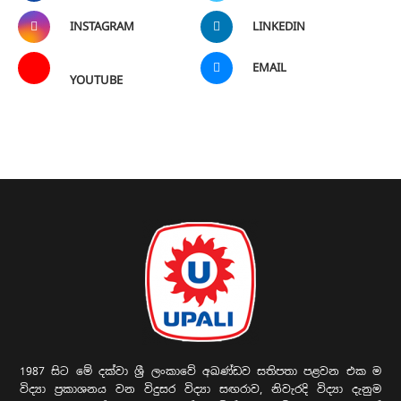
INSTAGRAM
LINKEDIN
EMAIL
YOUTUBE
1987 සිට මේ දක්වා ශ්‍රී ලංකාවේ අඛණ්ඩව සතිපතා පළවන එක ම
විද්‍යා ප්‍රකාශනය වන විදුසර විද්‍යා සඟරාව, නිවැරදි විද්‍යා දැනුම