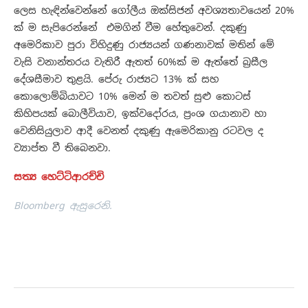
ලෙස හැඳින්වෙන්නේ ගෝලීය ඔක්සිජන් අවශ්‍යතාවයෙන් 20%
ක් ම සැපිරෙන්නේ එමගින් වීම හේතුවෙන්. දකුණු
අමෙරිකාව පුරා විහිදුණු රාජ්‍යයන් ගණනාවක් මතින් මේ
වැසි වනාන්තරය වැතිරී ඇතත් 60%ක් ම ඇත්තේ බ්‍රසීල
දේශසීමාව තුළයි. පේරු රාජ්‍යට 13% ක් සහ
කොලොම්බියාවට 10% මෙන් ම තවත් සුළු කොටස්
කිහිපයක් බොලීවියාව, ඉක්වදෝරය, ප්‍රංශ ගයානාව හා
වෙනිසියුලාව ආදී වෙනත් දකුණු ඇමෙරිකානු රටවල ද
ව්‍යාප්ත වී තිබෙනවා.
සත්‍ය හෙට්ටිආරච්චි
Bloomberg ඇසුරෙනි.