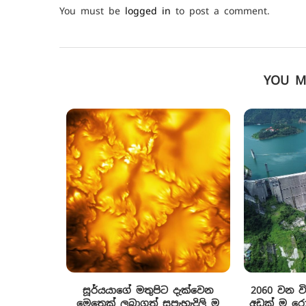
You must be
logged in
to post a comment.
YOU M
සූර්යයාගේ මතුපිට දැක්වෙන
2060 වන ව
මෙතෙක් ලබාගත් සුපැහැදිලි ම
අඩක් ම රොන