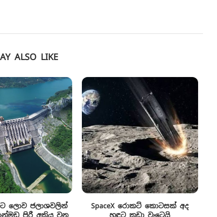
AY ALSO LIKE
ිට ලොව ජලාශවලින්
SpaceX රොකට් කොටසක් අද
්මඩ පිරී අක්‍රිය වන
හඳට කඩා වැටෙයි