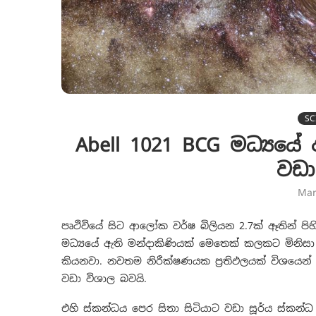
SC
Abell 1021 BCG මධ්‍යයේ
වඩා
Mar
පෘථිවියේ සිට ආලෝක වර්ෂ බිලියන 2.7ක් ඈතින් පිහ
මධ්‍යයේ ඇති මන්දාකිණියක් මෙතෙක් කලකට මිනි
කියනවා. නවතම නිරීක්ෂණයක ප්‍රතිඵලයක් විශයෙන් ද
වඩා විශාල බවයි.
එහි ස්කන්ධය පෙර සිතා සිටියාට වඩා සූර්ය ස්කන්