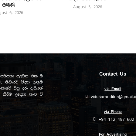
ලකුණු
August 5, 2026
gust 6, 2026
Contact Us
ඩව සතිපතා පළවන එක ම
, නිවැරදි විද්‍යා දැනුම
ාවේ සිසු දරු දැරියන්
via Email
ිත කිරීම උදෙසා කැප වී
vidusaraeditor@gmail.
via Phone
+94 112 497 602
For Advertising