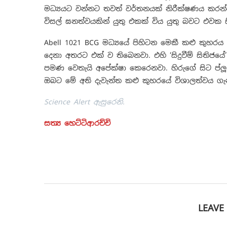
මධ්‍යයට වන්නට තවත් වර්තනයක් නිරීක්ෂණය කරන්න
විසල් ඝනත්වයකින් යුතු එකක් විය යුතු බවට එවක ස
Abell 1021 BCG මධ්‍යයේ පිහිටන මෙකී කළු කුහරය
දෙනා අතරට එක් ව තිබෙනවා. එහි ‘සිදුවීම් සිතිජයේ
පමණ වෙතැයි අපේක්ෂා කෙරෙනවා. හිරු‍ගේ සිට ප්ල
ඔබට මේ අති දැවැන්ත කළු කුහරයේ විශාලත්වය ග
Science Alert ඇසුරෙනි.
සත්‍ය හෙට්ටිආරච්චි
LEAV