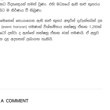
ට විද්‍යෘඥයන් සමත් වුණා. එහි මධ්‍යයේ ඇති කළු කුහරය
ිට ම නිර්ණය වී තිබුණා.
 මෙතෙක් සොයාගෙන ඇති කළු කුහර අතුරින් දැවැන්තයින් දස
’ (event horizon) පමණක් විශ්කම්භය නක්ෂත්‍ර ඒකක 1,290ක්
ූටෝ දක්වා ද ඇත්තේ නක්ෂත්‍ර ඒකක 40ක් පමණයි. ඒ අනුව
ැන දළ අදහසක් ලබාගත හැකියි.
E A COMMENT