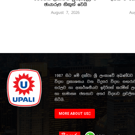
ඡායාරූප නිකුත් වෙයි
August 7, 2026
Au
1987 සිට මේ දක්වා ශ්‍රී ලංකාවේ අඛණ්
විද්‍යා ප්‍රකාශනය වන විදුසර විද්‍යා සඟරාව
සරලව හා ආකර්ශනීයව ඉදිරිපත් කරමින් ලංක
හා සාමාන්‍ය ජනතාව අතර විද්‍යාව ප්‍රචල
සිටියි.
MORE ABOUT US