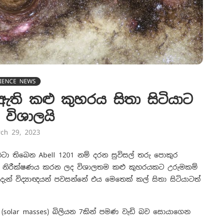
IENCE NEWS
 ඇති කළු කුහරය සිතා සිටියාට
 විශාලයි
ch 29, 2023
ිටා තිබෙන Abell 1201 නම් දරන සුවිසල් තරු පොකුර
සා නිරීක්ෂණය කරන ලද විශාලතම කළු කුහරයකට උරුමකම්
ැන් විද්‍යාඥයන් පවසන්නේ එය මෙතෙක් කල් සිතා සිටියාටත්
ධ (solar masses) බිලියන 7කින් පමණ වැඩි බව සොයාගෙන