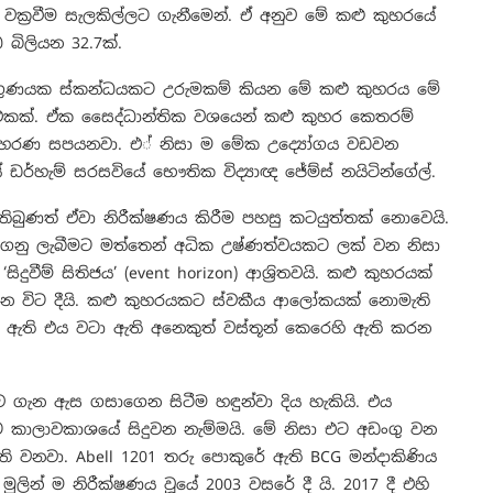
ක්‍රවීම සැලකිල්ලට ගැනීමෙන්. ඒ අනුව මේ කළු කුහරයේ
බිලියන 32.7ක්.
් ගුණයක ස්කන්ධයකට උරුමකම් කියන මේ කළු කුහරය මේ
එකක්. ඒක සෛද්ධාන්තික වශයෙන් කළු කුහර කෙතරම්
දාහරණ සපයනවා. එ් නිසා ම මේක උද්‍යෝගය වඩවන
ර්හැම් සරසවියේ භෞතික විද්‍යාඥ ජේම්ස් නයිටින්ගේල්.
 තිබුණත් ඒවා නිරීක්ෂණය කිරීම පහසු කටයුත්තක් නොවෙයි.
ාගනු ලැබීමට මත්තෙන් අධික උෂ්ණත්වයකට ලක් වන නිසා
දුවීම් සිතිජය’ (event horizon) ආශ්‍රිතවයි. කළු කුහරයක්
න විට දීයි. කළු කුහරයකට ස්වකීය ආලෝකයක් නොමැති
 ඇති එය වටා ඇති අනෙකුත් වස්තූන් කෙරෙහි ඇති කරන
ාව ගැන ඇස ගසාගෙන සිටීම හඳුන්වා දිය හැකියි. එය
ිට කාලාවකාශයේ සිදුවන නැම්මයි. මේ නිසා එට අඩංගු වන
ි වනවා. Abell 1201 තරු පොකුරේ ඇති BCG මන්දාකිණිය
ින් ම නිරීක්ෂණය වූයේ 2003 වසරේ දී යි. 2017 දී එහි