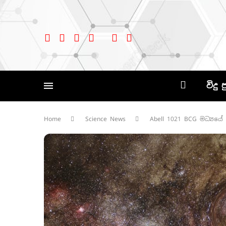
විදු 
Home
Science News
Abell 1021 BCG මධ්‍යයේ