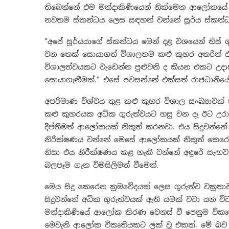
තිබෙන්නේ එම මන්දාකිණියෙන් නික්මෙන ආලෝකයේ ව
නවතම ස්කන්ධය ලෙස සඳහන් වන්නේ සූර්ය ස්කන්ධ 
“අපේ සූර්යයාගේ ස්කන්ධය මෙන් දළ වශයෙන් තිස
වන තෙක් සොයාගත් විශාලතම කළු කුහර අතරින් 
විශාලත්වයකට වැඩෙන්න පුළුවනි ද කියන එකට උ
සොයාගැනීමක්.” එසේ පවසන්නේ එක්සත් රාජධානියේ ඩ
අපරිමාණ විශ්වය තුළ කළු කුහර විශාල සංඛ්‍යාවක්
කළු කුහරයක අධික ගුරුත්වයට හසු වන දෑ ඊට උර
දීප්තිමත් ආලෝකයක් නිකුත් කරනවා. එය සිදුවන්නේ ‘සි
නිරීක්ෂණය වන්නේ මෙසේ ආලෝකයක් නිකුත් කෙරෙ
නිසා එය නිරීක්ෂණය කළ හැකි වන්නේ අඳුරේ සැඟව
බලපෑම ගැන විමසිලිමත් වීමෙන්.
මෙය සිදු කෙරෙන ක්‍රමවේදයක් ලෙස ගුරුත්ව වක්‍රත
සිදුවන්නේ අධික ගුරුත්වයක් ඇති යමක් වටා යන ව
මන්දාකිණියේ ආලෝක කිරණ වෙනස් වී පෙනුම විකෘත
මෙවැනි ආලෝක විකෘතියකට ලක් වූ එකක්. මේ බව මුල