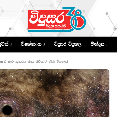
පුවත්
විශේෂාංග
විදුසර විදුහල
වින්දන
 ඇති කළු කුහරය සිතා සිටියාට වඩා විශාලයි