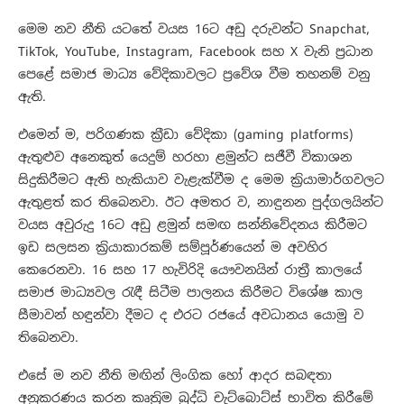
මෙම නව නීති යටතේ වයස 16ට අඩු දරුවන්ට Snapchat,
TikTok, YouTube, Instagram, Facebook සහ X වැනි ප්‍රධාන
පෙළේ සමාජ මාධ්‍ය වේදිකාවලට ප්‍රවේශ වීම තහනම් වනු
ඇති.
එමෙන් ම, පරිගණක ක්‍රීඩා වේදිකා (gaming platforms)
ඇතුළුව අනෙකුත් යෙදුම් හරහා ළමුන්ට සජීවී විකාශන
සිදුකිරීමට ඇති හැකියාව වැළැක්වීම ද මෙම ක්‍රියාමාර්ගවලට
ඇතුළත් කර තිබෙනවා. ඊට අමතර ව, නාඳුනන පුද්ගලයින්ට
වයස අවුරුදු 16ට අඩු ළමුන් සමඟ සන්නිවේදනය කිරීමට
ඉඩ සලසන ක්‍රියාකාරකම් සම්පූර්ණයෙන් ම අවහිර
කෙරෙනවා. 16 සහ 17 හැවිරිදි යෞවනයින් රාත්‍රී කාලයේ
සමාජ මාධ්‍යවල රැඳී සිටීම පාලනය කිරීමට විශේෂ කාල
සීමාවන් හඳුන්වා දීමට ද එරට රජයේ අවධානය යොමු ව
තිබෙනවා.
එසේ ම නව නීති මඟින් ලිංගික හෝ ආදර සබඳතා
අනුකරණය කරන කෘත්‍රිම බුද්ධි චැට්බොට්ස් භාවිත කිරීමේ