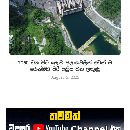
2060 වන විට ලොව ජලාශවලින් අඩක් ම
රොන්මඩ පිරී අක්‍රිය වන ලකුණු
August 6, 2026