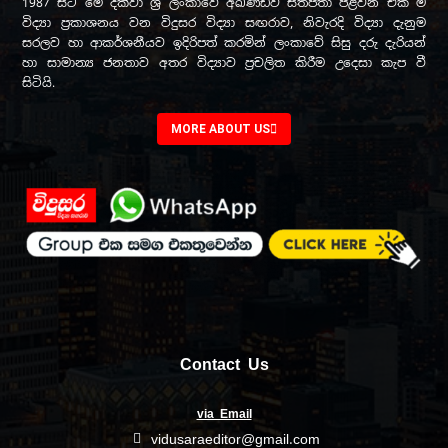
1987 සිට මේ දක්වා ශ්‍රී ලංකාවේ අඛණ්ඩව සතිපතා පළවන එක ම
විද්‍යා ප්‍රකාශනය වන විදුසර විද්‍යා සඟරාව, නිවැරදි විද්‍යා දැනුම
සරලව හා ආකර්ශනීයව ඉදිරිපත් කරමින් ලංකාවේ සිසු දරු දැරියන්
හා සාමාන්‍ය ජනතාව අතර විද්‍යාව ප්‍රචලිත කිරීම උදෙසා කැප වී
සිටියි.
MORE ABOUT US
Contact Us
via Email
vidusaraeditor@gmail.com