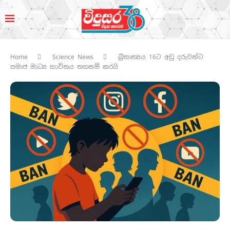
Home
Science News
බ්‍රිතාන්‍යය 16ට අඩු දරුවන්ට
සමාජ මාධ්‍ය භාවිතය තහනම් කරයි