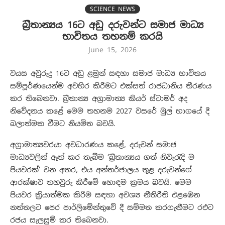
SCIENCE NEWS
බ්‍රිතාන්‍යය 16ට අඩු දරුවන්ට සමාජ මාධ්‍ය
භාවිතය තහනම් කරයි
June 15, 2026
වයස අවුරුදු 16ට අඩු ළමුන් සඳහා සමාජ මාධ්‍ය භාවිතය
සම්පූර්ණයෙන්ම අවහිර කිරීමට එක්සත් රාජධානිය තීරණය
කර තිබෙනවා. බ්‍රිතාන්‍ය අග්‍රාමාත්‍ය කියර් ස්ටාමර් අද
නිවේදනය කළේ මෙම තහනම 2027 වසරේ මුල් භාගයේ දී
බලාත්මක වීමට නියමිත බවයි.
අග්‍රාමාත්‍යවරයා අවධාරණය කළේ, දරුවන් සමාජ
මාධ්‍යවලින් ඈත් කර තැබීම ‘බ්‍රිතාන්‍යය ගත් නිවැරැදි ම
පියවරක්’ වන අතර, එය අන්තර්ජාලය තුළ දරුවන්ගේ
ආරක්ෂාව තහවුරු කිරීමේ හොඳම ක්‍රමය බවයි. මෙම
පියවර ක්‍රියාත්මක කිරීම සඳහා අවශ්‍ය නීතිරීති එළඹෙන
නත්තලට පෙර පාර්ලිමේන්තුවේ දී සම්මත කරගැනීමට රඑට
රජය සැලසුම් කර තිබෙනවා.