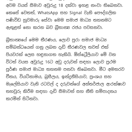
අවම වයස් සීමාව අවුරුදු 18 දක්වා ඉහළ නංවා තිබෙනවා.
කෙසේ වෙතත්, WhatsApp සහ Signal වැනි පෞද්ගලික
පණිවිඩ හුවමාරු සේවා මෙම සමාජ මාධ්‍ය තහනමට
ඇතුළත් නො කරන බව බ්‍රිතාන්‍ය රජය පවසනවා.
බ්‍රිතාන්‍යයේ මෙම තීරණය, ලොව පුරා සමාජ මාධ්‍ය
සම්බන්ධයෙන් ගනු ලබන දැඩි තීරණවල තවත් එක්
පියවරක් ලෙස හඳුනාගත හැකියි. ඕස්ට්‍රේලියාව මේ වන
විටත් වයස අවුරුදු 16ට අඩු දරුවන් සඳහා ලොව ප්‍රථම
පූර්ණ සමාජ මාධ්‍ය තහනම පනවා තිබෙනවා. මීට අමතරව
චීනය, වියට්නාමය, බ්‍රසීලය, ඉන්දුනීසියාව, ප්‍රංශය සහ
මැලේසියාව වැනි රටවල් ද දරුවන්ගේ අන්තර්ජාල ආරක්ෂාව
තහවුරු කිරීම සඳහා දැඩි සීමාවන් සහ නීති සම්පාදනය
කරමින් සිටිනවා.