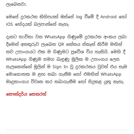
ලැබෙනවා.
මෙසේ දුරකථන කිහිපයක් ඔස්සේ log වීමේ දී Android හෝ
iOS භේදයක් බලපාන්නේ නැහැ.
දැනට භාවිතා වන WhatsApp ගිණුමේ දුරකථන අංකය ලබා
දීමෙන් අනතුරුව ලැබෙන QR කේතය ස්කෑන් කිරීම මඟින්
නව උපාංගයට එක ම ගිණුමට ප්‍රවේශ විය හැකියි. මෙහි දී
WhatsApp ගිණුම සමග බැඳුණු මූලික ම උපාංගය ලෙස
සැලකෙන්නේ මුලින් ම Sign In වූ දුරකථනය වුවත් එය සෑම
මොහොතක ම ළඟ තබා ගැනීම හෝ එමඟින් WhatsApp
මෘදුකාංගය විවෘත කර තබාගැනීම හෝ සිදුකළ යුතු නැහැ.
සෞන්දර්ය සෙනරත්