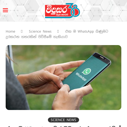
Home
Science News
එක ම WhatsApp ගිණුමට
දුරකථන හතරකින් පිවිසීමේ හැකියාව
SCIENCE NEWS