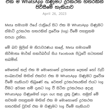
එක ම WhatsApp ගිණුමට දුරකථන හතරකින්
පිවිසීමේ හැකියාව
April 26, 2023
Meta සමාගම ඊයේ රාත්‍රියේ සිට එක ම WhatsApp ගිණුමට
ස්මාට් දුරකථන හතරකින් ප්‍රවේශ (log) වීමේ පහසුකම
සපයා දුන්නා.
මේ බව මුලින් ම නිරාවරණය කළේ, Meta සමාගමේ
නිර්මාතෘ මාර්ක් සකර්බර්ග් සිය ⁣Facebook පිටුවේ සටහනක්
තබමින්.
මෙතෙක් කල් එක ම මොහොතේ දුරකතන දෙකක් හෝ වැඩි
සංඛ්‍යාවක් මඟින් එකවර එක ම WhatsApp ගිණුමට ප්‍රවේශ
වීමේ හැකියාව තිබුණේ නෑ. වෙනත් දුරකථනයකින් එයට log
වීමට අවශ්‍ය නම් දැනට log වී සිටින දුරකථනය අදාළ
WhatsApp ගිණුමෙන් sign out කළ යුතු වුණා. නමුත් මේ
නවතම පහසුකම මඟින් එක ම මොහොතේ දුරකථන
හතරකින් වුවත් එක ම ගිණුමට log වීමේ හැකියාව