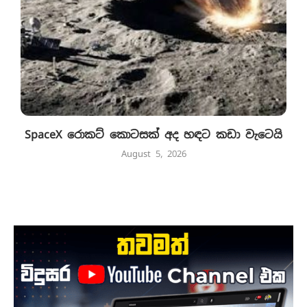
SpaceX රොකට් කොටසක් අද හඳට කඩා වැටෙයි
August 5, 2026