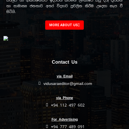
සරලව හා ආකර්ශනීයව ඉදිරිපත් කරමින් ලංකාවේ සිසු දරු දැරියන්
හා සාමාන්‍ය ජනතාව අතර විද්‍යාව ප්‍රචලිත කිරීම උදෙසා කැප වී
සිටියි.
MORE ABOUT US
Contact Us
via Email
vidusaraeditor@gmail.com
via Phone
+94 112 497 602
For Advertising
+94 777 489 091