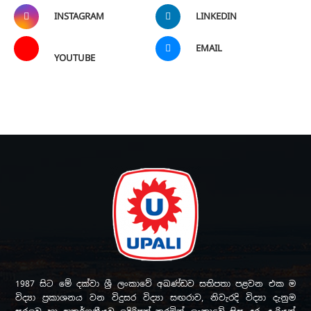
INSTAGRAM
LINKEDIN
EMAIL
YOUTUBE
1987 සිට මේ දක්වා ශ්‍රී ලංකාවේ අඛණ්ඩව සතිපතා පළවන එක ම
විද්‍යා ප්‍රකාශනය වන විදුසර විද්‍යා සඟරාව, නිවැරදි විද්‍යා දැනුම