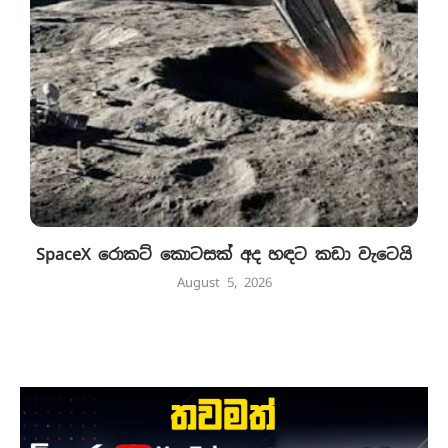
SpaceX රොකට් කොටසක් අද හඳට කඩා වැටෙයි
August 5, 2026