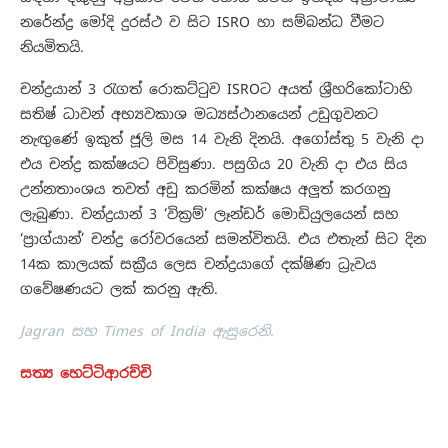
නරේන්ද්‍ර මෝදි දුරස්ථ ව සිට ISRO හා සම්බන්ධ වීමට
නියමිතයි.
චන්ද්‍රයාන් 3 රැගත් රොකට්ටුව ISROට අයත් ශ්‍රීහරිකෝටාහි
සතිෂ් ධාවන් අභ්‍යවකාශ මධ්‍යස්ථානයෙන් උඩුගුවනට
නැඟුණේ ඉකුත් ජූලි මස 14 වැනි දිනයි. අගෝස්තු 5 වැනි දා
එය චන්ද්‍ර කක්ෂයට පිවිසුණා. පසුගිය 20 වැනි දා එය සිය
උන්නතාංශය තවත් අඩු කරමින් කක්ෂය අලුත් කරගනු
ලැබුණා. චන්ද්‍රයාන් 3 ‘වික්‍රම්’ ලෑන්ඩර් මොඩියුලයෙන් සහ
‘ප්‍රාග්යාන්’ චන්ද්‍ර රෝවරයෙන් සමන්විතයි. එය එතැන් සිට දින
14ක කාලයක් සක්‍රීය ලෙස චන්ද්‍රයාගේ දක්ෂිණ ධ්‍රැවය
ගවේෂණයට ලක් කරනු ඇති.
Jagran සහ Times of India ඇසුරෙනි.
සත්‍ය හෙට්ටිආරච්චි