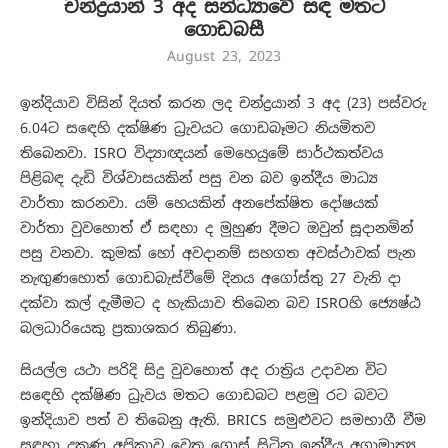
චන්ද්‍රයාන් 3 අද සන්ධ්‍යාවේ සඳ මතට
ගොඩබසී
August 23, 2023
ඉන්දියාව විසින් දියත් කරන ලද චන්ද්‍රයාන් 3 අද (23) පස්වරු
6.04ට සඳෙහි දක්ෂිණ ධ්‍රැවයට ගොඩබෑමට නියමිතව
තිබෙනවා. ISRO විද්‍යාඥයන් මෙහෙයුමේ සාර්ථකත්වය
පිළිබඳ දැඩි විශ්වාසයකින් පසු වන බව ඉන්දීය මාධ්‍ය
වාර්තා කරනවා. යම් හෙයකින් අනපේක්ෂිත දෝෂයක්
වාර්තා වුවහොත් ඒ සඳහා ද මුහුණ දීමට ඔවුන් සූදානමින්
පසු වනවා. කුමක් හෝ අවදානම් සහගත අවස්ථාවක් පැන
නැඟුණහොත් ගොඩබැස්වීමේ දිනය අගෝස්තු 27 වැනි දා
දක්වා කල් දැමීමට ද හැකියාව තිබෙන බව ISROහි ජ්‍යෙෂ්ඨ
බලධාරියෙකු ප්‍රකාශකර තිබුණා.
සියල්ල යථා පරිදි සිදු වුවහොත් අද රාත්‍රිය උදාවන විට
සඳෙහි දක්ෂිණ ධ්‍රැවය මතට ගොඩබට පළමු රට බවට
ඉන්දියාව පත් ව තිබෙනු ඇති. BRICS සමුළුවට සමභාගී වීම
සඳහා දකුණු අප්‍රිකාව වෙත ගොස් සිටින ඉන්දීය අග්‍රාමාත්‍ය