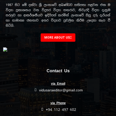
1987 සිට මේ දක්වා ශ්‍රී ලංකාවේ අඛණ්ඩව සතිපතා පළවන එක ම
විද්‍යා ප්‍රකාශනය වන විදුසර විද්‍යා සඟරාව, නිවැරදි විද්‍යා දැනුම
සරලව හා ආකර්ශනීයව ඉදිරිපත් කරමින් ලංකාවේ සිසු දරු දැරියන්
හා සාමාන්‍ය ජනතාව අතර විද්‍යාව ප්‍රචලිත කිරීම උදෙසා කැප වී
සිටියි.
MORE ABOUT US
Contact Us
via Email
vidusaraeditor@gmail.com
via Phone
+94 112 497 602