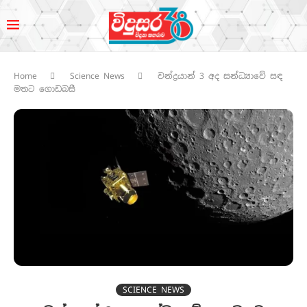
Home
Science News
චන්ද්‍රයාන් 3 අද සන්ධ්‍යාවේ සඳ
මතට ගොඩබසී
SCIENCE NEWS