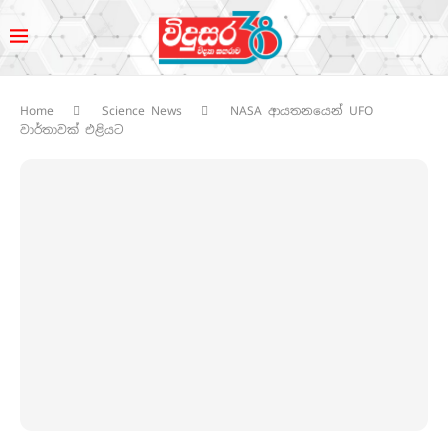
Home
Science News
NASA ආයතනයෙන් UFO
වාර්තාවක් එළියට