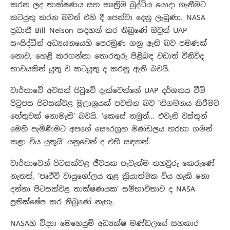
කරන ලද තාක්ෂණය සහ කෘත්‍රිම බුද්ධිය යොදා ගැනීමට
කටයුතු කරන බවත් එහි දී පෙන්වා දෙනු ලැබුණා. NASA
ප්‍රධානී Bill Nelson සඳහන් කර තිබුණේ ඔවුන් UAP
සංසිද්ධීන් අධ්‍යයනයෙහි පෙරමුණ ගනු ඇති බව පමණක්
නොව, හෙළි කරගන්නා තොරතුරු පිළිබඳ වඩාත් විනිවිද
භාවයකින් යුතු ව කටයුතු ද කරනු ඇති බවයි.
වාර්තාවේ අවසන් පිටුවේ දැක්වෙන්නේ UAP දර්ශනය වීම්
පිටුපස පිටසක්වළ මූලාශ්‍රයක් පවතින බව ‘නිගමනය කිරීමට
හේතුවක් නොමැති’ බවයි. ‘කෙසේ නමුත්… එවැනි වස්තූන්
මෙහි පැමිණීමට අපගේ සෞරග්‍රහ මණ්ඩලය හරහා ගමන්
කළා විය යුතුයි’ යනුවෙන් ද එහි සඳහන්.
වාර්තාවෙන් පිටසක්වළ ජීවයක පැවැත්ම තහවුරු කෙරුණේ
නැතත්, ‘පෘථිවි වායුගෝලය තුළ ක්‍රියාත්මක විය හැකි නො
දන්නා පිටසක්වළ තාක්ෂණයක’ සම්භාවිතාව ද NASA
ප්‍රතික්ෂේප කර තිබුණේ නැහැ.
NASAහි විද්‍යා මෙහෙයුම් අධ්‍යක්ෂ මණ්ඩලයේ සහකාර