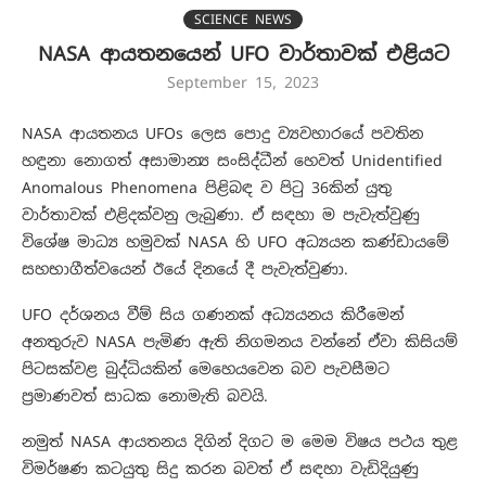
SCIENCE NEWS
NASA ආයතනයෙන් UFO වාර්තාවක් එළියට
September 15, 2023
NASA ආයතනය UFOs ලෙස පොදු ව්‍යවහාරයේ පවතින
හඳුනා නොගත් අසාමාන්‍ය සංසිද්ධීන් හෙවත් Unidentified
Anomalous Phenomena පිළිබඳ ව පිටු 36කින් යුතු
වාර්තාවක් එළිදක්වනු ලැබුණා. ඒ සඳහා ම පැවැත්වුණු
විශේෂ මාධ්‍ය හමුවක් NASA හි UFO අධ්‍යයන කණ්ඩායමේ
සහභාගීත්වයෙන් ඊයේ දිනයේ දී පැවැත්වුණා.
UFO දර්ශනය වීම් සිය ගණනක් අධ්‍යයනය කිරීමෙන්
අනතුරුව NASA පැමිණ ඇති නිගමනය වන්නේ ඒවා කිසියම්
පිටසක්වළ බුද්ධියකින් මෙහෙයවෙන බව පැවසීමට
ප්‍රමාණවත් සාධක නොමැති බවයි.
නමුත් NASA ආයතනය දිගින් දිගට ම මෙම විෂය පථය තුළ
විමර්ෂණ කටයුතු සිදු කරන බවත් ඒ සඳහා වැඩිදියුණු