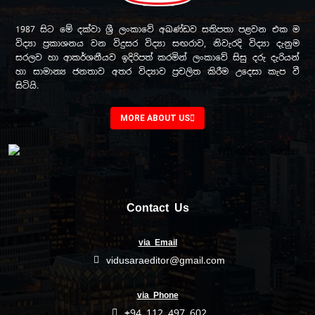
1987 සිට මේ දක්වා ශ්‍රී ලංකාවේ අඛණ්ඩව සතිපතා පළවන එක ම
විද්‍යා ප්‍රකාශනය වන විදුසර විද්‍යා සඟරාව, නිවැරදි විද්‍යා දැනුම
සරලව හා ආකර්ශනීයව ඉදිරිපත් කරමින් ලංකාවේ සිසු දරු දැරියන්
හා සාමාන්‍ය ජනතාව අතර විද්‍යාව ප්‍රචලිත කිරීම උදෙසා කැප වී
සිටියි.
MORE ABOUT US
Contact Us
via Email
vidusaraeditor@gmail.com
via Phone
+94 112 497 602