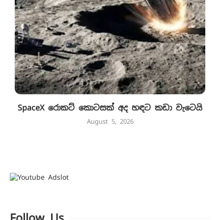
SpaceX රොකට් කොටසක් අද හඳට කඩා වැටෙයි
August 5, 2026
Follow Us