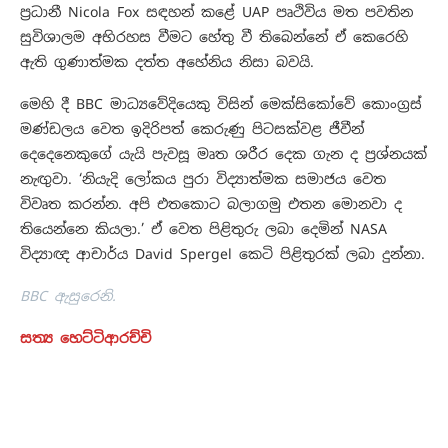
ප්‍රධානී Nicola Fox සඳහන් කළේ UAP පෘථිවිය මත පවතින
සුවිශාලම අභිරහස වීමට හේතු වී තිබෙන්නේ ඒ කෙරෙහි
ඇති ගුණාත්මක දත්ත අහේනිය නිසා බවයි.
මෙහි දී BBC මාධ්‍යවේදියෙකු විසින් මෙක්සිකෝවේ කොංග්‍රස්
මණ්ඩලය වෙත ඉදිරිපත් කෙරුණු පිටසක්වළ ජීවීන්
දෙදෙනෙකුගේ යැයි පැවසූ මෘත ශරීර දෙක ගැන ද ප්‍රශ්නයක්
නැඟුවා. ‘නියැදි ලෝකය පුරා විද්‍යාත්මක සමාජය වෙත
විවෘත කරන්න. අපි එතකොට බලාගමු එතන මොනවා ද
තියෙන්නෙ කියලා.’ ඒ වෙත පිළිතුරු ලබා දෙමින් NASA
විද්‍යාඥ ආචාර්ය David Spergel කෙටි පිළිතුරක් ලබා දුන්නා.
BBC ඇසුරෙනි.
සත්‍ය හෙට්ටිආරච්චි