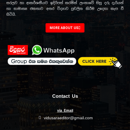
සරලව හා ආකර්ශනීයව ඉදිරිපත් කරමින් ලංකාවේ සිසු දරු දැරියන්
හා සාමාන්‍ය ජනතාව අතර විද්‍යාව ප්‍රචලිත කිරීම උදෙසා කැප වී
සිටියි.
MORE ABOUT US
Contact Us
via Email
vidusaraeditor@gmail.com