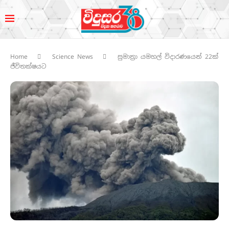
Home
Science News
සුමාත්‍රා යමහල් විදාරණයෙන් 22ක්
ජීවිතක්ෂයට