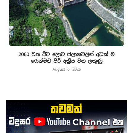
2060 වන විට ලොව ජලාශවලින් අඩක් ම
රොන්මඩ පිරී අක්‍රිය වන ලකුණු
August 6, 2026