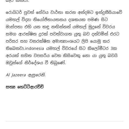
බැට කනවා.
රොයිටර් පුවත් සේවය වාර්තා කරන අන්දමට ඉන්දුනීසියාවේ
යමහල් විද්‍යා නියෝජිතායතනය දශකයක පමණ සිට
මාස්පතා එහි යන කඳු නඟින්නන් යමහල් මුදුනේ විවරය
සමග ආරක්ෂිත දුරක් පවත්වාගත යුතු බව දන්වමින් එරට
පරිසර සහ වනරක්ෂිත අමාත්‍යාංශයට ලිපි යොමු කර
තිබෙනවා.indonesia යමහල් විවරයේ සිට කිලෝමීටර 3ක
අරයක් සහිත වපසරිය වෙත කිසිවෙකු නො යා යුතු බවයි
ඔවුන්ගේ නිර්දේශය වී තිබුණේ.
Al Jazeera ඇසුරෙනි.
සත්‍ය හෙට්ටිආරච්චි