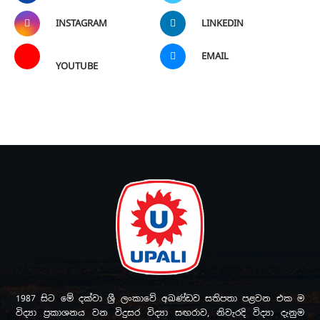
INSTAGRAM
LINKEDIN
EMAIL
YOUTUBE
1987 සිට මේ දක්වා ශ්‍රී ලංකාවේ අඛණ්ඩව සතිපතා පළවන එක ම
විද්‍යා ප්‍රකාශනය වන විදුසර විද්‍යා සඟරාව, නිවැරදි විද්‍යා දැනුම