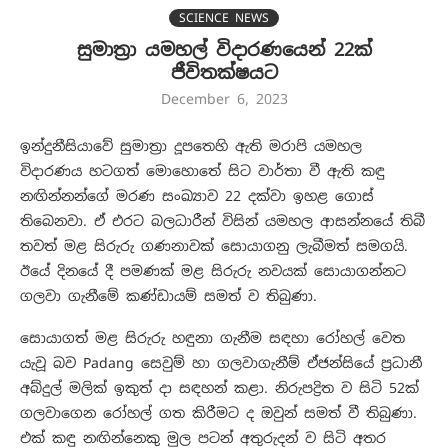
SCIENCE NEWS
සුමාත්‍රා යමහල් විදාරණයෙන් 22ක්
ජීවිතක්ෂයට
December 6, 2023
ඉන්දුනීසියාවේ සුමාත්‍රා දූපතෙහි ඇති මරාපි යමහල
විදාරණය හටගත් මොහොතේ සිට වාර්තා වී ඇති කඳු
නඟින්නන්ගේ මරණ සංඛ්‍යාව 22 දක්වා ඉහළ ගොස්
තිබෙනවා. ඒ එරට බලධාරීන් විසින් යමහල ආසන්නයේ තිබී
තවත් මළ සිරුරු ගණනාවක් සොයාගනු ලැබීමත් සමගයි.
ඊයේ දිනයේ දී පමණක් මළ සිරුරු නවයක් සොයාගන්නට
ගලවා ගැනීමේ කණ්ඩායම් සමත් ව තිබුණා.
සොයාගත් මළ සිරුරු හඳුනා ගැනීම සඳහා රෝහල් වෙත
යැවූ බව Padang සෙවුම් හා ගලවාගැනීම් ඒජන්සියේ ප්‍රධානී
අබ්දුල් මලික් ඉකුත් දා සඳහන් කළා. නිරුපද්‍රිත ව සිටි 52ක්
ගලවාගෙන රෝහල් ගත කිරීමට ද ඔවුන් සමත් වී තිබුණා.
එක් කඳු නඟින්නෙකු මුල පටන් අතුරුදන් ව සිටි අතර