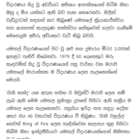
විදාරණය සිදු වූ අඩවියට අතිශය ආසන්නයෙන් සිටීම නිසා
ඔහු ද මිය යන්නට ඇති බව සැක කෙරෙනවා. මලික්
වැඩිදුරටත් සඳහන් කර තිබු‌ණේ යමහලේ ක්‍රියාකාරීත්වය
සහ අයහපත් කාලගුණ තත්ත්වය හේතුවෙන් ගලවා ගැනීමේ
මෙහෙයුම අසීරු අඩියකට වැටී තිබූ බවයි.
යමහල් විදාරණයෙන් පිට වූ අළු සහ දුමාරය මීටර 3,000ක්
ඉහළට පැතිරී තිබෙනවා. 1979 දී 60 දෙනෙකුට මරු
කැඳවමින් සිදු වූ විදාරණයෙන් පසු වාර්තා වන මරාපි
යමහලේ මාරාන්තක ම විදාරණය ලෙස සැලකෙන්නේ
මෙයයි.
‘ගිනි කන්ද’ යන අරුත සහිත ව මවුන්ට් මරාපි ලෙස නම්
ලැබ ඇති මෙම යමහල සුමාත්‍රා දූපතේ පිහිටා ඇති සක්‍රීය ම
යමහල ලෙස සැලකෙනවා. පසුගිය ඉරිදා සහ සඳුදා දෙදින
අතර එය 46 වතාවක් විදාරණය වී තිබුණා. ‘ගිනි වළල්ල’
හෙවත් Ring of Fire ලෙස හැඳින්වෙන කලාපය තුළ පිහිටා
තිබීම නිසා ඉන්දුනීසියාව යමහල් විදාරණයන්ගෙන් නිතිපතා