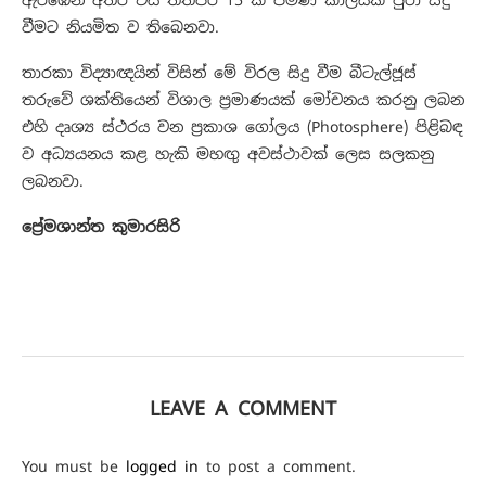
වීමට නියමිත ව තිබෙනවා.
තාරකා විද්‍යාඥයින් විසින් මේ විරල සිදු වීම බීටැල්ජූස්
තරුවේ ශක්තියෙන් විශාල ප්‍රමාණයක් මෝචනය කරනු ලබන
එහි දෘශ්‍ය ස්ථරය වන ප්‍රකාශ ගෝලය (Photosphere) පිළිබඳ
ව අධ්‍යයනය කළ හැකි මහඟු අවස්ථාවක් ලෙස සලකනු
ලබනවා.
ප්‍රේමශාන්ත කුමාරසිරි
LEAVE A COMMENT
You must be
logged in
to post a comment.