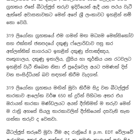
ග්‍රහකය එසේ බීටල්ජූස් තරුව ඉදිරියෙන් ඇදී යන පථය වැටී
ඇත්තේ අවාසනාවකට මෙන් අපේ ශ්‍රී ලංකාවට ඉහළින් නම්
නො වෙයි.
319 ලියෝනා ග්‍රහකයේ එම ගමන් මඟ මධ්‍යම මෙක්සිකෝව
සහ එක්සත් ජනපදයේ දකුණු ෆ්ලොරිඩාව පසු කර
අත්ලන්තික් සාගරයට ඉහළින් දකුණු ස්පාඤ්ඤය,
පෘතුගාලය, දකුණු ඉතාලිය, ග්‍රීසිය හා තූර්කිය යන රටවලට
ඉහළින් වැටී තිබෙන නිසා ඒ ප්‍රදේශවල අයට පමණක් දිස්
වන සංසිද්ධියක් බව සඳහන් කිරීම වැදගත්.
319 ලියෝනා ග්‍රහකය මඟින් මුවා කිරීම සිදු වන බීටල්ජූස්
තාරකාව ආලෝක වර්ෂ 650 ක් දුරින් පිහිටන අතර එය
ඔරායන් තාරකා මණ්ඩලයට අයත් දීප්තිමත් ම තරුව මෙන්
ම රාත්‍රි අහසේ සියලු තාරකාවලින් දීප්තියෙන් දසවැනි තැන
ගන්නා තරුව ද වෙනවා.
බීටල්ජූස් තරුවේ මුවා වීම අද රාත්‍රියේ 8 p.m. EDT වේලාවේ
ඇරඹෙන අතර එය තත්පර 15 ක පමණ කාලයක් පුරා සිදු