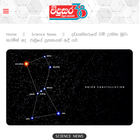
Home
Science News
දඩයක්කරුගේ වම් උරහිස මුවා
කරමින් අද රාත්‍රියේ ග්‍රහකයක් ඇදී යයි
SCIENCE NEWS