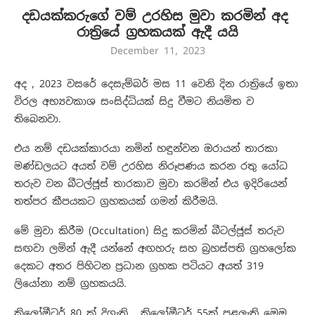
දඩයක්කරුගේ වම් උරහිස මුවා කරමින් අද
රාත්‍රියේ ග්‍රහකයක් ඇදී යයි
December 11, 2023
අද , 2023 වසරේ දෙසැම්බර් මස 11 වෙනි දින රාත්‍රියේ ඉතා
විරල අභ්‍යවකාශ සංසිද්ධියක් සිදු වීමට නියමිත ව
තිබෙනවා.
එය නම් දඩයක්කාරයා නමින් හඳුන්වන ඔරායන් තාරකා
මණ්ඩලයට අයත් වම් උරහිස නිරූපණය කරන රතු යෝධ
තරුව වන බීටල්ජූස් තාරකාව මුවා කරමින් එය ඉදිරියෙන්
තත්පර කීපයකට ග්‍රහකයක් ගමන් කිරීමයි.
මේ මුවා කිරීම (Occultation) සිදු කරමින් බීටල්ජූස් තරුව
සඟවා ලමින් ඇදී යන්නේ අඟහරු සහ බ්‍රහස්පති ග්‍රහලෝක
දෙකට අතර පිහිටන ප්‍රධාන ග්‍රහක පටියට අයත් 319
ලියෝනා නම් ග්‍රහකයයි.
කිලෝමීටර් 80 ක් දිගැති , කිලෝමීටර් 55ක් පළලැති මෙම