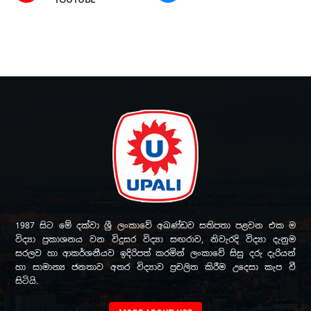
1987 සිට මේ දක්වා ශ්‍රී ලංකාවේ අඛණ්ඩව සතිපතා පළවන එක ම
විද්‍යා ප්‍රකාශනය වන විදුසර විද්‍යා සඟරාව, නිවැරදි විද්‍යා දැනුම
සරලව හා ආකර්ශනීයව ඉදිරිපත් කරමින් ලංකාවේ සිසු දරු දැරියන්
හා සාමාන්‍ය ජනතාව අතර විද්‍යාව ප්‍රචලිත කිරීම උදෙසා කැප වී
සිටියි.