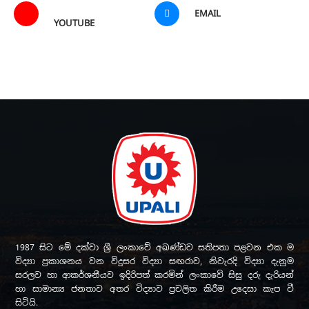
EMAIL
YOUTUBE
1987 සිට මේ දක්වා ශ්‍රී ලංකාවේ අඛණ්ඩව සතිපතා පළවන එක ම
විද්‍යා ප්‍රකාශනය වන විදුසර විද්‍යා සඟරාව, නිවැරදි විද්‍යා දැනුම
සරලව හා ආකර්ශනීයව ඉදිරිපත් කරමින් ලංකාවේ සිසු දරු දැරියන්
හා සාමාන්‍ය ජනතාව අතර විද්‍යාව ප්‍රචලිත කිරීම උදෙසා කැප වී
සිටියි.