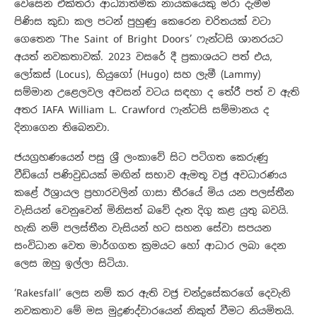
වෙසෙන එක්තරා ආධ්‍යාත්මික නායකයෙකු මරා දැමීම
පිණිස කුඩා කල පටන් පුහුණු කෙරෙන චරිතයක් වටා
ගෙතෙන ‘The Saint of Bright Doors’ ෆැන්ටසි ශානරයට
අයත් නවකතාවක්. 2023 වසරේ දී ප්‍රකාශයට පත් එය,
ලෝකස් (Locus), හියුගෝ (Hugo) සහ ලැමී (Lammy)
ස‌ම්මාන උළෙලවල අවසන් වටය සඳහා ද තේරී පත් ව ඇති
අතර IAFA William L. Crawford ෆැන්ටසි සම්මානය ද
දිනාගෙන තිබෙනවා.
ජයග්‍රහණයෙන් පසු ශ්‍රී ලංකාවේ සිට පටිගත කෙරුණු
වීඩියෝ පණිවුඩයක් මඟින් සභාව ඇමතූ වජ්‍ර අවධාරණය
කළේ ඊශ්‍රායල ප්‍රහාරවලින් ගාසා තීරයේ මිය යන පලස්තීන
වැසියන් වෙනුවෙන් මිනිසත් බවේ දෑත දිගු කළ යුතු බවයි.
හැකි නම් පලස්තීන වැසියන් හට සහන සේවා සපයන
සංවිධාන වෙත මාර්ගගත ක්‍රමයට හෝ ආධාර ලබා දෙන
ලෙස ඔහු ඉල්ලා සිටියා.
‘Rakesfall’ ලෙස නම් කර ඇති වජ්‍ර චන්ද්‍රසේකරගේ දෙවැනි
නවකතාව මේ මස මුද්‍රණද්වාරයෙන් නිකුත් වීමට නියමිතයි.