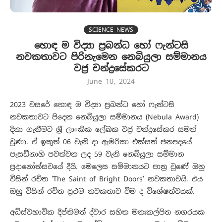
SCIENCE NEWS
හොඳ ම විද්‍යා ප්‍රබන්ධ හෝ ෆැන්ටසි
නවකතාවට පිරිනැමෙන නෙබියුලා සම්මානය
වජ්‍ර චන්ද්‍රසේකරට
June 10, 2024
2023 වසරේ හොඳ ම විද්‍යා ප්‍රබන්ධ හෝ ෆැන්ටසි
නවකතාවට පිදෙන නෙබියුලා සම්මානය (Nebula Award)
දිනා ගැනීමට ශ්‍රී ලාංකික ලේඛක වජ්‍ර චන්ද්‍රසේකර සමත්
වුණා. ඒ ඉකුත් 06 වැනි දා ඇමරිකා එක්සත් ජනපදයේ
පැසඩීනාහි පවත්වන ලද 59 වැනි නෙබියුලා සම්මාන
ප්‍රදානෝත්සවයේ දීයි. මෙලෙස සම්මානයට පාත්‍ර වූණේ ඔහු
විසින් රචිත ‘The Saint of Bright Doors’ නවකතාවයි. එය
ඔහු විසින් රචිත ප්‍රථම නවකතාව වීම ද විශේෂත්වයක්.
අධිස්වභාවික දීප්තිමත් ද්වාර සහිත මනඃකල්පිත නගරයක