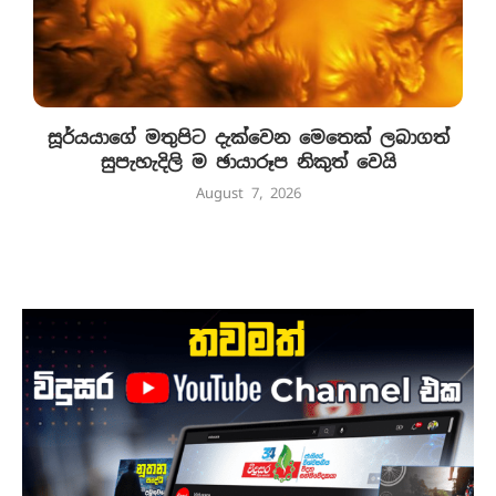
සූර්යයාගේ මතුපිට දැක්වෙන මෙතෙක් ලබාගත්
සුපැහැදිලි ම ඡායාරූප නිකුත් වෙයි
August 7, 2026