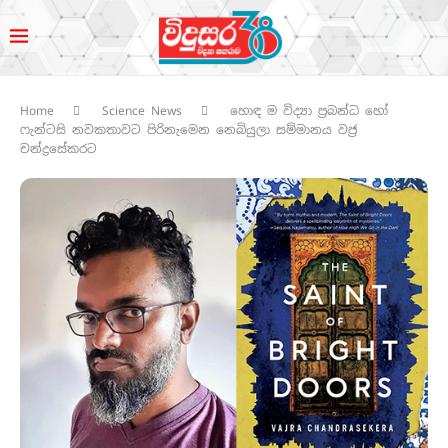
Home
Science News
හොඳ ම විද්‍යා ප්‍රබන්ධ හෝ
ෆැන්ටසි නවකතාවට පිරිනැමෙන නෙබියුලා සම්මානය වජ්‍ර
චන්ද්‍රසේකරට