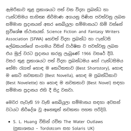
ඇමරිකාව තුළ ප්‍රකාශයට පත් වන විද්‍යා ප්‍රබන්ධ හා
ෆැන්ටසිමය සාහිත්‍ය නිර්මාණ අගයනු පිණිස පවත්වනු ලබන
සම්මාන ප්‍රදානයන් අතර නෙබියුලා සම්මානයට හිමි වන්නේ
සුවිශේෂ ස්ථානයක්. Science Fiction and Fantasy Writers
Association (SFWA) හෙවත් විද්‍යා ප්‍රබන්ධ හා ෆැන්ටසි
ලේඛකයන්ගේ සංගමය විසින් වාර්ෂික ව පවත්වනු ලබන
එය මුල් වරට ප්‍රදානය කරනු ලැබුණේ 1966 වසරේ දීයි.
වසර තුළ ප්‍රකාශයට පත් විද්‍යා ප්‍රබන්ධමය හෝ ෆැන්ටසිමය
තේමා රැගත් හොඳ ම කෙටිකතාව (Best Shortstory), හොඳ
ම කෙටි නවකතාව (Best Novella), හොඳ ම ප්‍රබන්ධිකාව
(Best Novelette) හා හොඳ ම නවකතාව (Best Novel) සඳහා
සම්මාන ප්‍රදානය එහි දී සිදු වනවා.
මෙවර පැවැති 59 වැනි නෙබියුලා සම්මානය සඳහා අවසන්
වටයට නිර්දේශ වූ අනෙකුත් නවකතා පහත පරිදියි.
S. L. Huang විසින් රචිත The Water Outlaws
(ප්‍රකාශනය – Tordotcom සහ Solaris UK)