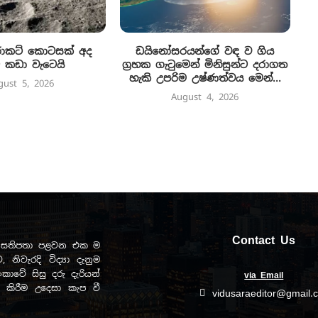
රොකට් කොටසක් අද
ඩයිනෝසරයන්ගේ වඳ ව ගිය
 කඩා වැටෙයි
ග්‍රහක ගැටුමෙන් මිනිසුන්ට දරාගත
හැකි උපරිම උෂ්ණත්වය මෙන්...
gust 5, 2026
August 4, 2026
Contact Us
ඩව සතිපතා පළවන එක ම
, නිවැරදි විද්‍යා දැනුම
ාවේ සිසු දරු දැරියන්
via Email
ිත කිරීම උදෙසා කැප වී
vidusaraeditor@gmail.