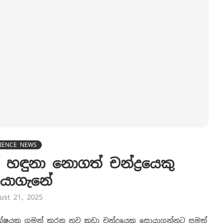
IENCE NEWS
හඳුනා නොගත් චන්ද්‍රයෙකු
යාගැනේ
ust 21, 2025
කක්ෂයක ගමන් කරන නව කුඩා චන්ද්‍රයෙකු සොයාගන්නට සමත්