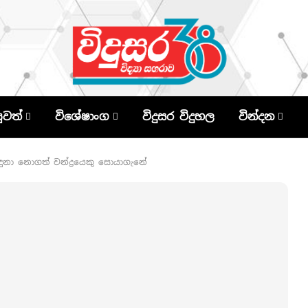
පුවත්
විශේෂාංග
විදුසර විදුහල
වින්දන
ුනා නොගත් චන්ද්‍රයෙකු සොයාගැනේ