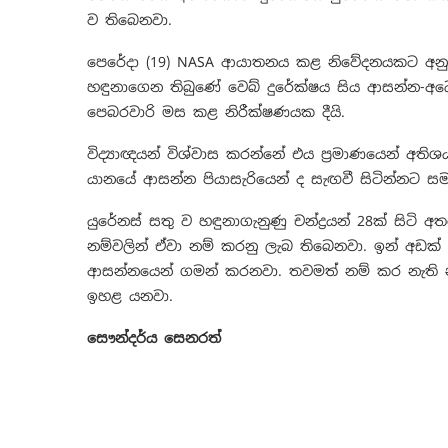
ව තිබෙනවා.
පෙරේදා (19) NASA ආයාතනය කළ නිවේදනයකට අනුව ම
හඳුනාගෙන තිබුණේ වෙබ් දුරේක්ෂය සිය ආසන්න-අධෝ
පෙබරවාරි මස කළ නිරීක්ෂණයක දීයි.
විද්‍යාඥයන් විශ්වාස කරන්නේ එය ප්‍රමාණයෙන් අති
යානයේ ආසන්න පියාසැරියෙන් ද සැඟවී සිටින්නට සමත
යුරේනස් සතු ව හඳුනාගැනුණු චන්ද්‍රයන් 28ක් සිටි 
නම්වලින් ඒවා නම් කරනු ලැබ තිබෙනවා. ඉන් අඩක්
ආසන්නයෙන් ගමන් කරනවා. තවමත් නම් කර නැති නව ච
ඉහළ යනවා.
සෞන්දර්ය සෙනරත්