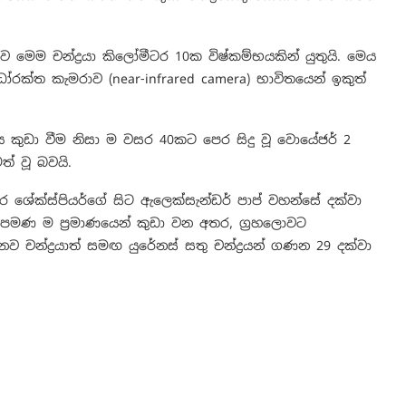
ෙම චන්ද්‍රයා කිලෝමීටර 10ක විෂ්කම්භයකින් යුතුයි. මෙය
රක්ත කැමරාව (near-infrared camera) භාවිතයෙන් ඉකුත්
ශය කුඩා වීම නිසා ම වසර 40කට පෙර සිදු වූ වොයේජර් 2
් වූ බවයි.
අතර ශේක්ස්පියර්ගේ සිට ඇලෙක්සැන්ඩර් පාප් වහන්සේ දක්වා
 පමණ ම ප්‍රමාණයෙන් කුඩා වන අතර, ග්‍රහලොවට
න්ද්‍රයාත් සමඟ යුරේනස් සතු චන්ද්‍රයන් ගණන 29 දක්වා