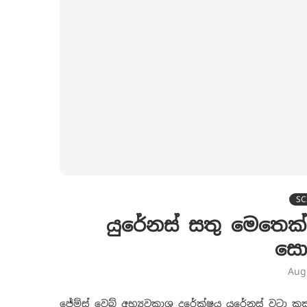
SC
යුරේනස් සතු මෙතෙක් 
සො
Aug
ජේම්ස් වෙබ් අභ්‍යවකාශ දුරේක්ෂය යුරේනස් වටා 