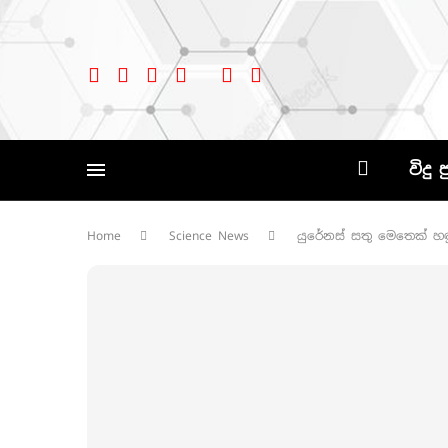
විදු 
Home
Science News
යුරේනස් සතු මෙතෙක් හඳ