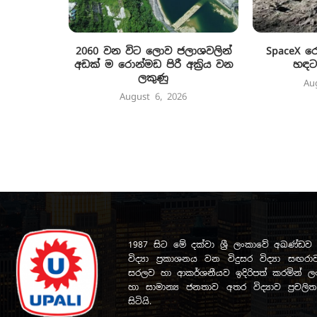
2060 වන විට ලොව ජලාශවලින්
SpaceX 
අඩක් ම රොන්මඩ පිරී අක්‍රිය වන
හඳට
ලකුණු
Au
August 6, 2026
1987 සිට මේ දක්වා ශ්‍රී ලංකාවේ අඛණ්
විද්‍යා ප්‍රකාශනය වන විදුසර විද්‍යා සඟරාව
සරලව හා ආකර්ශනීයව ඉදිරිපත් කරමින් ලංක
හා සාමාන්‍ය ජනතාව අතර විද්‍යාව ප්‍රචල
සිටියි.