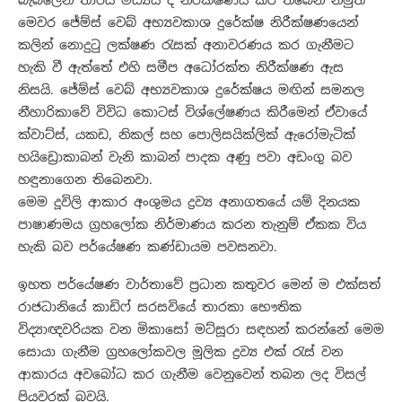
බැබලෙන තාරීය මධ්‍යය ද නිරීක්ෂණය කර තිබෙන නමුත්
මෙවර ජේම්ස් වෙබ් අභ්‍යවකාශ දුරේක්ෂ නිරීක්ෂණයෙන්
කලින් නොදුටු ලක්ෂණ රැසක් අනාවරණය කර ගැනීමට
හැකි වී ඇත්තේ එහි සමීප අධෝරක්ත නිරීක්ෂණ ඇස
නිසයි. ජේම්ස් වෙබ් අභ්‍යවකාශ දුරේක්ෂය මඟින් සමනල
නීහාරිකාවේ විවිධ කොටස් විශ්ලේෂණය කිරීමෙන් ඒවායේ
ක්වාට්ස්, යකඩ, නිකල් සහ පොලිසයික්ලික් ඇරෝමැටික්
හයිඩ්‍රොකාබන් වැනි කාබන් පාදක අණු පවා අඩංගු බව
හඳුනාගෙන තිබෙනවා.
මෙම දූවිලි ආකාර අංශුමය ද්‍රව්‍ය අනාගතයේ යම් දිනයක
පාෂාණමය ග්‍රහලෝක නිර්මාණය කරන තැනුම් ඒකක විය
හැකි බව පර්යේෂණ කණ්ඩායම පවසනවා.
ඉහත පර්යේෂණ වාර්තාවේ ප්‍රධාන කතුවර මෙන් ම එක්සත්
රාජධානියේ කාඩිෆ් සරසවියේ තාරකා භෞතික
විද්‍යාඥවරියක වන මිකාසෝ මට්සූරා සඳහන් කරන්නේ මෙම
සොයා ගැනීම ග්‍රහලෝකවල මූලික ද්‍රව්‍ය එක්‍ රැස් වන
ආකාරය අවබෝධ කර ගැනීම වෙනුවෙන් තබන ලද විසල්
පියවරක් බවයි.