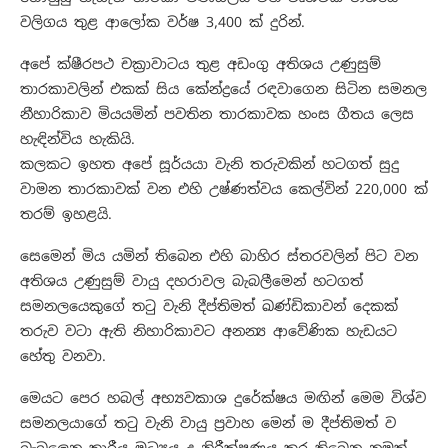
වලිගය තුළ ආලෝක වර්ෂ 3,400 ක් දුරින්.
අපේ ක්ෂීරපථ චක්‍රාවාටය තුළ අඩංගු අතිශය උණුසුම්
තාරකාවලින් එකක් සිය කේන්ද්‍රයේ රඳවාගෙන සිටින සමනල
නීහාරිකාව මියයමින් පවතින තාරකාවක හංස ගීතය ලෙස
හැඳින්විය හැකියි.
කලකට ඉහත අපේ සූර්යයා වැනි තරුවකින් හටගත් සුදු
වාමන තාරකාවක් වන එහි උෂ්ණත්වය කෙල්වින් 220,000 ක්
තරම් ඉහළයි.
සෙමෙන් මිය යමින් තිබෙන එහි බාහිර ස්තරවලින් පිට වන
අතිශය උණුසුම් වායු දහරාවල බැබලීමෙන් හටගත්
සමනලයෙකුගේ තටු වැනි දීප්තිමත් ඛණ්ඩිකාවන් දෙකක්
තරුව වටා ඇති නිහාරිකාවට අනන්‍ය ආවේණික හැඩයට
හේතු වනවා.
මෙයට පෙර හබල් අභ්‍යවකාශ දුරේක්ෂය මඟින් මෙම විශ්ව
සමනලයාගේ තටු වැනි වායු ප්‍රවාහ මෙන් ම දීප්තිමත් ව