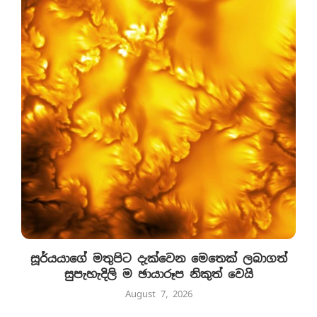
සූර්යයාගේ මතුපිට දැක්වෙන මෙතෙක් ලබාගත්
සුපැහැදිලි ම ඡායාරූප නිකුත් වෙයි
August 7, 2026