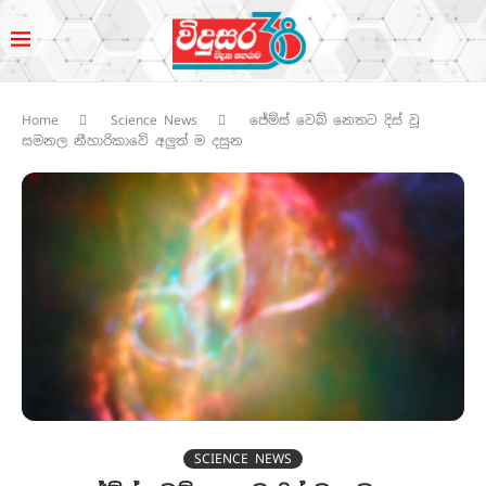
Home
Science News
ජේම්ස් වෙබ් නෙතට දිස් වූ
සමනල නීහාරිකාවේ අලුත් ම දසුන
SCIENCE NEWS