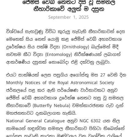
ජේම්ස් වෙබ් නෙතට දිස් වූ සමනල
නීහාරිකාවේ අලුත් ම දසුන
September 1, 2025
විශ්වයේ සැඟවුණු විවිධ කුරුලු හැඩැති නීහාරිකාවන් දෙස
මෙතෙක් සිය නෙත් යොමු කළ ජේම්ස් වෙබ් අභ්‍යවකාශ
දුරේක්ෂය සිය පක්ෂි විද්‍යා (Ornithology) බැල්මෙන් මිදී
නවතම කීට විද්‍යා (Entomology) නිරීක්ෂණයක් ලබාගත්
ආකර්ෂණීය දසුනක් නොබෝදා එළි දක්වනු ලැබුවා.
එයට සාක්ෂියක් ලෙස පසුගිය අගෝස්තු මස 27 වෙනි දින
Monthly Notices of the Royal Astronomical Society
ජර්නලයේ පළ කර ඇති පර්යේෂණ වාර්තාවකට අනුව
ජේම්ස් වෙබ් අභ්‍යවකාශ දුරේක්ෂ නෙතට හසු වූ සමනල
නීහාරිකාවේ (Butterfly Nebula) චමත්කාරජනක රුව දැන්
මහජනතාවට දැකබලාගත හැකියි.
National General Catalogue අනුව NGC 6302 යන නිල
නාමයෙන් හඳුන්වන සමනල නීහාරිකාව පිහිටා තිබෙන්නේ
ගෝනුසු හැඩැති තාරකා මණ්ඩලය වන වෘශ්චික රාශියේ