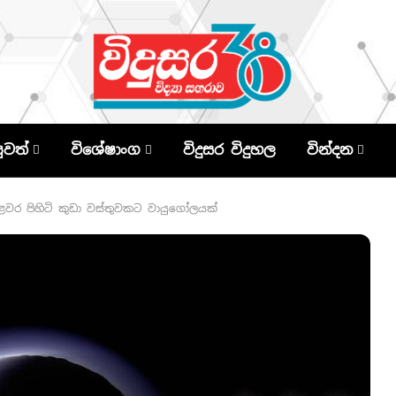
පුවත්
විශේෂාංග
විදුසර විදුහල
වින්දන
වර පිහිටි කුඩා වස්තුවකට වායුගෝලයක්