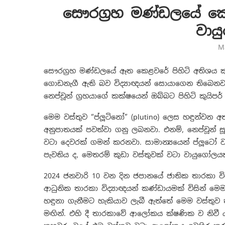
සෞරග්‍රහ මණ්ඩලයේ කෙ
වාය
M
සෞරග්‍රහ මණ්ඩලයේ ඈත කෙළවරේ පිහිටි අතිශය ක
ගොඩනැගී ඇති බව විද්‍යාඥයන් සොයාගෙන තිබෙනවා.
නෙප්චූන් ග්‍රහයාගේ කක්ෂයෙන් ඔබ්බට පිහිටි කුයිපර්
මෙම වස්තුව “ප්ලූටිනෝ” (plutino) ලෙස හඳුන්වන අ
අනුපාතයක් පවත්වා ගනු ලබනවා. එනම්, නෙප්චූන් ස
වටා දෙවරක් ගමන් කරනවා. සාමාන්‍යයෙන් ප්ලූටෝ ව
පැවතිය ද, මෙතරම් කුඩා වස්තුවක් වටා වායුගෝලයක
2024 ජනවාරි 10 වන දින ජපානයේ ජාතික තාරකා විද
ආධුනික තාරකා විද්‍යාඥයන් කණ්ඩායමක් විසින් ම
හඳුනා ගැනීමට හැකියාව ලැබී ඇත්තේ මෙම වස්තුව
මඟින්. එහි දී තාරකාවේ ආලෝකය ක්ෂණික ව නිවී යන