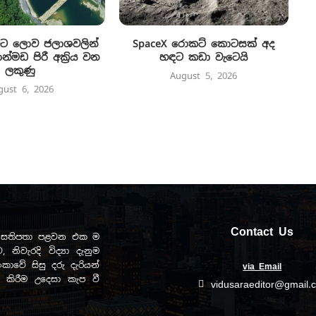
ිට ලොව ජලාශවලින්
SpaceX රොකට් කොටසක් අද
්මඩ පිරී අක්‍රිය වන
හඳට කඩා වැටෙයි
ලකුණු
August 5, 2026
gust 6, 2026
Contact Us
ඩව සතිපතා පළවන එක ම
, නිවැරදි විද්‍යා දැනුම
ාවේ සිසු දරු දැරියන්
via Email
ිත කිරීම උදෙසා කැප වී
vidusaraeditor@gmail.