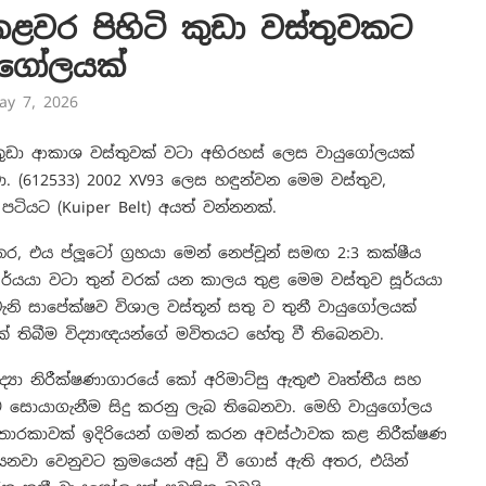
ළවර පිහිටි කුඩා වස්තුවකට
ුගෝලයක්
ay 7, 2026
ුඩා ආකාශ වස්තුවක් වටා අභිරහස් ලෙස වායුගෝලයක්
 (612533) 2002 XV93 ලෙස හඳුන්වන මෙම වස්තුව,
 පටියට (Kuiper Belt) අයත් වන්නනක්.
තර, එය ප්ලූටෝ ග්‍රහයා මෙන් නෙප්චූන් සමඟ 2:3 කක්ෂීය
ූර්යයා වටා තුන් වරක් යන කාලය තුළ මෙම වස්තුව සූර්යයා
ැනි සාපේක්ෂව විශාල වස්තූන් සතු ව තුනී වායුගෝලයක්
් තිබීම විද්‍යාඥයන්ගේ මවිතයට හේතු වී තිබෙනවා.
්‍යා නිරීක්ෂණාගාරයේ කෝ අරිමාට්සු ඇතුළු වෘත්තීය සහ
ෙම සොයාගැනීම සිදු කරනු ලැබ තිබෙනවා. මෙහි වායුගෝලය
 තාරකාවක් ඉදිරියෙන් ගමන් කරන අවස්ථාවක කළ නිරීක්ෂණ
වා වෙනුවට ක්‍රමයෙන් අඩු වී ගොස් ඇති අතර, එයින්