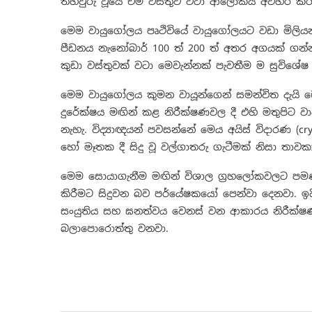
තහවුරු වූයේ එම වස්තුව වටා ආලෝකය අවහිර කරන
මෙම වායුගෝලය පෘථිවියේ වායුගෝලයට වඩා මිලියන 5
පීඩනය නැනෝබාර් 100 ත් 200 ත් අතර අගයක් ගන්
කුඩා වස්තුවක් වටා මෙවැන්නක් පැවතීම ම සුවිශේ
මෙම වායුගෝලය කුමන වායූන්ගෙන් සමන්විත දැයි ම
දුරේක්ෂය මඟින් කළ නිරීක්ෂණවල දී එහි මතුපිට වාය
නැහැ. විද්‍යාඥයන් පවසන්නේ මෙය අයිස් විදාරණ (cry
හෝ මෑතක දී සිදු වූ වල්ගාතරු ගැටීමක් නිසා තාවක
මෙම සොයාගැනීම මඟින් විශාල ග්‍රහලෝකවලට පමණක
කිරීමට සිදුවන බව පර්යේෂකයෝ පෙන්වා දෙනවා. ඉදි
සංයුතිය සහ ඝනත්වය වෙනස් වන ආකාරය නිරීක්ෂණය
බලාපොරොත්තු වනවා.