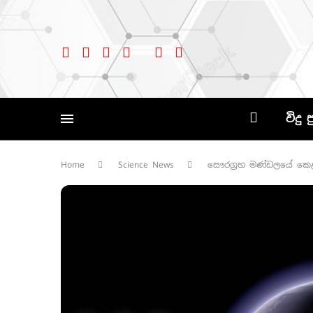
විදු 
Home
Science News
සෞරග්‍රහ මණ්ඩලයේ කෙළ