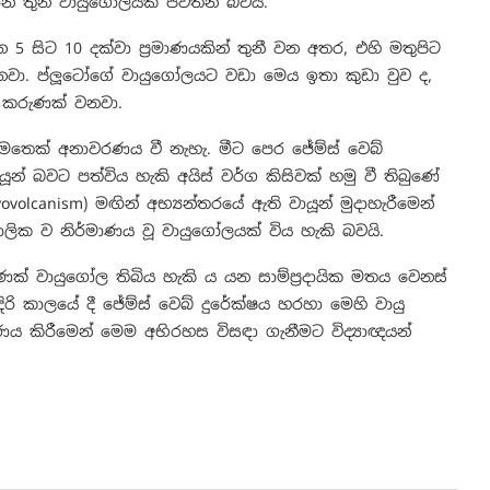
 තුනී වායුගෝලයක් පවතින බවයි.
 සිට 10 දක්වා ප්‍රමාණයකින් තුනී වන අතර, එහි මතුපිට
නවා. ප්ලූටෝගේ වායුගෝලයට වඩා මෙය ඉතා කුඩා වුව ද,
ෂ කරුණක් වනවා.
ෙතෙක් අනාවරණය වී නැහැ. මීට පෙර ජේම්ස් වෙබ්
ූන් බවට පත්විය හැකි අයිස් වර්ග කිසිවක් හමු වී තිබුණේ
ovolcanism) මඟින් අභ්‍යන්තරයේ ඇති වායූන් මුදාහැරීමෙන්
ාලික ව නිර්මාණය වූ වායුගෝලයක් විය හැකි බවයි.
් වායුගෝල තිබිය හැකි ය යන සාම්ප්‍රදායික මතය වෙනස්
රි කාලයේ දී ජේම්ස් වෙබ් දුරේක්ෂය හරහා මෙහි වායු
 කිරීමෙන් මෙම අභිරහස විසඳා ගැනීමට විද්‍යාඥයන්