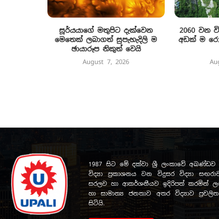
සූර්යයාගේ මතුපිට දැක්වෙන
2060 වන ව
මෙතෙක් ලබාගත් සුපැහැදිලි ම
අඩක් ම රොන
ඡායාරූප නිකුත් වෙයි
August 7, 2026
Au
1987 සිට මේ දක්වා ශ්‍රී ලංකාවේ අඛණ්
විද්‍යා ප්‍රකාශනය වන විදුසර විද්‍යා සඟරාව
සරලව හා ආකර්ශනීයව ඉදිරිපත් කරමින් ලංක
හා සාමාන්‍ය ජනතාව අතර විද්‍යාව ප්‍රචල
සිටියි.