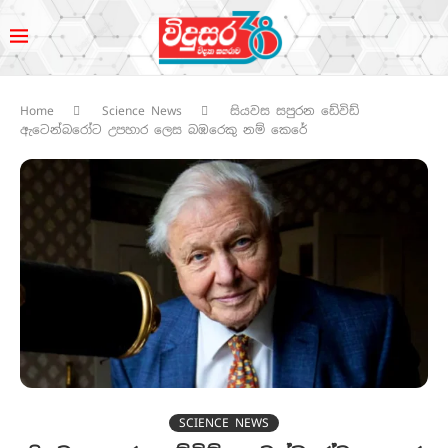
Home
Science News
සියවස සපුරන ඩේවිඩ්
ඇටෙන්බරෝට උපහාර ලෙස බඹරෙකු නම් කෙරේ
SCIENCE NEWS