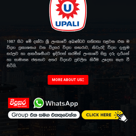
1987 සිට මේ දක්වා ශ්‍රී ලංකාවේ අඛණ්ඩව සතිපතා පළවන එක ම
විද්‍යා ප්‍රකාශනය වන විදුසර විද්‍යා සඟරාව, නිවැරදි විද්‍යා දැනුම
සරලව හා ආකර්ශනීයව ඉදිරිපත් කරමින් ලංකාවේ සිසු දරු දැරියන්
හා සාමාන්‍ය ජනතාව අතර විද්‍යාව ප්‍රචලිත කිරීම උදෙසා කැප වී
සිටියි.
MORE ABOUT US