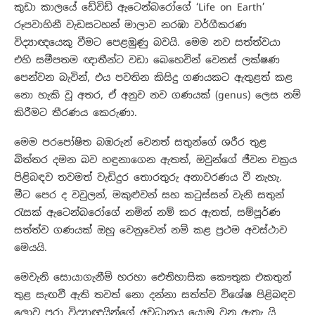
කුඩා කාලයේ ඩේවිඩ් ඇටෙන්බරෝගේ ‘Life on Earth’
රූපවාහිනී වැඩසටහන් මාලාව නරඹා වර්ගීකරණ
විද්‍යාඥයෙකු වීමට පෙළඹුණු බවයි. මෙම නව සත්ත්වයා
එහි සමීපතම ඥාතීන්ට වඩා බෙහෙවින් වෙනස් ලක්ෂණ
පෙන්වන බැවින්, එය පවතින කිසිදු ගණයකට ඇතුළත් කළ
නො හැකි වූ අතර, ඒ අනුව නව ගණයක් (genus) ලෙස නම්
කිරීමට තීරණය කෙරුණා.
මෙම පරපෝෂිත බඹරුන් වෙනත් සතුන්ගේ ශරීර තුළ
බිත්තර දමන බව හඳුනාගෙන ඇතත්, ඔවුන්ගේ ජීවන චක්‍රය
පිළිබඳව තවමත් වැඩිදුර තොරතුරු අනාවරණය වී නැහැ.
මීට පෙර ද වවුලන්, මකුළුවන් සහ කටුස්සන් වැනි සතුන්
රැසක් ඇටෙන්බරෝගේ නමින් නම් කර ඇතත්, සම්පූර්ණ
සත්ත්ව ගණයක් ඔහු වෙනුවෙන් නම් කළ ප්‍රථම අවස්ථාව
මෙයයි.
මෙවැනි සොයාගැනීම් හරහා ඓතිහාසික කෞතුක එකතුන්
තුළ සැඟවී ඇති තවත් නො දන්නා සත්ත්ව විශේෂ පිළිබඳව
ලොව පුරා විද්‍යාඥයින්ගේ අවධානය යොමු වනු ඇතැ යි