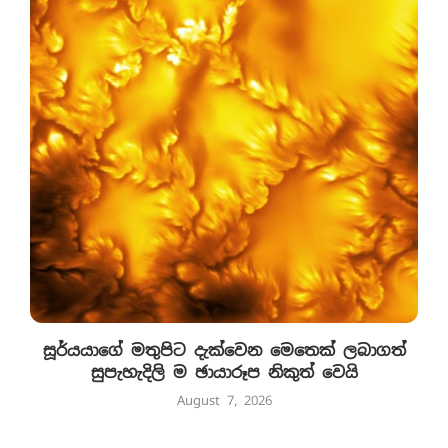
සූර්යයාගේ මතුපිට දැක්වෙන මෙතෙක් ලබාගත්
සුපැහැදිලි ම ඡායාරූප නිකුත් වෙයි
August 7, 2026