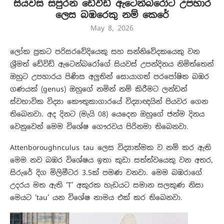
සියවස සපුරන ඩේවිඩ් ඇටෙන්බරෝට උපහාර
ලෙස බඹරෙකු නම් කෙරේ
May 8, 2026
ලෝක ප්‍රකට පරිසරවේදියෙකු සහ සන්නිවේදකයෙකු වන
ශ්‍රීමත් ඩේවිඩ් ඇටෙන්බරෝගේ සියවස් උපන්දිනය නිමිත්තෙන්
ඔහුට උපහාරය පිණිස අලුතින් සොයාගත් පරපෝෂිත බඹර
ගණයක් (genus) ඔහුගේ නමින් නම් කිරීමට ලන්ඩන්
ස්වභාවික විද්‍යා කෞතුකාගාරයේ විද්‍යාඥයින් පියවර ගෙන
තිබෙනවා. අද දිනට (මැයි 08) යෙදෙන ඔහුගේ ජන්ම දිනය
වෙනුවෙන් මෙම විශේෂ ගෞරවය පිරිනමා තිබෙනවා.
Attenboroughnculus tau ලෙස විද්‍යාත්මක ව නම් කර ඇති
මෙම නව බඹර විශේෂය ඉතා කුඩා සත්ත්වයෙකු වන අතර,
සිරුරේ දිග මිලිමීටර 3.5ක් පමණ වනවා. මෙම බඹරාගේ
උදරය මත ඇති ‘T’ අකුරක හැඩයට සමාන සලකුණ නිසා
මෙයට ‘tau’ යන විශේෂ නාමය එක් කර තිබෙනවා.