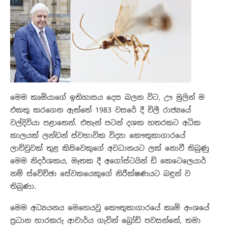
මෙම කෘමියාගේ ඉතිහාසය දෙස බලන විට, ඌ මුලින් ම
එකතු කරගෙන ඇත්තේ 1983 වසරේ දී චිලී රාජ්‍යයේ
වල්දිවියා පළාතෙන්. එතැන් පටන් දශක හතරකට අධික
කාලයක් ලන්ඩන් ස්වභාවික විද්‍යා කෞතුකාගාරයේ
ලාච්චුවක් තුළ කිසිවෙකුගේ අවධානයට ලක් නොවී තිබුණු
මෙම නිදර්ශකය, මෑතක දී අගෝස්ටයින් ඩි කෙටෙලෙයාර්
නම් ස්වේච්ඡා සේවකයෙකුගේ නිරීක්ෂණයට බඳුන් ව
තිබුණා.
මෙම අධ්‍යයනය මෙහෙයවූ කෞතුකාගාරයේ කෘමි අංශයේ
ප්‍රධාන භාරකරු ආචාර්ය ගැවින් බ්‍රෝඩ් පවසන්නේ, තමා