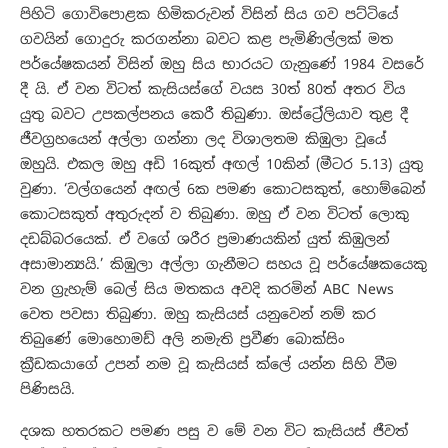
පිහිටි ගොවිපොළක හිමිකරුවන් විසින් සිය ගව පට්ටියේ
ගවයින් ගොදුරු කරගන්නා බවට කළ පැමිණිල්ලක් මත
පර්යේෂකයන් විසින් ඔහු සිය භාරයට ගැනුණේ 1984 වසරේ
දී යි. ඒ වන විටත් කැසියස්ගේ වයස 30ත් 80ත් අතර විය
යුතු බවට උපකල්පනය කෙරී තිබුණා. ඔස්ට්‍රේලියාව තුළ දී
ජීවග්‍රහයෙන් අල්ලා ගන්නා ලද විශාලතම කිඹුලා වූයේ
ඔහුයි. එකල ඔහු අඩි 16කුත් අඟල් 10කින් (මීටර 5.13) යුතු
වුණා. ‘වල්ගයෙන් අඟල් 6ක පමණ කොටසකුත්, හොම්බෙන්
කොටසකුත් අතුරුදන් ව තිබුණා. ඔහු ඒ වන විටත් ලොකු
දඩබ්බරයෙක්. ඒ වගේ ශරීර ප්‍රමාණයකින් යුත් කිඹුලන්
අසාමාන්‍යයි.’ කිඹුලා අල්ලා ගැනීමට සහය වූ පර්යේෂකයෙකු
වන ග්‍රැහැම් බෙල් සිය මතකය අවදි කරමින් ABC News
වෙත පවසා තිබුණා. ඔහු කැසියස් යනුවෙන් නම් කර
තිබුණේ මොහොමඩ් අලි නමැති ප්‍රවීණ බොක්සිං
ක්‍රීඩකයාගේ උපන් නම වූ කැසියස් ක්ලේ යන්න සිහි වීම
පිණිසයි.
දශක හතරකට පමණ පසු ව මේ වන විට කැසියස් ජීවත්