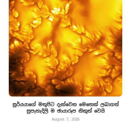
සූර්යයාගේ මතුපිට දැක්වෙන මෙතෙක් ලබාගත්
සුපැහැදිලි ම ඡායාරූප නිකුත් වෙයි
August 7, 2026