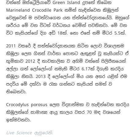
වන්නේ ඔස්ට්‍රේලියාවේ Green Island දූපතේ තිබෙන
Marineland Crocodile Park නමින් හැඳින්වෙන කිඹුලන්
වෙනුවෙන් ම පවත්වාගෙන යන ස්ත්ත්වෝද්‍යානයේයි. ඔහුගේ
ශරීරය මේ වන විටත් වර්ධනය වෙමින් පවතිනවා. මේ වන
විට කැසියස්ගේ දිග අඩි 18ක්. නො එසේ නම් මීටර 5.5ක්.
2011 වසරේ දී සත්ත්වෝද්‍යානයක සිටින ලොව විශාලතම
කිඹුලා ලෙස ගිනස් වාර්තා පොතට ඇතුළත් වූ කැසියස්ට ඒ
භූමිකාව 2012 දී තාවකාලික ව අහිමි වන්නේ පිලිපීනයෙන්
අල්ලා ගත් ලෝලෝංග් නමැති මීටර 6.17ක් දිගැති කරදිය
කිඹුලා නිසයි. 2013 දී ලෝලෝංග් මිය යන අතර යළිත් එම
පදවිය මේ දක්වා ම රැක ගන්නට කැසියස් සමත් ව
තිබෙනවා.
Crocodylus porosus ලෙස විද්‍යාත්මක ව හැඳින්වෙන කරදිය
කිඹුලන්ගේ සාමාන්‍ය ආයු කාලය වසර 70 මඳ වශයෙන්
ඉක්මවනවා.
Live Science ඇසුරෙනි.