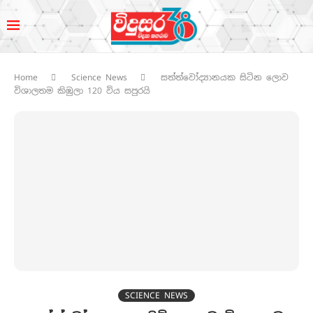
Home
Science News
සත්ත්වෝද්‍යානයක සිටින ලොව
විශාලතම කිඹුලා 120 විය සපුරයි
SCIENCE NEWS