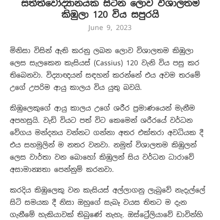
සත්ත්වෝද්‍යානයක සිටින ලොව විශාලතම
කිඹුලා 120 විය සපුරයි
June 9, 2023
මිනිසා විසින් ඇති කරනු ලබන ලොව විශාලතම කිඹුලා
ලෙස සැලකෙන කැසියස් (Cassius) 120 වැනි විය පසු කර
තිබෙනවා. විද්‍යාඥයන් සඳහන් කරන්නේ එය අවම තරමේ
උගේ උපරිම ආයු කාලය විය යුතු බවයි.
කිඹුලෙකුගේ ආයු කාලය උගේ ශරීර ප්‍රමාණයෙන් මැනීම
අපහසුයි. වැඩි වියට පත් විට කෙමෙන් ශරීරයේ වර්ධන
වේගය මන්දනය වන්නට ගන්නා අතර එක්තරා අවධියක දී
එය සහමුලින් ම නතර වනවා. නමුත් විශාලතම කිඹුලන්
ලෙස වාර්තා වන බොහෝ කිඹුලන් සිය වර්ධන ධාරාවේ
අසාමාන්‍යතා පෙන්නුම් කරනවා.
කරදිය කිඹුලෙකු වන කැසියස් අල්ලාගනු ලැබුවේ නැදැල්ලේ
සිටි සමයක දී නිසා ඔහුගේ සැබෑ වයස තිතට ම දැන
ගැනීමේ හැකියාවක් තිබුණේ නැහැ. ඔස්ට්‍රේලියාවේ ඩාවින්හි