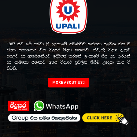
1987 සිට මේ දක්වා ශ්‍රී ලංකාවේ අඛණ්ඩව සතිපතා පළවන එක ම
විද්‍යා ප්‍රකාශනය වන විදුසර විද්‍යා සඟරාව, නිවැරදි විද්‍යා දැනුම
සරලව හා ආකර්ශනීයව ඉදිරිපත් කරමින් ලංකාවේ සිසු දරු දැරියන්
හා සාමාන්‍ය ජනතාව අතර විද්‍යාව ප්‍රචලිත කිරීම උදෙසා කැප වී
සිටියි.
MORE ABOUT US