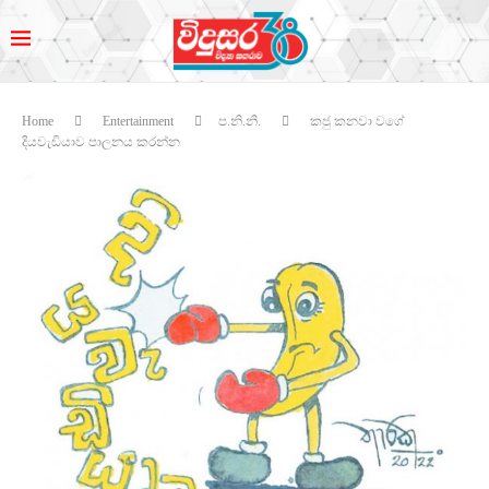
Home
Entertainment
ප.නි.නි.
කජු කනවා වගේ
දියවැඩියාව පාලනය කරන්න