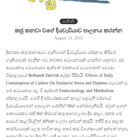
ප.නි.නි.
කජු කනවා වගේ දියවැඩියාව පාලනය කරන්න
August 24, 2022
දිනපතා කජු ආහාරයට ගැනීමෙන් දියවැඩියාව මර්දනය කිරීමේ
හැකියාවක් පවතින බව නවතම අධ්‍යයනයක් පෙන්වා දෙනවා. එම
අධ්‍යයනය මෙහෙයවා ඇත්තේ ඉරානයේ ටෙහෙරාන් වෛද්‍ය
විද්‍යාලයයේ Reihaneh Darvish ඇතුළු පිරිසයි. Effects of Daily
Consumption of Cashew On Oxidative Stress and Diabetes මැයෙන් වූ
මේ අධ්‍යයනය පළ වී ඇත්තේ Endocrinology and Metabolism
ජර්නලයේයි. මෙහි දී පර්යේෂකයන් කළේ දෙවැනි වර්ගයේ
දියවැඩියාවෙන් පෙළෙන රෝගීන් 50ක් තෝරාගැනීමයි. ඔවුන් ගෙන්
කොටසකට සති 8ක් තිස්සේ කජු ආහාර ලබා දීම කළා. එනම් මේ
අයගේ කැලරිවලින් 10%ක් ම ලබා දුන්නේ කජුයි. ඉතිරි අය පාලක
කණ්ඩායමක් ලෙස භාවිත කළ අතර කජු විශේෂයෙන් දුන්නේ නැහැ.
ආහාර දීම ඇරඹූ දින සිට සති අටකට පසු මේ දෙපිරිසගේ ම බර,