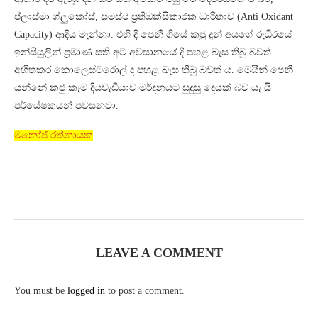
ප්ලාස්මා ග්ලුකෝස්, සමස්ථ ප්‍රතිඔක්සිකාරක ධාරිතාව (Anti Oxidant
Capacity) ආදිය මැන්නා. එහි දී පෙනී ගියේ කජු දුන් අයගේ රුධිරයේ
ඉන්සියුලින් ප්‍රමාණ සති අට අවසානයේ දී පහළ බැස තිබූ බවත්
අහිතකර කොලෙස්ටරොල් ද පහළ බැස තිබූ බවත් ය. මෙයින් පෙනී
යන්නේ කජු කෑම දියවැඩියාව මර්දනයට සුදුසු දෙයක් බව යැ යි
පර්යේෂකයන් පවසනවා.
මනෝජ් රත්නායක
LEAVE A COMMENT
You must be
logged in
to post a comment.