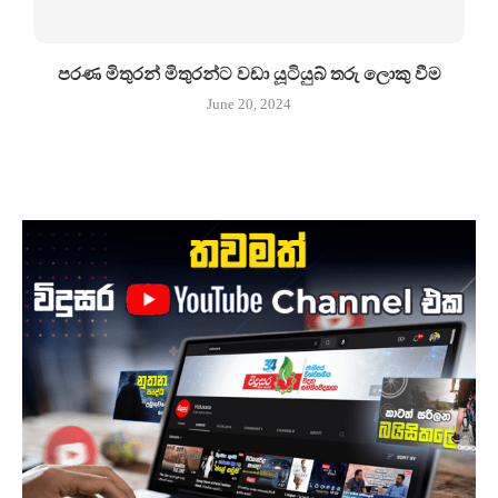
පරණ මිතුරන් මිතුරන්ට වඩා යූටියුබ් තරු ලොකු වීම
June 20, 2024