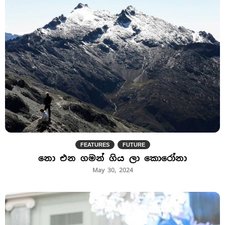
FEATURES
FUTURE
නො එන ගමන් ගිය ලා කොරෝනා
May 30, 2024