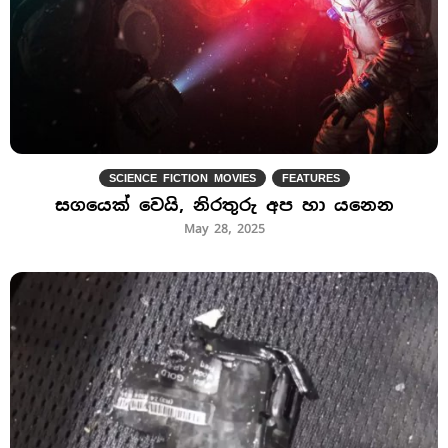
SCIENCE FICTION MOVIES
FEATURES
සගයෙක් වෙයි, නිරතුරු අප හා යනෙන
May 28, 2025