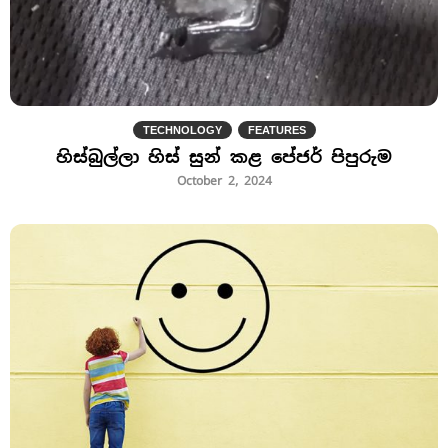
TECHNOLOGY
FEATURES
හිස්බුල්ලා හිස් සුන් කළ පේජර් පිපුරුම
October 2, 2024