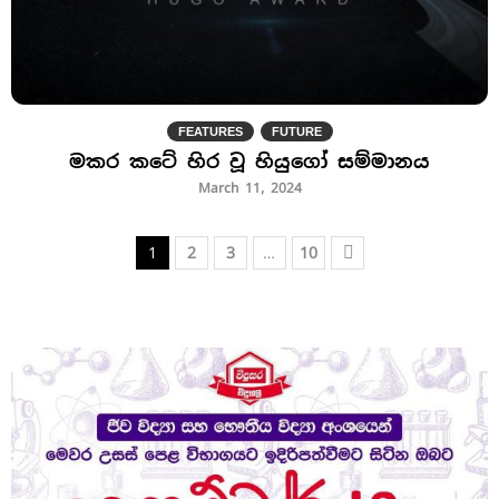
FEATURES
FUTURE
මකර කටේ හිර වූ හියුගෝ සම්මානය
March 11, 2024
1
2
3
…
10