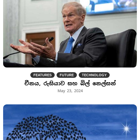
FEATURES
FUTURE
TECHNOLOGY
චීනය, රුසියාව සහ බිල් නෙල්සන්
May 23, 2024