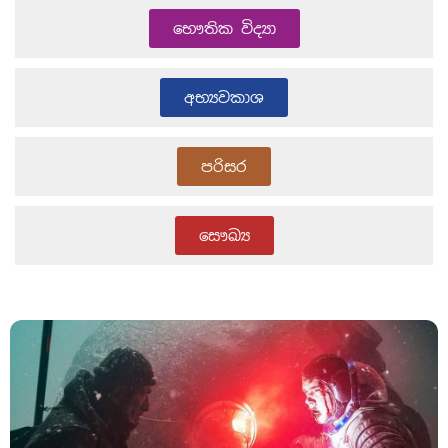
භෞතික විද්‍යා
අභ්‍යවකාශ
පරිසර
සෞඛ්‍ය