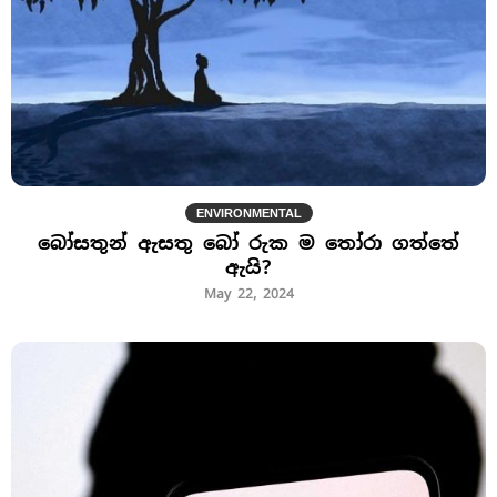
ENVIRONMENTAL
බෝසතුන් ඇසතු බෝ රුක ම තෝරා ගත්තේ
ඇයි?
May 22, 2024