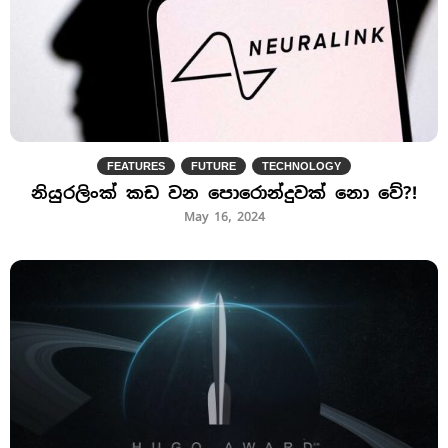
FEATURES
FUTURE
TECHNOLOGY
නියුරලිංක් කඩ වන පොරොන්දුවක් නො වේ?!
May 16, 2024