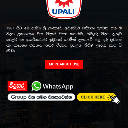
1987 සිට මේ දක්වා ශ්‍රී ලංකාවේ අඛණ්ඩව සතිපතා පළවන එක ම
විද්‍යා ප්‍රකාශනය වන විදුසර විද්‍යා සඟරාව, නිවැරදි විද්‍යා දැනුම
සරලව හා ආකර්ශනීයව ඉදිරිපත් කරමින් ලංකාවේ සිසු දරු දැරියන්
හා සාමාන්‍ය ජනතාව අතර විද්‍යාව ප්‍රචලිත කිරීම උදෙසා කැප වී
සිටියි.
MORE ABOUT US