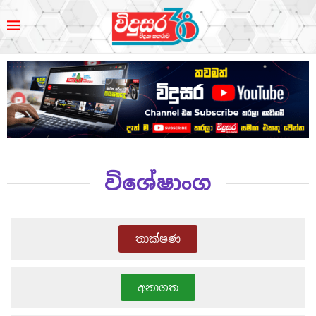
විශේෂාංග
තාක්ෂණ
අනාගත