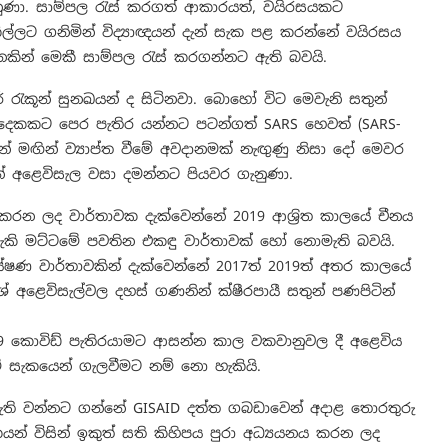
ුණා. සාම්පල රැස් කරගත් ආකාරයත්, වයිරසයකට
්ලට ගනිමින් විද්‍යාඥයන් දැන් සැක පළ කරන්නේ වයිරසය
ැනකින් මෙකී සාම්පල රැස් කරගන්නට ඇති බවයි.
රැකූන් සුනඛයන් ද සිටිනවා. බොහෝ විට මෙවැනි සතුන්
 දෙකකට පෙර පැතිර යන්නට පටන්ගත් SARS හෙවත් (SARS-
ීන් මඟින් ව්‍යාප්ත වීමේ අවදානමක් නැඟුණු නිසා දෝ මෙවර
න් අළෙවිසැල වසා දමන්නට පියවර ගැනුණා.
 කරන ලද වාර්තාවක දැක්වෙන්නේ 2019 ආශ්‍රිත කාලයේ චීනය
 හැකි මට්ටමේ පවතින එකඳු වාර්තාවක් හෝ නොමැති බවයි.
යේෂණ වාර්තාවකින් දැක්වෙන්නේ 2017ත් 2019ත් අතර කාලයේ
 අළෙවිසැල්වල දහස් ගණනින් ක්ෂීරපායී සතුන් පණපිටින්
9 කොවිඩ් පැතිරයාමට ආසන්න කාල වකවානුවල දී අළෙවිය
ේ සැකයෙන් ගැලවීමට නම් නො හැකියි.
ක් ඇති වන්නට ගන්නේ GISAID දත්ත ගබඩාවෙන් අදාළ තොරතුරු
යන් විසින් ඉකුත් සති කිහිපය පුරා අධ්‍යයනය කරන ලද