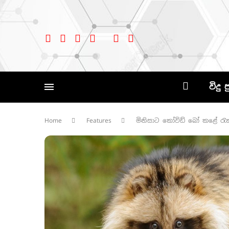
විදු 
Home
Features
මිනිසාට කෝවිඩ් බෝ කළේ රැක