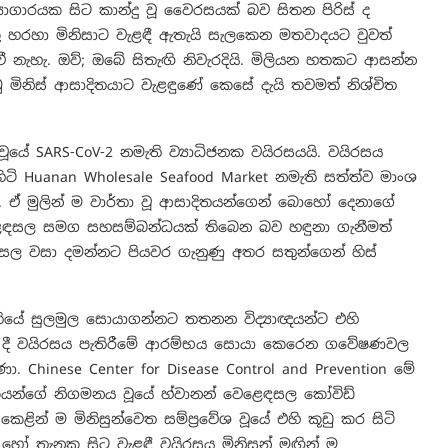
‍යාගාරයක සිට කාන්දු වූ වෛරසයක් බව සිතන පිරිස් ද
තෙකු හරහා මිනිසාට වැළඳී ඇතැයි සැලකෙන මතවාදයට වුවත්
ැහැ. ඔව්; ඔබේ සිතැඟි නිවැරදියි. මිලියන හතකට ආසන්න
මිනිස් ආසාදිතයාට වැළඳුණේ කෙසේ දැයි තවමත් නිශ්චිත
ේ SARS-CoV-2 නමැති ව්‍යාධිජනක වයිරසයයි. වයිරසය
ිහිටි Huanan Wholesale Seafood Market නමැති සත්ත්ව මාංශ
ඒ මුලින් ම වාර්තා වූ ආසාදිතයන්ගෙන් බොහෝ දෙනාගේ
ෙළඳසල සමග සහසම්බන්ධයක් තිබෙන බව හඳුනා ගැනීමත්
සල වසා දමන්නට පියවර ගැනුණු අතර සතුන්ගෙන් හිස්
ියේ සුලමුල සොයාගන්නට තතනන විද්‍යාඥයන්ට එහි
ුවේ දී වයිරසය පැතිරීමේ ආරම්භය සොයා කෙරෙන ගවේෂණවල
. Chinese Center for Disease Control and Prevention මේ
ෂකයන්ගේ නිගමනය වූයේ හ්වානන් වෙළෙඳසල කෝවිඩ්
 කෙළින් ම මිනිසුන්වෙත සම්ප්‍රවේශ වූයේ එහි කූඩු කර සිටි
හෝ තැනක සිට වැළඳී වයිරසය මිනිසුන් මඟින් ම