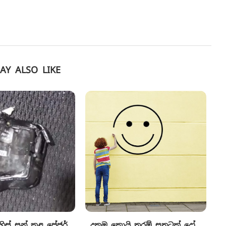
AY ALSO LIKE
 හිස් සුන් කළ පේජර්
දුකම කොයි තරම් සතුටක් දෝ…