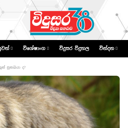
පුවත්
විශේෂාංග
විදුසර විදුහල
වින්දන
ූන් සුනඛයා ද?