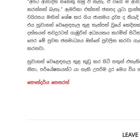
“අපට ආසාදිත සතෙකු හමු වී නැහැ. ඒ වගේ ම ආසාදි
කරන්නත් බැහැ.” ඇමරිකා එක්සත් ජනපද යුටා ප්‍රාන්
වයිරසය මඟින් ශේෂ කර ගිය ජානමය ද්‍රව්‍ය ද නියැද
එය හුවානන් වෙළෙඳසැල තුළ තැන්පත් වූයේ කෙදිනක
දත්තයන් තවදුරටත් ගැඹුරින් අධ්‍යයනය කරමින් ස
පෙර මේ පුවත ජනමාධ්‍යය ඔස්සේ ප්‍රචලිත කරවා ග
කරනවා.
හුවානන් වෙළෙඳසැල තුළ කූඩු කර සිටි සතුන් එතැනි
නිසා, පර්යේෂකයන්ට යා හැකි උපරිම දුර මෙය විය හ
සෞන්දර්ය සෙනරත්
LEAV