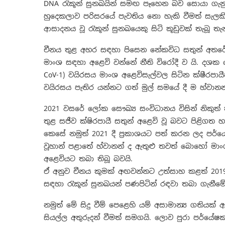
DNA රැකූන් සුනඛයින් සමඟ පෑහෙන බව සොයා ගැන
හුදෙකලාව පරිසරයේ පැවතිය නො හැකි වීමත් සැලකිල
ආසාදනය වූ රැකූන් සුනඛයෙකු සිටි කූඩුවක් තැබූ ත
චීනය තුළ අහර සඳහා පිසෙන නේකවිධ සතුන් අතරේ 
මාංශ සඳහා අළෙවි වන්නේ නීති විරෝදී ව යි. දශක
CoV-1) වයිරසය මාංශ අළෙවිසැල්වල සිටින ක්ෂීරපාය
වයිරසය පැතිර යන්නට ගත් මුල් සමයේ දී ම හ්වාන
2021 වසරේ ලෝක සෞඛ්‍ය සංවිධානය විසින් නිකුත්
තුළ සජීව ක්ෂිරපායී සතුන් අළෙවි වූ බවට පිළිගත
කෙසේ නමුත් 2021 දී ප්‍රකාශයට පත් කරන ලද පර්
වූහාන් පළාතේ හ්වානන් ද ඇතුළු තවත් බොහෝ මාංශ්
අළෙවියට තබා තිබූ බවයි.
ඒ අනුව චීනය කුමක් අඟවන්නට උත්සාහ කළත් 201
සඳහා රැකූන් සුනඛයන් පණපිටින් රඳවා තබා ගැනීම
නමුත් මේ සිදු වීම් පෙළෙහි යම් අසාමාන්‍ය ගතිය
සියල්ල අතුරුදන් වීමත් සමගයි. ලොව පුරා පර්යේෂක