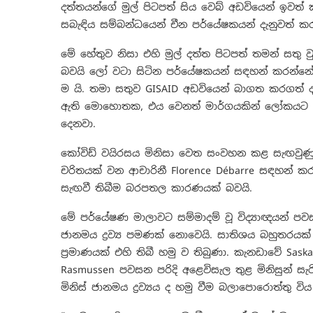
දත්තයන්ගේ මුල් පිටපත් සිය වෙබ් අඩවියෙන් ඉව
සබැඳිය සම්බන්ධයෙන් චීන පර්යේෂකයන් දැනුවත් කර 
මේ හේතුව නිසා එහි මුල් දත්ත පිටපත් තමන් සතු
බවයි ලෝ වටා සිටින පර්යේෂකයන් සඳහන් කරන්නේ. 
ම යි. තමා සතුව GISAID අඩවියෙන් බාගත කරගත් ද
ඇති මොහොතක, එය වෙනත් මාර්ගයකින් ලෝකයට න
දෙනවා.
කෝවිඩ් වයිරසය මිනිසා වෙත සංවහන කළ සැඟවු
චරිතයක් වන ආචාරිනී Florence Débarre සඳහන් 
සැඟවී තිබීම බරපතල කාරණයක් බවයි.
මේ පර්යේෂණ මාලාවට සම්මාදම් වූ විද්‍යාඥයන් පවසන
ජානමය ද්‍රව්‍ය පමණක් නොවෙයි. සාතිශය බහුතරයක් රැක
ප්‍රමාණයක් එහි තිබී හමු ව තිබුණා. කැනඩාවේ Sas
Rasmussen පවසන පරිදි අළෙවිසැල තුළ මිනිසුන් සැ
මිනිස් ජානමය ද්‍රව්‍යය ද හමු වීම බලාපොරොත්තු විය