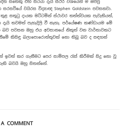
ත සතෙකු එහි සිටියා දැයි ස්ථිර වශයෙන් ම ඔප්පු
ත සරසවියේ වයිරස විද්‍යාඥ Stephen Goldstein පවසනවා.
ි තුළ සතුටු දායක මට්ටමින් ස්ථාවර තත්ත්වයක පැවැතියත්,
 දැයි තවමත් පැහැදිලි වී නැහැ. පර්යේෂණ කණ්ඩායම මේ
ිටින බව පවසන ඔහු එය අවසානයේ නිකුත් වන වාර්තාවකට
ැනීමේ කිසිඳු බලාපොරොත්තුවක් නො තිබූ බව ද සඳහන්
න් ඉවත් කර ගැනීමට පෙර සාම්පල රැස් කිරීමක් සිදු නො වූ
ැකි බවයි ඔහු සිතන්නේ.
E A COMMENT