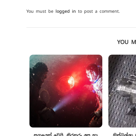
You must be
logged in
to post a comment.
YOU M
සගයෙක් වෙයි, නිරතුරු අප හා
හිස්බුල්ලා