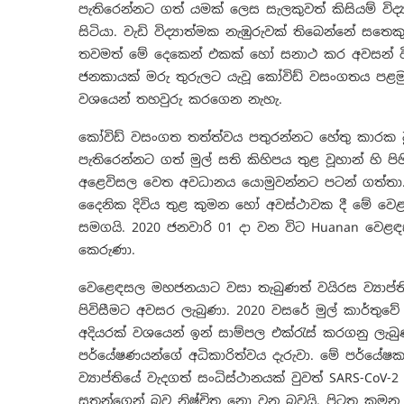
පැතිරෙන්නට ගත් යමක් ලෙස සැලකුවත් කිසියම් විද්
සිටියා. වැඩි විද්‍යාත්මක නැඹුරුවක් තිබෙන්නේ ස
තවමත් මේ දෙකෙන් එකක් හෝ සනාථ කර අවසන් වී න
ජනකායක් මරු තුරුලට යැවූ කෝවිඩ් වසංගතය පළමු 
වශයෙන් තහවුරු කරගෙන නැහැ.
කෝවිඩ් වසංගත තත්ත්වය පතුරන්නට හේතු කාරක වූය
පැතිරෙන්නට ගත් මුල් සති කිහිපය තුළ වූහාන් හි ප
අළෙවිසල වෙත අවධානය යොමුවන්නට පටන් ගත්තා. 
දෛනික දිවිය තුළ කුමන හෝ අවස්ථාවක දී මේ ව
සමගයි. 2020 ජනවාරි 01 දා වන විට Huanan වෙළඳ
කෙරුණා.
වෙළෙඳසල මහජනයාට වසා තැබුණත් වයිරස ව්‍යාප්ත
පිවිසීමට අවසර ලැබුණා. 2020 වසරේ මුල් කාර්ත
අදියරක් වශයෙන් ඉන් සාම්පල එක්රැස් කරගනු ලැබුණා
පර්යේෂණයන්ගේ අධිකාරිත්වය දැරුවා. මේ පර්යේ
ව්‍යාප්තියේ වැදගත් සංධිස්ථානයක් වුවත් SARS-CoV-2
සතුන්ගෙන් බව නිෂ්චිත නො වන බවයි. පිටත කුමන 