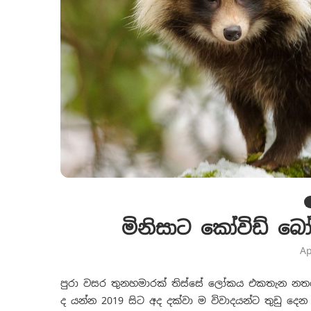
මිනිසාට කෝවිඩ් බ
Ap
පුරා වසර තුනහමාරක් තිස්සේ ලෝකය එකතැන න
ද යන්න 2019 සිට අද දක්වා ම විවාදයන්ට තුඩු දෙ