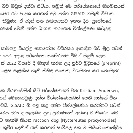
 ඔවුන් දක්වා සිටියා. නමුත් මේ පර්යේෂණයේ නිගමනයන්
 පෙර ඊට පාදක කරගත් අමු දත්ත GISAID නමැති විවෘත
තිබුණා. ඒ අදින් සති කිහිපයකට ඉහත දීයි. යුරෝපයේ,
ිද්‍යාඥයන් මෙකී දත්ත බාගත කරගෙන විශ්ලේෂණ කටයුතු
 සාම්පල සියල්ල කොරෝනා වයිරසය ආසාදිත බව මුල පටන්
ට පෙර අදාළ පර්යේෂක කණ්ඩායම විසින් සියුම් ලෙස
් 2022 වසරේ දී නිකුත් කරන ලද පූර්ව මුද්‍රිතයේ (preprint)
ා ලෙස සැලකිය හැකි කිසිඳු සතෙකු නිගමනය කර නොමැත’
 නිරතවෙමින් සිටි පර්යේෂකයන් වන Kristiam Andersen,
ෙන් මෙහෙයවුණු දත්ත විශ්ලේෂණයකින් පෙනී යන්නේ චීන
යි. GISAID හි පළ කළ දත්ත විශ්ලේෂණය කරන්නට පටන්
 ද්‍රව්‍ය ද සැලකිය යුතු ප්‍රමාණයක් අඩංගු ව තිබෙන බව
ෑකම් කියන raccoon dog (Nyctereutes procyonoides)
ුටීර දෙකින් රැස් කරගත් සාම්පල 6ක ම මයිටොකොන්ඩ්‍රීය