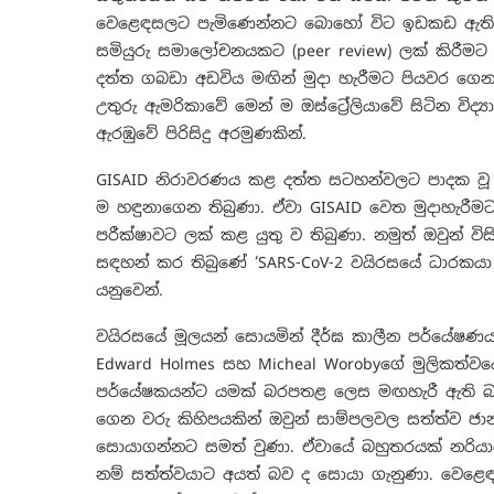
වෙළෙඳසලට පැමිණෙන්නට බොහෝ විට ඉඩකඩ ඇති බව
සමියුරු සමාලෝචනයකට (peer review) ලක් කිරීමට
දත්ත ගබඩා අඩවිය මඟින් මුදා හැරීමට පියවර ගෙන 
උතුරු ඇමරිකාවේ මෙන් ම ඔස්ට්‍රේලියාවේ සිටින ව
ඇරඹුවේ පිරිසිදු අරමුණකින්.
GISAID නිරාවරණය කළ දත්ත සටහන්වලට පාදක වූ
ම හඳුනාගෙන තිබුණා. ඒවා GISAID වෙත මුදාහැරීම
පරීක්ෂාවට ලක් කළ යුතු ව තිබුණා. නමුත් ඔවුන් විසින
සඳහන් කර තිබු‍ණේ ‘SARS-CoV-2 වයිරසයේ ධාරකය
යනුවෙන්.
වයිරසයේ මූලයන් සොයමින් දීර්ඝ කාලීන පර්යේෂණයක
Edward Holmes සහ Micheal Worobyගේ මුලිකත්වය
පර්යේෂකයන්ට යමක් බරපතළ ලෙස මඟහැරී ඇති බව
ගෙන වරු කිහිපයකින් ඔවුන් සාම්පලවල සත්ත්ව ජානමය
සොයාගන්නට සමත් වුණා. ඒවායේ බහුතරයක් නරියාට න
නම් සත්ත්වයාට අයත් බව ද සොයා ගැනුණා. වෙළෙඳ ක