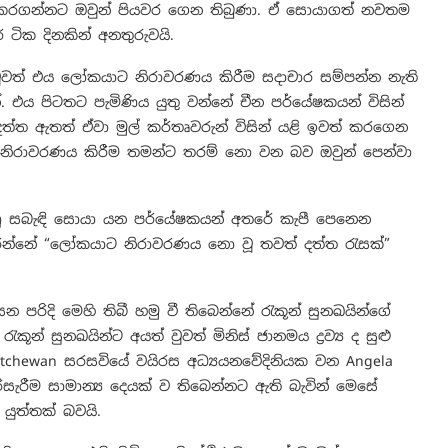
ත් කරගන්නට ඔවුන් පියවර ගෙන තිබුණා. ඒ සොයාගත් නවතම
ටික දිනකින් අනතුරුවයි.
 වුවත් එය ලෝකයාට නිරාවරණය කිරීම සදාචාර සම්පන්න නැති
එය පිටතට පැමිණිය යුතු වන්නේ චීන පර්යේෂකයන් විසින්
ත්ත ඇතත් ඒවා මුල් කර්තෘවරුන් විසින් යළි ඉවත් කරගෙන
ිරාවරණය කිරීම තමන්ට තරම් නො වන බව ඔවුන් පෙන්වා
ණු සබැඳි සොයා යන පර්යේෂකයන් අතරේ කැපී පෙනෙන
කරන්නේ “ලෝකයාට නිරාවරණය නො වූ තවත් දත්ත රැසක්”
 පරිදි මෙහි තිබී හමු වී තිබෙන්නේ රැකූන් සුනඛයින්ගේ
ූන් සුනඛයින්ට අයත් වුවත් මිනිස් ජානමය ද්‍රව්‍ය ද සුළු
katchewan සරසවියේ වයිරස අධ්‍යයනවේදිනියක වන Angela
රිසැරීම සාමාන්‍ය දෙයක් ව තිබෙන්නට ඇති බැවින් මෙසේ
 යුත්තක් බවයි.