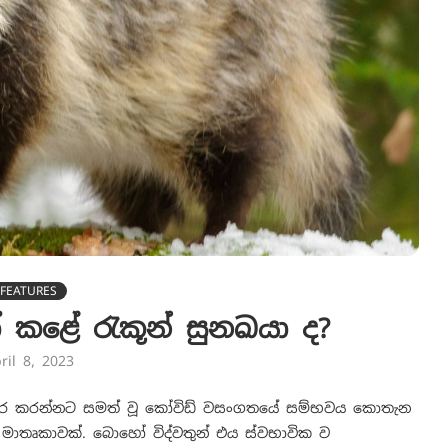
FEATURES
ෝ කළේ රැකූන් සුනඛයා ද?
ril 8, 2023
තර කරන්නට සමත් වූ කෝවිඩ් වසංගතයේ සම්භවය කොතැන
න මාතෘකාවක්. බොහෝ විද්වතුන් එය ස්වභාවික ව