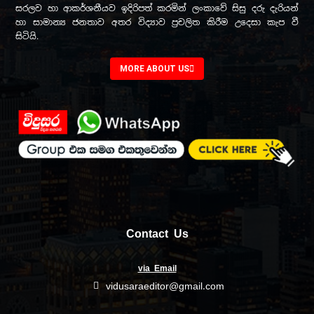
සරලව හා ආකර්ශනීයව ඉදිරිපත් කරමින් ලංකාවේ සිසු දරු දැරියන්
හා සාමාන්‍ය ජනතාව අතර විද්‍යාව ප්‍රචලිත කිරීම උදෙසා කැප වී
සිටියි.
MORE ABOUT US
Contact Us
via Email
vidusaraeditor@gmail.com