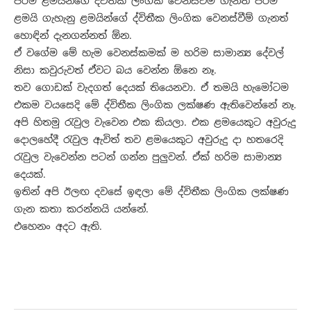
පිරිමි ළමයින්ගේ ද්විතීක ලිංගික වෙනස්වීම් ගැනත් පිරිමි
ළමයි ගැහැනු ළමයින්ගේ ද්විතීක ලිංගික වෙනස්වීම් ගැනත්
හොඳින් දැනගන්නත් ඕන.
ඒ වගේම මේ හැම වෙනස්කමක් ම හරිම සාමාන්‍ය දේවල්
නිසා කවුරුවත් ඒවට බය වෙන්න ඕනෙ නෑ.
තව ගොඩක් වැදගත් දෙයක් තියෙනවා. ඒ තමයි හැමෝටම
එකම වයසෙදි මේ ද්විතීක ලිංගික ලක්ෂණ ඇතිවෙන්නේ නෑ.
අපි හිතමු රැවුල වැවෙන එක කියලා. එක ළමයෙකුට අවුරුදු
දොලහේදී රැවුල ඇවිත් තව ළමයෙකුට අවුරුදු දා හතරෙදි
රැවුල වැවෙන්න පටන් ගන්න පුලු‍වන්. ඒක් හරිම සාමාන්‍ය
දෙයක්.
ඉතින් අපි ඊලඟ දවසේ ඉඳලා මේ ද්විතීක ලිංගික ලක්ෂණ
ගැන කතා කරන්නයි යන්නේ.
එහෙනං අදට ඇති.