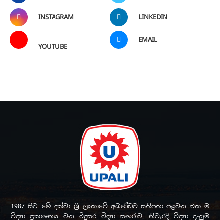
INSTAGRAM
LINKEDIN
EMAIL
YOUTUBE
1987 සිට මේ දක්වා ශ්‍රී ලංකාවේ අඛණ්ඩව සතිපතා පළවන එක ම
විද්‍යා ප්‍රකාශනය වන විදුසර විද්‍යා සඟරාව, නිවැරදි විද්‍යා දැනුම