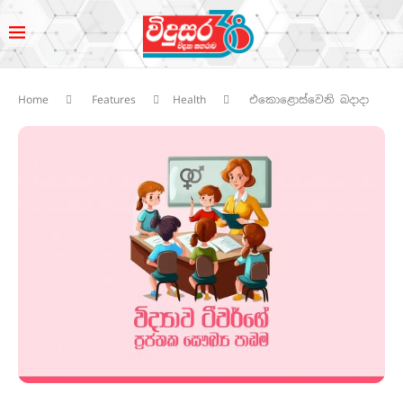
Home
Features
Health
එකොළොස්වෙනි බදාදා