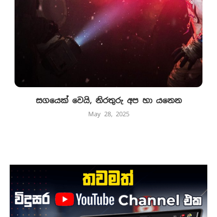
සගයෙක් වෙයි, නිරතුරු අප හා යනෙන
May 28, 2025