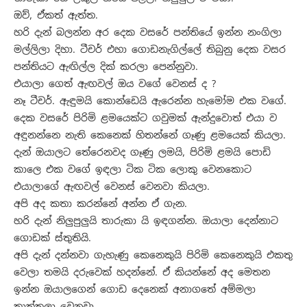
ඔව්, ඒකත් ඇත්ත.
හරි දැන් බලන්න අර දෙක වසරේ පන්තියේ ඉන්න නංගිලා
මල්ලිලා දිහා. ටීචර් එහා ගොඩනැගිල්ලේ තිබුනු දෙක වසර
පන්තියට ඇඟිල්ල දික් කරලා පෙන්නුවා.
එයාලා ගෙත් ඇඟවල් ඔය වගේ වෙනස් ද ?
නෑ ටීචර්. ඇඳුමයි කොන්ඩෙයි ඇරෙන්න හැමෝම එක වගේ.
දෙක වසරේ පිරිමි ළමයෙක්ට ගවුමක් ඇන්දුවොත් එයා ව
අඳුනන්නෙ නැති කෙනෙක් හිතන්නේ ගෑණු ළමයෙක් කියලා.
දැන් ඔයාලට තේරෙනවද ගෑණු ලමයි, පිරිමි ළමයි පොඩි
කාලෙ එක වගේ ඉඳලා ටික ටික ලොකු වෙනකොට
එයාලාගේ ඇඟවල් වෙනස් වෙනවා කියලා.
අපි අද කතා කරන්නේ අන්න ඒ ගැන.
හරි දැන් නිලු‍පුලු‍යි තාරුකා යි ඉඳගන්න. ඔයාලා දෙන්නාට
ගොඩක් ස්තුතියි.
අපි දැන් දන්නවා ගැහැණු කෙනෙකුයි පිරිමි කෙනෙකුයි එකතු
වෙලා තමයි දරුවෙක් හදන්නේ. ඒ කියන්නේ අද මෙතන
ඉන්න ඔයාලගෙන් ගොඩ දෙනෙක් අනාගතේ අම්මලා
තාත්තලා වෙනවා.