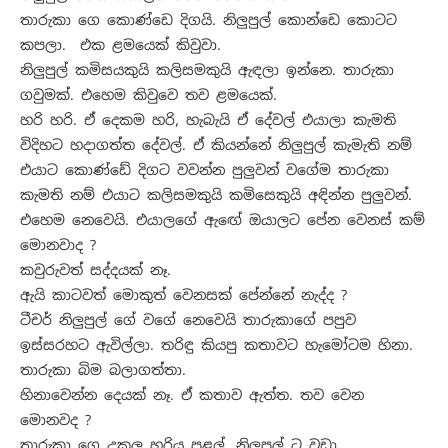
තාරුකා ගෙ කොණ්ඩෙ දිගයි. නිලු‍පුල් කොන්ඩෙ කොටට
කපලා. එක ළමයෙක් කිවුවා.
නිලු‍පුල් කමිසයකුයි කලිසමකුයි ඇඳලා ඉන්නෙ. තාරුකා
ගවුමක්. එහෙම කිවුවෙ තව ළමයෙක්.
හරි හරි. ඒ දෙකම හරි, හැබැයි ඒ දේවල් එයාලා කැමති
විදිහට හදාගත්ත දේවල්. ඒ කියන්නේ නිලු‍පුල් කැමැති නම්
එයාට කොණ්ඩේ දිගට වවන්න පුලු‍වන් වගේම තාරුකා
කැමති නම් එයාට කලිසමකුයි කමිසෙකුයි අඳින්න පුලු‍වන්.
එහෙම නෙවෙයි. එයාලගේ ඇඟේ ඔයාලට පේන වෙනස් කම්
මොනවාද ?
කවුරුවත් සද්දයක් නෑ.
ඇයි කාටවත් මොකුත් වෙනසක් පේන්නේ නැද්ද ?
ටීචර් නිලු‍පුල් ගේ වගේ නෙවෙයි තාරුකාගේ පපුව
ඉස්සරහට ඇවිල්ලා. තරිඳු කියපු කතාවට හැමෝටම හිනා.
තාරුකා බිම බලාගත්තා.
හිනාවෙන්න දෙයක් නෑ. ඒ කතාව ඇත්ත. තව වෙන
මොනවද ?
තාරුකා ගෙ උකුල හරිය පළල්. නිලු‍පුල් ට වඩා.