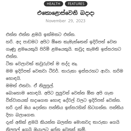
HEALTH
FEATURES
එකොළොස්වෙනි බදාදා
November 29, 2023
එන්න එන්න ළමයි ඉක්මනට එන්න.
හරි. අද පාඩමට අපිට ඕනෙ කැමැත්තෙන් ඉදිරිපත් වෙන
ගෑණු ළමයෙකුයි පිරිමි ළමයෙකුයි. කවුද කැමති ඉස්සරහට
එන්න.
ටික වෙලාවක් කවුරුවත් ම සද්ද නෑ.
මම ඉදිරිපත් වෙනවා ටීචර්. තාරුකා ඉස්සරහට ආවා. හරිම
හොඳයි.
මමත් එනවා. ඒ නිලු‍පුල්.
බොහොම හොඳයි. අපිට පුලු‍වන් වෙන්න ඕන අපි ගැන
විස්වාසයක් හදාගෙන හොඳ දේවල් වලට ඉදිරිපත් වෙන්න.
හරි දැන් ඔය දෙන්නා පන්තිය ඉස්සරහින් හිටගන්න. පන්තිය
දිහා බලාගෙන.
දැන් අනික් ළමයි කියන්න බලන්න මොනවද තාරුකා ගෙයි
නිලු‍පුල් ගෙයි ඔයාලට පේන වෙනස් කම්.