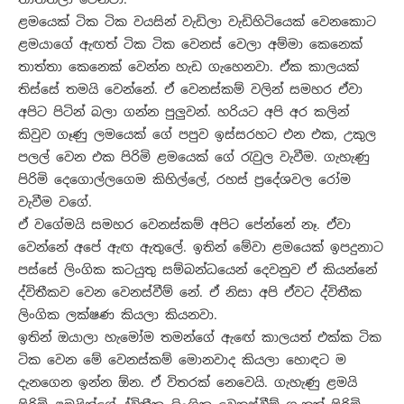
ළමයෙක් ටික ටික වයසින් වැඩිලා වැඩිහිටියෙක් වෙනකොට
ළමයාගේ ඇඟත් ටික ටික වෙනස් වෙලා අම්මා කෙනෙක්
තාත්තා කෙනෙක් වෙන්න හැඩ ගැහෙනවා. ඒක කාලයක්
තිස්සේ තමයි වෙන්නේ. ඒ වෙනස්කම් වලින් සමහර ඒවා
අපිට පිටින් බලා ගන්න පුලු‍වන්. හරියට අපි අර කලින්
කිවුව ගෑණු ලමයෙක් ගේ පපුව ඉස්සරහට එන එක, උකුල
පලල් වෙන එක පිරිමි ළමයෙක් ගේ රැවුල වැවීම. ගැහැණු
පිරිමි දෙගොල්ලගෙම කිහිල්ලේ, රහස් ප්‍රදේශවල රෝම
වැවීම වගේ.
ඒ වගේමයි සමහර වෙනස්කම් අපිට පේන්නේ නෑ. ඒවා
වෙන්නේ අපේ ඇඟ ඇතුලේ. ඉතින් මේවා ළමයෙක් ඉපදුනාට
පස්සේ ලිංගික කටයුතු සම්බන්ධයෙන් දෙවනුව ඒ කියන්නේ
ද්විතීකව වෙන වෙනස්වීම් නේ. ඒ නිසා අපි ඒවට ද්විතීක
ලිංගික ලක්ෂණ කියලා කියනවා.
ඉතින් ඔයාලා හැමෝම තමන්ගේ ඇඟේ කාලයත් එක්ක ටික
ටික වෙන මේ වෙනස්කම් මොනවාද කියලා හොඳට ම
දැනගෙන ඉන්න ඕන. ඒ විතරක් නෙවෙයි. ගැහැණු ළමයි